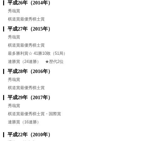
平成26年（2014年）
秀哉賞
棋道賞最優秀棋士賞
平成27年（2015年）
秀哉賞
棋道賞最優秀棋士賞
最多勝利賞☆ 41勝10敗（51局）
連勝賞（24連勝） ★歴代2位
平成28年（2016年）
秀哉賞
棋道賞最優秀棋士賞
平成29年（2017年）
秀哉賞
棋道賞最優秀棋士賞・国際賞
連勝賞（16連勝）
平成22年（2010年）