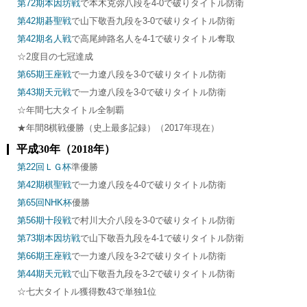
第72期本因坊戦
で本木克弥八段を4-0で破りタイトル防衛
第42期碁聖戦
で山下敬吾九段を3-0で破りタイトル防衛
第42期名人戦
で高尾紳路名人を4-1で破りタイトル奪取
☆2度目の七冠達成
第65期王座戦
で一力遼八段を3-0で破りタイトル防衛
第43期天元戦
で一力遼八段を3-0で破りタイトル防衛
☆年間七大タイトル全制覇
★年間8棋戦優勝（史上最多記録）（2017年現在）
平成30年（2018年）
第22回ＬＧ杯
準優勝
第42期棋聖戦
で一力遼八段を4-0で破りタイトル防衛
第65回NHK杯
優勝
第56期十段戦
で村川大介八段を3-0で破りタイトル防衛
第73期本因坊戦
で山下敬吾九段を4-1で破りタイトル防衛
第66期王座戦
で一力遼八段を3-2で破りタイトル防衛
第44期天元戦
で山下敬吾九段を3-2で破りタイトル防衛
☆七大タイトル獲得数43で単独1位