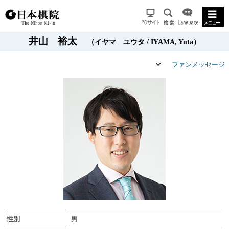
井山 裕太
（イヤマ ユウタ / IYAMA, Yuta）
ファンメッセージ
性別
男