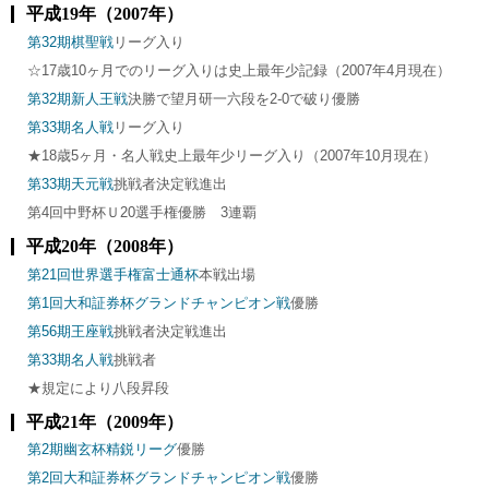
平成19年（2007年）
第32期棋聖戦
リーグ入り
☆17歳10ヶ月でのリーグ入りは史上最年少記録（2007年4月現在）
第32期新人王戦
決勝で望月研一六段を2-0で破り優勝
第33期名人戦
リーグ入り
★18歳5ヶ月・名人戦史上最年少リーグ入り（2007年10月現在）
第33期天元戦
挑戦者決定戦進出
第4回中野杯Ｕ20選手権優勝 3連覇
平成20年（2008年）
第21回世界選手権富士通杯
本戦出場
第1回大和証券杯グランドチャンピオン戦
優勝
第56期王座戦
挑戦者決定戦進出
第33期名人戦
挑戦者
★規定により八段昇段
平成21年（2009年）
第2期幽玄杯精鋭リーグ
優勝
第2回大和証券杯グランドチャンピオン戦
優勝