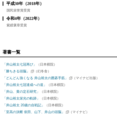
平成30年（2018年）
国民栄誉賞受賞
令和4年（2022年）
紫綬褒章受賞
著書一覧
「井山裕太七冠再び」
（日本棋院）
「勝ちきる頭脳」
（幻冬舎）
「どんどん強くなる 井山裕太の囲碁手筋」
（マイナビ出版）
「井山裕太七冠達成への道」
（日本棋院）
「井山、黄の定石研究」
（日本棋院）
「井山裕太栄光の軌跡」
（日本棋院）
「井山裕太 20歳の自戦記」
（日本棋院）
「至高の決断 依田、山下、井山の頭脳」
（マイナビ）