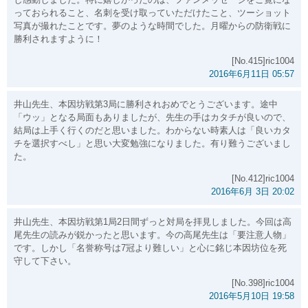
っておられること、名刺を受け取っていただけたこと、ツーショット
写真が撮れたことです。夢のような時間でした。月曜からの防衛戦に
勝利されますように！
[No.415]ric1004
2016年6月11日 05:57
井山先生、本因坊戦第3局に勝利されおめでとうございます。途中
「ウッ」となる局面もありましたが、先生の手はカタチが良いので、
結局は上手く行くのだと思いました。わからない時素人は「良いカタ
チを選択すべし」と思い大変勉強になりました。有り難うございまし
た。
[No.412]ric1004
2016年6月 3日 20:02
井山先生、本因坊戦第1局2日間ずっと対局を拝見しました。今回は高
尾先生の読みが鋭かったと思います。今の高尾先生は「要注意人物」
です。しかし「名誉称号は7冠より難しい」と心に銘じ本因坊位を死
守して下さい。
[No.398]ric1004
2016年5月10日 19:58