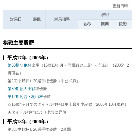
更新日時：
棋戦
対局日
勝敗
対局相手
名称
回期
段階
棋戦主要履歴
平成17年（2005年）
第53期NHK杯
出場（15歳10ヶ月・同棋戦史上最年少記録）（2005年2
月現在）
第2回中野杯Ｕ20選手権優勝（非公式戦）
第30期新人王戦
準優勝
第12期阿含・桐山杯
優勝
☆16歳4ヶ月でのタイトル獲得は史上最年少記録（2005年10月現在）
★タイトル獲得により七段に昇段
平成18年（2006年）
第3回中野杯Ｕ20選手権優勝 2連覇