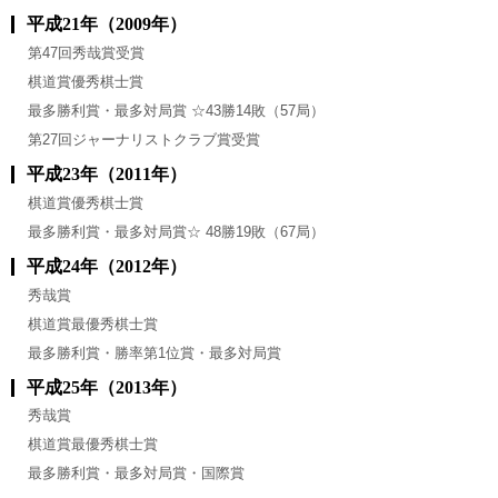
平成21年（2009年）
第47回秀哉賞受賞
棋道賞優秀棋士賞
最多勝利賞・最多対局賞 ☆43勝14敗（57局）
第27回ジャーナリストクラブ賞受賞
平成23年（2011年）
棋道賞優秀棋士賞
最多勝利賞・最多対局賞☆ 48勝19敗（67局）
平成24年（2012年）
秀哉賞
棋道賞最優秀棋士賞
最多勝利賞・勝率第1位賞・最多対局賞
平成25年（2013年）
秀哉賞
棋道賞最優秀棋士賞
最多勝利賞・最多対局賞・国際賞