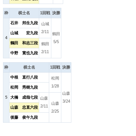
枠
棋士名
1回戦
決勝
石井 邦生九段
山城
2/11
山城 宏九段
鶴田
4
5/5
鶴田 和志三段
鶴田
2/11
中野 寛也九段
枠
棋士名
1回戦
決勝
中根 直行八段
松岡
1/28
松岡 秀樹九段
山森
5
大橋 成哉七段
山森
3/24
山森
2/11
山森 忠直六段
2/25
後藤 俊午九段