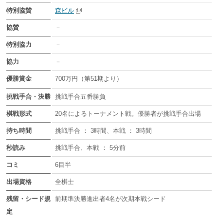
特別協賛
森ビル
協賛
－
特別協力
－
協力
－
優勝賞金
700万円（第51期より）
挑戦手合・決勝
挑戦手合五番勝負
棋戦形式
20名によるトーナメント戦。優勝者が挑戦手合出場
持ち時間
挑戦手合 ： 3時間、本戦 ： 3時間
秒読み
挑戦手合、本戦 ： 5分前
コミ
6目半
出場資格
全棋士
残留・シード規
前期準決勝進出者4名が次期本戦シード
定