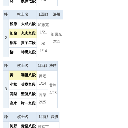
林 漢傑七段
枠
棋士名
1回戦
決勝
松原 大成六段
加藤充
1/21
加藤 充志九段
加藤充
2
2/11
稲葉 貴宇二段
柳
1/14
柳 時熏九段
枠
棋士名
1回戦
決勝
黄 翊祖八段
黄翊
1/14
小松 英樹九段
黄翊
3
4/28
高梨 聖健八段
高梨
2/25
高木 祥一九段
枠
棋士名
1回戦
決勝
河野 貴至八段
武宮正