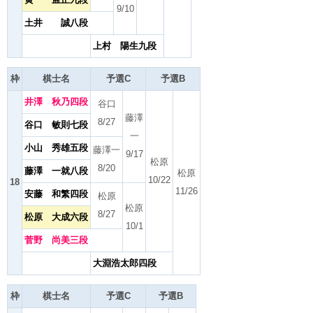
9/10
土井 誠八段
上村 陽生九段
枠
棋士名
予選C
予選B
井澤 秋乃四段
谷口
藤澤
8/27
谷口 敏則七段
一
小山 秀雄五段
藤澤一
9/17
松原
8/20
藤澤 一就八段
松原
10/22
18
11/26
安藤 和繁四段
松原
松原
8/27
松原 大成六段
10/1
菅野 尚美三段
大淵浩太郎四段
枠
棋士名
予選C
予選B