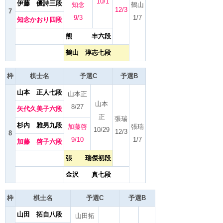
10/1
伊藤 優詩三段
知念
鶴山
12/3
7
9/3
1/7
知念かおり四段
熊 丰六段
鶴山 淳志七段
枠
棋士名
予選C
予選B
山本 正人七段
山本正
山本
8/27
矢代久美子六段
正
張瑞
杉内 雅男九段
加藤啓
張瑞
10/29
12/3
8
9/10
1/7
加藤 啓子六段
張 瑞傑初段
金沢 真七段
枠
棋士名
予選C
予選B
山田 拓自八段
山田拓