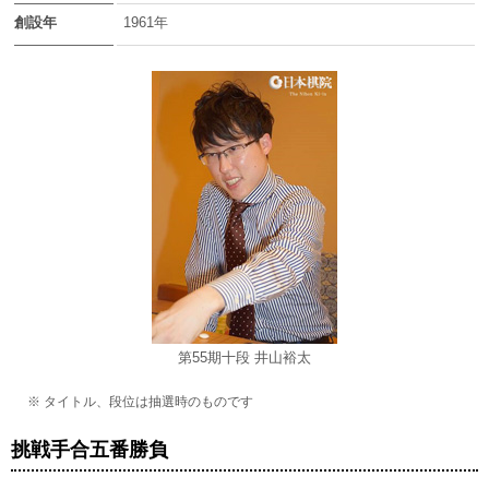
創設年
1961年
第55期十段 井山裕太
※ タイトル、段位は抽選時のものです
挑戦手合五番勝負