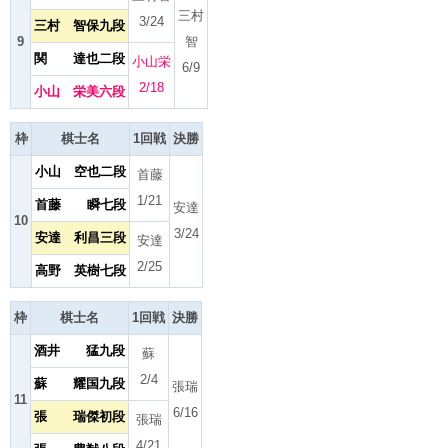
三村
3/24
三村 智保九段
9
智
関 達也二段
小山栄
6/9
2/18
小山 栄美六段
枠
棋士名
1回戦
決勝
小山 空也二段
首藤
1/21
首藤 瞬七段
安達
10
3/24
安達 利昌三段
安達
2/25
高野 英樹七段
枠
棋士名
1回戦
決勝
酒井 猛九段
蘇
2/4
蘇 耀国九段
張瑞
11
6/16
張 瑞傑初段
張瑞
4/21