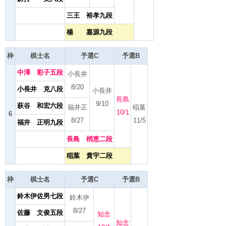
三王 裕孝九段
楊 嘉源九段
枠
棋士名
予選C
予選B
中澤 彩子五段
小長井
8/20
小長井 克八段
小長井
長島
9/10
萩谷 和宏六段
福井正
稲葉
10/1
6
8/27
11/5
福井 正明九段
長島 梢恵二段
稲葉 貴宇二段
枠
棋士名
予選C
予選B
鈴木伊佐男七段
鈴木伊
8/27
佐藤 文俊五段
知念
知念