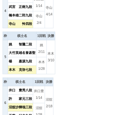
1/14
武宮 正樹九段
寺山
4
4/14
橋本雄二郎九段
寺山
2/4
寺山 怜四段
枠
棋士名
1回戦
決勝
姚 智騰二段
姚
2/11
大竹英雄名誉碁聖
本木
5
3/10
楊 嘉源九段
本木
1/28
本木 克弥七段
枠
棋士名
1回戦
決勝
井口 豊秀八段
井口豊
1/14
許 家元三段
沼舘
6
2/18
沼舘沙輝哉三段
沼舘
1/28