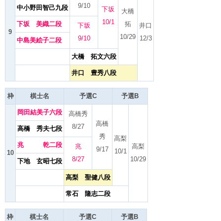
9/10
中小野田智己九段
下坂
大橋
10/1
下坂 美織二段
拓
下坂
井口
9
10/29
9/10
12/3
中島美絵子二段
大橋 拓文六段
井口 豊秀八段
枠
棋士名
予選C
予選B
岡田結美子六段
高橋秀
高橋
8/27
高橋 秀夫七段
秀
高梨
兆 乾二段
兆
高梨
9/17
10/1
10
8/27
10/29
下地 玄昭七段
高梨 聖健八段
常石 隆志二段
枠
棋士名
予選C
予選B