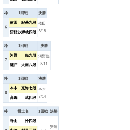
枠
1回戦
決勝
依田 紀基九段
依田
6
8/18
沼舘沙輝哉四段
枠
1回戦
決勝
河野 臨九段
河野臨
7
8/11
瀬戸 大樹八段
枠
1回戦
決勝
本木 克弥七段
本木
8
7/14
高嶋 武四段
枠
棋士名
1回戦
決勝
寺山 怜四段
安達