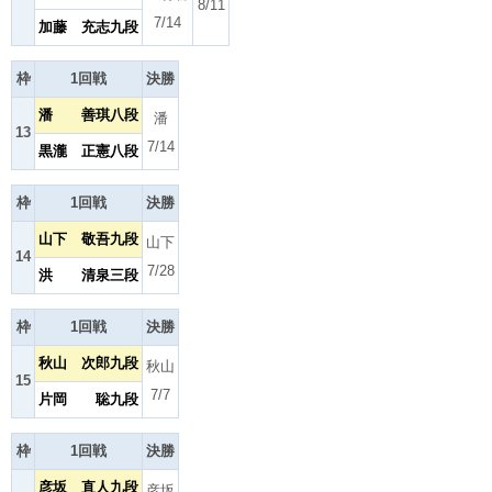
8/11
7/14
加藤 充志九段
枠
1回戦
決勝
潘 善琪八段
潘
13
7/14
黒瀧 正憲八段
枠
1回戦
決勝
山下 敬吾九段
山下
14
7/28
洪 清泉三段
枠
1回戦
決勝
秋山 次郎九段
秋山
15
7/7
片岡 聡九段
枠
1回戦
決勝
彦坂 直人九段
彦坂