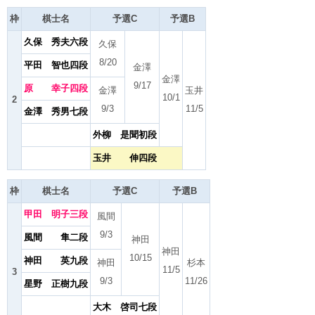
枠
棋士名
予選C
予選B
久保 秀夫六段
久保
8/20
平田 智也四段
金澤
金澤
9/17
原 幸子四段
金澤
玉井
10/1
2
9/3
11/5
金澤 秀男七段
外柳 是聞初段
玉井 伸四段
枠
棋士名
予選C
予選B
甲田 明子三段
風間
9/3
風間 隼二段
神田
神田
10/15
神田 英九段
神田
杉本
11/5
3
9/3
11/26
星野 正樹九段
大木 啓司七段