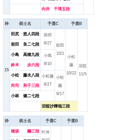
向井 千瑛五段
枠
棋士名
予選C
予選B
田尻 悠人四段
前田
8/27
前田 良二七段
前田
10/1
小島 高穂九段
小島
小松
9/10
鈴木 歩六段
藤
沼舘
15
10/22
11/5
小松 藤夫八段
小松藤
小松
8/27
尚司 和子三段
藤
9/17
小林 健二七段
沼舘沙輝哉三段
枠
棋士名
予選C
予選B
穂坂 繭三段
叶井