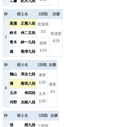
工藤 紀夫九段
枠
棋士名
1回戦
決勝
黒瀧 正憲八段
黒瀧憲
3/3
鈴木 伸二五段
黒瀧憲
7
4/28
青木 紳一九段
趙善
1/14
趙 善津九段
枠
棋士名
1回戦
決勝
鶴山 淳志七段
潘善
1/28
潘 善琪八段
潘善
8
3/3
玉井 伸四段
玉井
1/28
河野 光樹八段
枠
棋士名
1回戦
決勝
張 栩九段
三村智