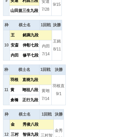
9
安達 利昌三段
安達
9/15
7/28
山田規三生九段
枠
棋士名
1回戦
決勝
王 銘琬九段
王銘
10
安斎 伸彰七段
内田
8/11
7/14
内田 修平七段
枠
棋士名
1回戦
決勝
羽根 直樹九段
羽根直
11
黄 翊祖八段
黄翊
9/1
7/14
倉橋 正行九段
枠
棋士名
1回戦
決勝
金 秀俊八段
金秀
12
三村 智保九段
三村智