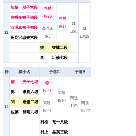
加藤 朋子六段
巻幡
8/20
巻幡多栄子四段
巻幡
姚
9/17
渋澤真知子初段
高見沢
姚
10/8
11
9/3
10/29
高見沢忠夫六段
姚 智騰二段
李 沂修七段
枠
棋士名
予選C
予選B
楠 光子七段
楠
8/20
郭 求真六段
関達
関達
9/10
関 達也二段
関達
関達
10/1
12
8/20
10/22
佐藤 昌晴九段
村松 竜一八段
村上 晶英三段