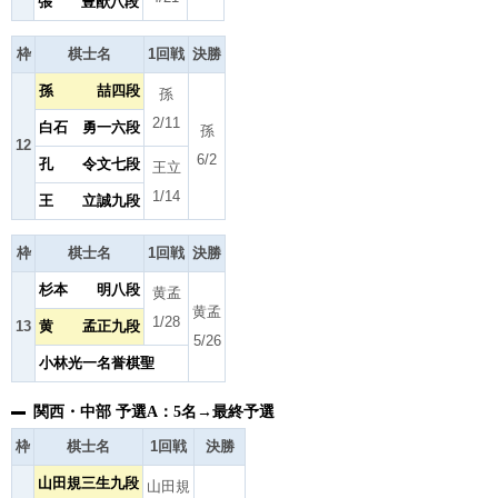
張 豊猷八段
枠
棋士名
1回戦
決勝
孫 喆四段
孫
2/11
白石 勇一六段
孫
12
6/2
孔 令文七段
王立
1/14
王 立誠九段
枠
棋士名
1回戦
決勝
杉本 明八段
黄孟
黄孟
1/28
13
黄 孟正九段
5/26
小林光一名誉棋聖
関西・中部 予選A：5名→最終予選
枠
棋士名
1回戦
決勝
山田規三生九段
山田規