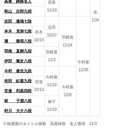
高尾 紳路名人
高尾
11/10
秋山 次郎九段
余
1/26
志田 達哉七段
志田
本木 克弥七段
本木
10/27
羽根直
10/13
潘 善琪八段
11/24
羽根 直樹九段
羽根直
11/3
伊田 篤史八段
今村俊
12/26
今村 俊也九段
今村俊
依田 紀基九段
安達
11/24
今村俊
10/13
安達 利昌四段
12/8
林 子淵八段
林子
11/10
村川 大介八段
※抽選後のタイトル移動 高尾紳路 名人獲得 11/3