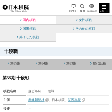
国内棋戦
女性棋戦
国際棋戦
その他の棋戦
終了した棋戦
十段戦
第65期
第64期
第63期
歴代記録
第55期 十段戦
棋戦名称
森ビル杯 十段戦
主催
産経新聞社
、日本棋院、
関西棋院
後援
－