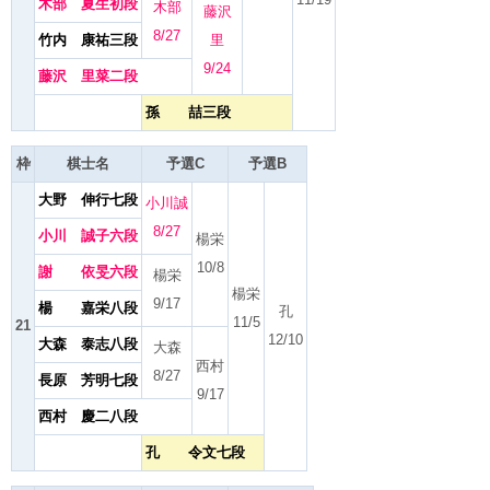
木部 夏生初段
木部
藤沢
8/27
竹内 康祐三段
里
9/24
藤沢 里菜二段
孫 喆三段
枠
棋士名
予選C
予選B
大野 伸行七段
小川誠
8/27
小川 誠子六段
楊栄
10/8
謝 依旻六段
楊栄
楊栄
9/17
楊 嘉栄八段
孔
11/5
21
12/10
大森 泰志八段
大森
西村
8/27
長原 芳明七段
9/17
西村 慶二八段
孔 令文七段