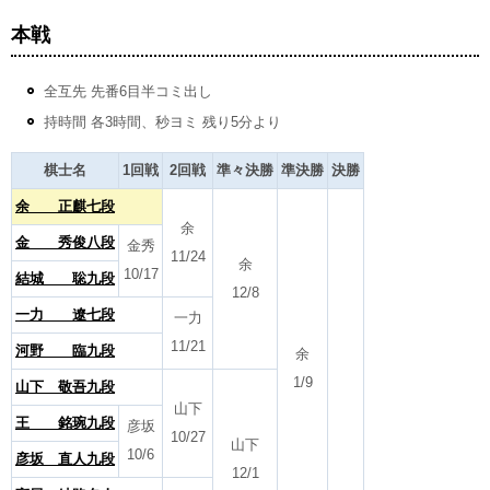
本戦
全互先 先番6目半コミ出し
持時間 各3時間、秒ヨミ 残り5分より
棋士名
1回戦
2回戦
準々決勝
準決勝
決勝
余 正麒七段
余
金 秀俊八段
金秀
11/24
余
10/17
結城 聡九段
12/8
一力 遼七段
一力
11/21
河野 臨九段
余
1/9
山下 敬吾九段
山下
王 銘琬九段
彦坂
10/27
山下
10/6
彦坂 直人九段
12/1