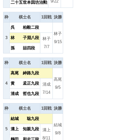
9/22
二十五世本因坊治勲
枠
棋士名
1回戦
決勝
呉 柏毅二段
林子
3
林 子淵八段
林子
9/15
7/7
孫 喆四段
枠
棋士名
1回戦
決勝
高尾 紳路九段
高尾
4
黄 孟正九段
清成
9/5
7/14
清成 哲也九段
枠
棋士名
1回戦
決勝
結城 聡九段
結城
5
溝上 知親九段
溝上
9/8
8/11
鶴田 和志三段