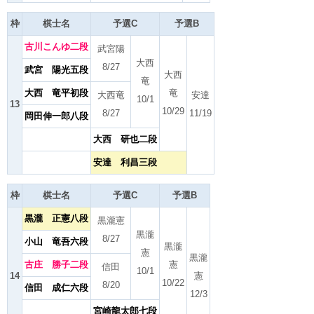
枠
棋士名
予選C
予選B
古川こんゆ二段
武宮陽
大西
8/27
武宮 陽光五段
大西
竜
大西 竜平初段
竜
大西竜
安達
10/1
13
10/29
8/27
11/19
岡田伸一郎八段
大西 研也二段
安達 利昌三段
枠
棋士名
予選C
予選B
黒瀧 正憲八段
黒瀧憲
黒瀧
8/27
小山 竜吾六段
黒瀧
憲
黒瀧
古庄 勝子二段
憲
信田
10/1
14
憲
10/22
8/20
信田 成仁六段
12/3
宮崎龍太郎七段