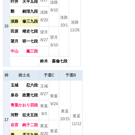
8/27
叶井 天平五段
淡路
9/10
鄭 銘瑝九段
淡路
淡路
8/20
淡路 修三九段
淡路
10/1
16
11/26
田原 靖史七段
望月
望月
8/27
望月 研一七段
9/10
中山 薫三段
鈴木 嘉倫七段
枠
棋士名
予選C
予選B
玉城 忍六段
玉城
8/27
泉谷 政憲七段
青葉
9/24
青葉かおり四段
青葉
黄孟
9/3
河野 征夫五段
黄孟
10/15
17
11/12
谷宮 絢子二段
黄孟
黄孟
8/20
黄 孟正九段