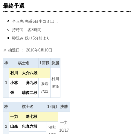
最終予選
全互先 先番6目半コミ出し
持時間 各3時間
秒読み 残り5分前より
※ 抽選日 ： 2016年6月10日
枠
棋士名
1回戦
決勝
村川 大介八段
村川
1
小林 覚九段
張瑞
9/15
7/21
張 瑞傑二段
枠
棋士名
1回戦
決勝
一力 遼七段
一力
2
山森 忠直六段
治勲
10/17