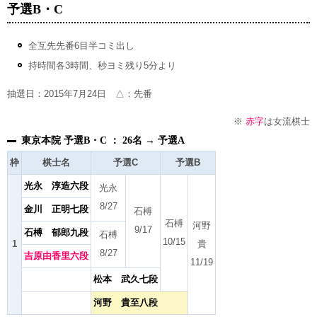
予選B・C
全互先先番6目半コミ出し
持時間各3時間、秒ヨミ残り5分より
抽選日：2015年7月24日 △：先番
※
赤字
は女流棋士
東京本院 予選B・C ： 26名 → 予選A
枠
棋士名
予選C
予選B
光永 淳造六段
光永
8/27
金川 正明七段
石榑
石榑
河野
9/17
石榑 郁郎九段
石榑
10/15
1
貴
8/27
吉原由香里六段
11/19
松本 武久七段
河野 貴至八段