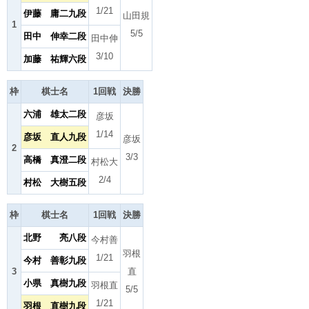
1/21
伊藤 庸二九段
山田規
1
5/5
田中 伸幸二段
田中伸
3/10
加藤 祐輝六段
枠
棋士名
1回戦
決勝
六浦 雄太二段
彦坂
1/14
彦坂 直人九段
彦坂
2
3/3
高橋 真澄二段
村松大
2/4
村松 大樹五段
枠
棋士名
1回戦
決勝
北野 亮八段
今村善
羽根
1/21
今村 善彰九段
3
直
小県 真樹九段
羽根直
5/5
1/21
羽根 直樹九段