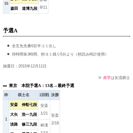
16
8/11
森田 道博九段
予選A
全互先先番6目半コミ出し
持時間各3時間、秒ヨミ残り5分より（秒読み時計使用）
抽選日：2015年12月11日
※
赤字
は女流棋士
東京 本院予選A：13名→最終予選
枠
棋士名
1回戦
決勝
安斎 伸彰七段
安斎
1/21
大矢 浩一九段
安斎
1
2/18
淡路 修三九段
林漢
1/14