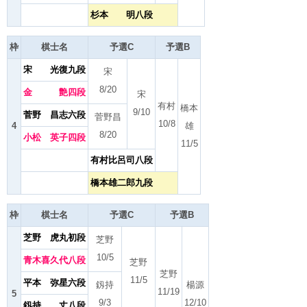
杉本 明八段
枠
棋士名
予選C
予選B
宋 光復九段
宋
8/20
金 艶四段
宋
有村
橋本
9/10
菅野 昌志六段
菅野昌
10/8
4
雄
8/20
小松 英子四段
11/5
有村比呂司八段
橋本雄二郎九段
枠
棋士名
予選C
予選B
芝野 虎丸初段
芝野
10/5
青木喜久代八段
芝野
芝野
11/5
平本 弥星六段
釼持
楊源
11/19
5
9/3
12/10
釼持 丈八段