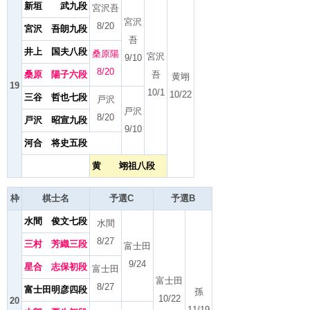
新垣 武九段
宮沢吾
宮沢
8/20
宮沢 吾朗九段
吾
井上 国夫八段
桑原陽
宮沢
9/10
8/20
桑原 陽子六段
吾
黄翊
19
10/1
10/22
三谷 哲也七段
戸沢
戸沢
8/20
戸沢 昭宣九段
9/10
河合 将史五段
黄 翊祖八段
枠
棋士名
予選C
予選B
水間 俊文七段
水間
8/27
三村 芳織三段
富士田
9/24
星合 志保初段
富士田
富士田
8/27
富士田明彦四段
孫
10/22
20
11/19