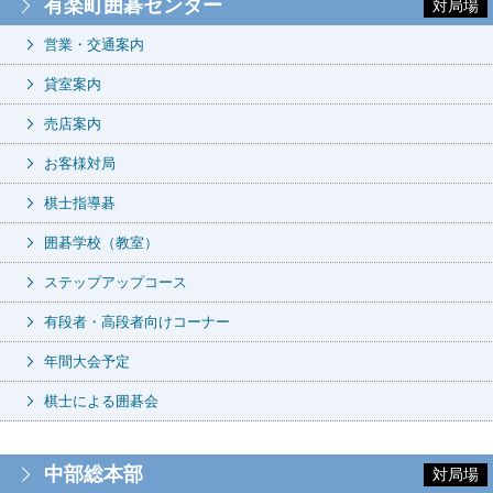
有楽町囲碁センター
対局場
営業・交通案内
貸室案内
売店案内
お客様対局
棋士指導碁
囲碁学校（教室）
ステップアップコース
有段者・高段者向けコーナー
年間大会予定
棋士による囲碁会
中部総本部
対局場