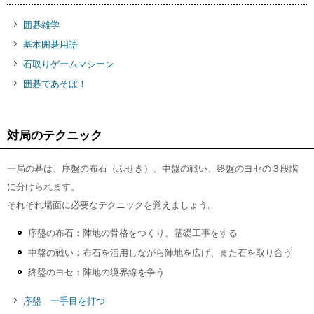
囲碁雑学
基本囲碁用語
石取りゲームマシーン
囲碁であそぼ！
対局のテクニック
一局の碁は、序盤の布石（ふせき）、中盤の戦い、終盤のヨセの３段階
に分けられます。
それぞれ場面に必要なテクニックを覚えましょう。
序盤の布石：陣地の骨格をつくり、基礎工事をする
中盤の戦い：布石を活用しながら陣地を広げ、また石を取り合う
終盤のヨセ：陣地の境界線を争う
序盤 一手目を打つ