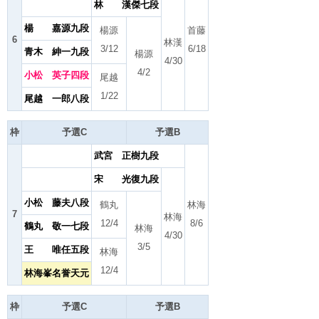
林 漢傑七段
楊 嘉源九段
楊源
首藤
6
林漢
3/12
6/18
青木 紳一九段
楊源
4/30
4/2
小松 英子四段
尾越
1/22
尾越 一郎八段
枠
予選C
予選B
武宮 正樹九段
宋 光復九段
小松 藤夫八段
鶴丸
林海
7
林海
12/4
8/6
鶴丸 敬一七段
林海
4/30
3/5
王 唯任五段
林海
12/4
林海峯名誉天元
枠
予選C
予選B