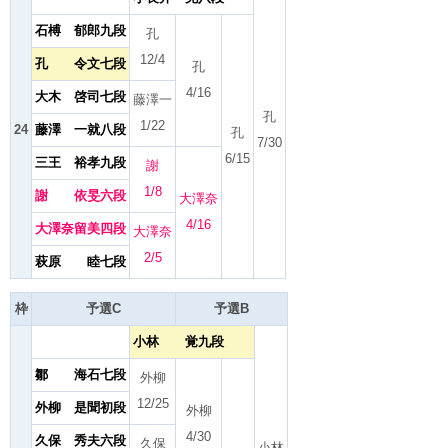
石榑 郁郎九段
孔
12/4
孔 令文七段
孔
4/16
大木 啓司七段
藤澤一
孔
1/22
24
藤澤 一就八段
孔
7/30
6/15
三王 裕孝九段
謝
1/8
謝 依旻六段
大澤奈
4/16
大澤奈留美四段
大澤奈
2/5
萩原 睦七段
枠
予選C
予選B
小林 覚九段
鄒 海石七段
外柳
12/25
外柳 是聞初段
外柳
4/30
久保 秀夫六段
久保
小林