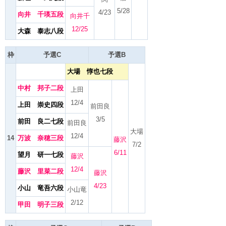
5/28
4/23
向井 千瑛五段
向井千
12/25
大森 泰志八段
枠
予選C
予選B
大場 惇也七段
中村 邦子二段
上田
12/4
上田 崇史四段
前田良
3/5
前田 良二七段
前田良
大場
12/4
14
万波 奈穂三段
藤沢
7/2
6/11
望月 研一七段
藤沢
12/4
藤沢 里菜二段
藤沢
4/23
小山 竜吾六段
小山竜
2/12
甲田 明子三段