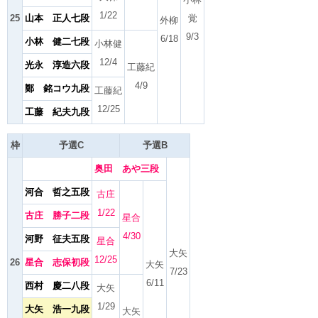
1/22
25
山本 正人七段
覚
外柳
9/3
6/18
小林 健二七段
小林健
12/4
光永 淳造六段
工藤紀
4/9
鄭 銘コウ九段
工藤紀
12/25
工藤 紀夫九段
枠
予選C
予選B
奥田 あや三段
河合 哲之五段
古庄
1/22
古庄 勝子二段
星合
4/30
河野 征夫五段
星合
大矢
12/25
26
星合 志保初段
大矢
7/23
6/11
西村 慶二八段
大矢
1/29
大矢 浩一九段
大矢