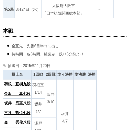
大阪府大阪市
第5局
8月24日（水）
－
「日本棋院関西総本部」
本戦
全互先 先番6目半コミ出し
持時間 各3時間、秒読み 残り5分前より
※ 抽選日：2015年11月20日
棋士名
1回戦
2回戦
準々決勝
準決勝
決勝
羽根 直樹九段
羽根直
1/14
金沢 真七段
坂井
3/10
坂井 秀至八段
坂井
1/7
三谷 哲也七段
坂井
4/7
金 秀俊八段
瀬戸