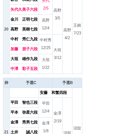
矢代
2/5
矢代久美子六段
高野
3/5
金川 正明七段
高野
王銘
12/4
20
高野 英樹七段
高野
7/23
4/2
中村 秀仁九段
中村秀
12/25
加藤 朋子六段
大垣
3/12
大垣 雄作九段
大垣
1/22
中澤 彩子五段
枠
予選C
予選B
安藤 和繁四段
平田 智也三段
平田
12/4
平本 弥星六段
金澤
2/19
金澤 秀男七段
金澤
沼舘
1/8
21
土井 誠八段
沼舘