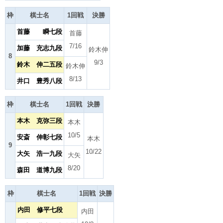
枠
棋士名
1回戦
決勝
首藤 瞬七段
首藤
7/16
加藤 充志九段
鈴木伸
8
9/3
鈴木 伸二五段
鈴木伸
8/13
井口 豊秀八段
枠
棋士名
1回戦
決勝
本木 克弥三段
本木
10/5
安斎 伸彰七段
本木
9
10/22
大矢 浩一九段
大矢
8/20
森田 道博九段
枠
棋士名
1回戦
決勝
内田 修平七段
内田