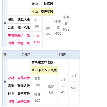
寺山 怜四段
小山 空也初段
小山
信田 成仁六段
信田
小山
8
空
1/8
江面 雄一八段
空
信田
5/21
4/30
4/9
中島美絵子二段
中島
12/4
長島 梢恵二段
枠
予選C
予選B
宮崎龍太郎七段
M.レドモンド九段
レド
小林 泉美六段
高梨
レド
9
モンド
1/8
高梨 聖健八段
モンド
高梨
5/28
4/9
3/5
叶井 天平五段
叶井
1/22
谷宮 絢子二段