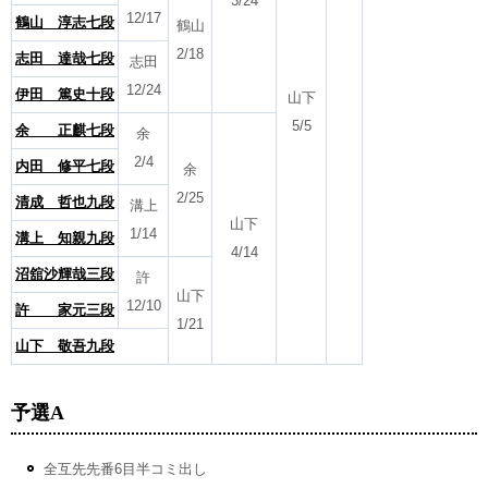
3/24
12/17
鶴山 淳志七段
鶴山
2/18
志田 達哉七段
志田
12/24
伊田 篤史十段
山下
5/5
余 正麒七段
余
2/4
内田 修平七段
余
2/25
清成 哲也九段
溝上
山下
1/14
溝上 知親九段
4/14
沼舘沙輝哉三段
許
山下
12/10
許 家元三段
1/21
山下 敬吾九段
予選A
全互先先番6目半コミ出し