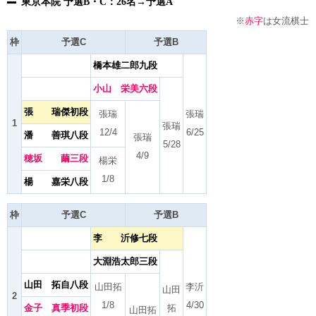
東京本院 予選B・C：26名→予選A
※
赤字
は女流棋士
枠
予選C
予選B
橋本雄二郎九段
小山 栄美六段
張 瑞傑初段
張瑞
張瑞
1
張瑞
12/4
6/25
潘 善琪八段
張瑞
5/28
4/9
穂坂 繭三段
楊栄
1/8
楊 嘉栄八段
枠
予選C
予選B
李 沂修七段
大淵浩太郎三段
山田 拓自八段
山田拓
李沂
山田
2
1/8
4/30
金子 真季初段
拓
山田拓