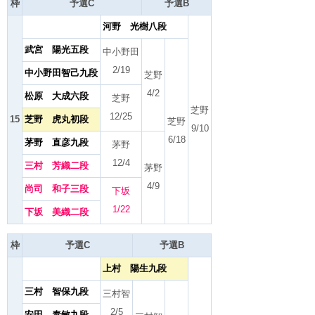
枠
予選C
予選B
河野 光樹八段
武宮 陽光五段
中小野田
2/19
中小野田智己九段
芝野
4/2
松原 大成六段
芝野
芝野
12/25
15
芝野 虎丸初段
芝野
9/10
6/18
茅野 直彦九段
茅野
12/4
三村 芳織二段
茅野
4/9
尚司 和子三段
下坂
1/22
下坂 美織二段
枠
予選C
予選B
上村 陽生九段
三村 智保九段
三村智
2/5
安田 泰敏九段