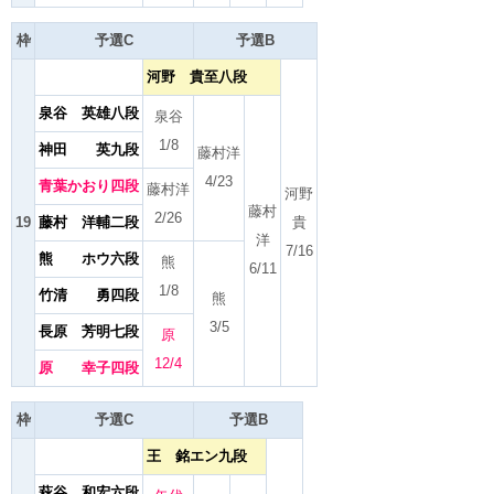
枠
予選C
予選B
河野 貴至八段
泉谷 英雄八段
泉谷
1/8
神田 英九段
藤村洋
4/23
青葉かおり四段
藤村洋
河野
藤村
2/26
19
藤村 洋輔二段
貴
洋
7/16
熊 ホウ六段
熊
6/11
1/8
竹清 勇四段
熊
3/5
長原 芳明七段
原
12/4
原 幸子四段
枠
予選C
予選B
王 銘エン九段
萩谷 和宏六段