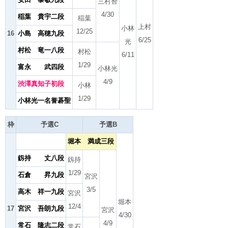
三村智
4/30
稲葉 貴宇二段
稲葉
上村
小林
12/25
16
小島 高穂九段
6/25
光
村松 竜一八段
村松
6/11
1/29
富永 武四段
小林光
4/9
渋澤真知子初段
小林
1/29
小林光一名誉碁聖
枠
予選C
予選B
堀本 満成三段
釼持 丈八段
釼持
1/29
石倉 昇九段
宮沢
3/5
高木 祥一九段
宮沢
堀本
12/4
17
宮沢 吾朗九段
宮沢
4/30
4/9
常石 隆志二段
常石