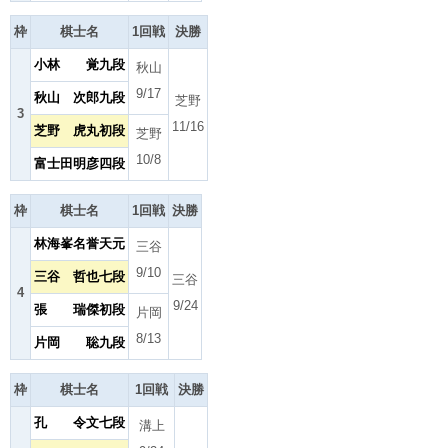
枠
棋士名
1回戦
決勝
小林 覚九段
秋山
9/17
秋山 次郎九段
芝野
3
11/16
芝野 虎丸初段
芝野
10/8
富士田明彦四段
枠
棋士名
1回戦
決勝
林海峯名誉天元
三谷
9/10
三谷 哲也七段
三谷
4
9/24
張 瑞傑初段
片岡
8/13
片岡 聡九段
枠
棋士名
1回戦
決勝
孔 令文七段
溝上