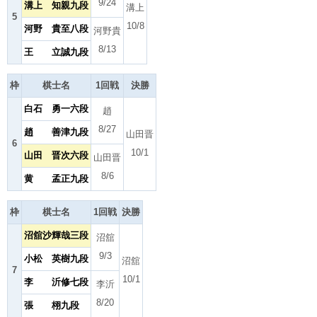
9/24
溝上 知親九段
溝上
5
10/8
河野 貴至八段
河野貴
8/13
王 立誠九段
枠
棋士名
1回戦
決勝
白石 勇一六段
趙
8/27
趙 善津九段
山田晋
6
10/1
山田 晋次六段
山田晋
8/6
黄 孟正九段
枠
棋士名
1回戦
決勝
沼舘沙輝哉三段
沼舘
9/3
小松 英樹九段
沼舘
7
10/1
李 沂修七段
李沂
8/20
張 栩九段