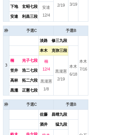
3/19
2/19
下地 玄昭七段
安達
12/4
安達 利昌三段
枠
予選C
予選B
淡路 修三九段
本木 克弥三段
楠 光子七段
楠
本木
3
本木
12/4
7/16
笠井 浩二七段
黒瀧憲
6/18
2/19
高林 拓二六段
黒瀧憲
1/8
黒瀧 正憲七段
枠
予選C
予選B
佐藤 昌晴九段
酒井 猛九段
鈴木 歩六段