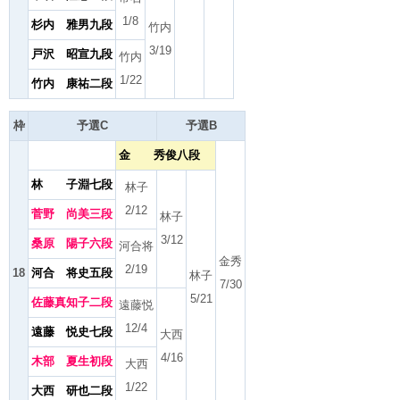
1/8
杉内 雅男九段
竹内
3/19
戸沢 昭宣九段
竹内
1/22
竹内 康祐二段
枠
予選C
予選B
金 秀俊八段
林 子淵七段
林子
2/12
菅野 尚美三段
林子
3/12
桑原 陽子六段
河合将
金秀
2/19
18
河合 将史五段
林子
7/30
5/21
佐藤真知子二段
遠藤悦
12/4
遠藤 悦史七段
大西
4/16
木部 夏生初段
大西
1/22
大西 研也二段