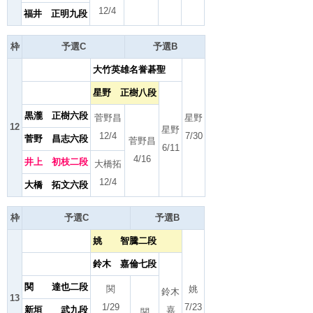
12/4
福井 正明九段
枠
予選C
予選B
大竹英雄名誉碁聖
星野 正樹八段
黒瀧 正樹六段
菅野昌
星野
12
星野
12/4
7/30
菅野 昌志六段
菅野昌
6/11
4/16
井上 初枝二段
大橋拓
12/4
大橋 拓文六段
枠
予選C
予選B
姚 智騰二段
鈴木 嘉倫七段
関 達也二段
関
姚
鈴木
13
1/29
7/23
新垣 武九段
嘉
関