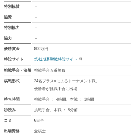
特別協賛
－
協賛
－
特別協力
－
協力
－
優勝賞金
800万円
特設サイト
第41期碁聖戦特設サイト
挑戦手合・決勝
挑戦手合五番勝負
棋戦形式
24名プラスαによるトーナメント戦。
優勝者が挑戦手合に出場
持ち時間
挑戦手合 ： 4時間、本戦 ： 3時間
秒読み
挑戦手合、本戦 ： 5分前
コミ
6目半
出場資格
全棋士