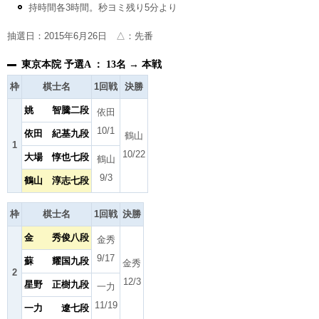
持時間各3時間。秒ヨミ残り5分より
抽選日：2015年6月26日 △：先番
東京本院 予選A ： 13名 → 本戦
枠
棋士名
1回戦
決勝
姚 智騰二段
依田
10/1
依田 紀基九段
鶴山
1
10/22
大場 惇也七段
鶴山
9/3
鶴山 淳志七段
枠
棋士名
1回戦
決勝
金 秀俊八段
金秀
9/17
蘇 耀国九段
金秀
2
12/3
星野 正樹九段
一力
11/19
一力 遼七段