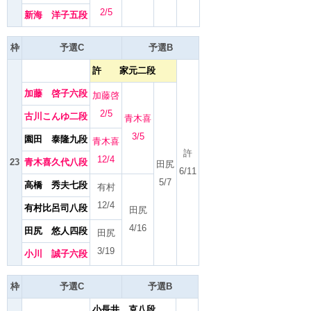
2/5
新海 洋子五段
枠
予選C
予選B
許 家元二段
加藤 啓子六段
加藤啓
2/5
古川こんゆ二段
青木喜
3/5
園田 泰隆九段
青木喜
許
12/4
23
青木喜久代八段
田尻
6/11
5/7
高橋 秀夫七段
有村
12/4
有村比呂司八段
田尻
4/16
田尻 悠人四段
田尻
3/19
小川 誠子六段
枠
予選C
予選B
小長井 克八段