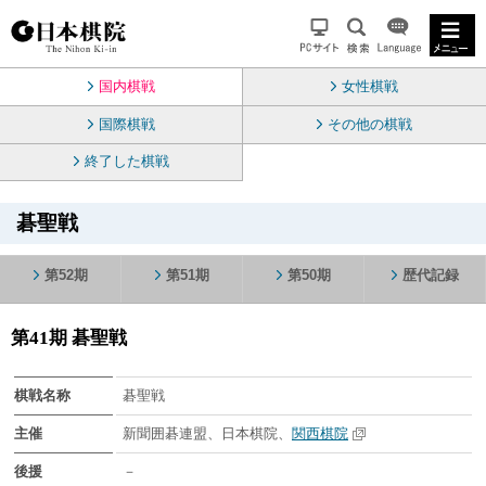
国内棋戦
女性棋戦
国際棋戦
その他の棋戦
終了した棋戦
碁聖戦
第52期
第51期
第50期
歴代記録
第41期 碁聖戦
棋戦名称
碁聖戦
主催
新聞囲碁連盟、日本棋院、
関西棋院
後援
－