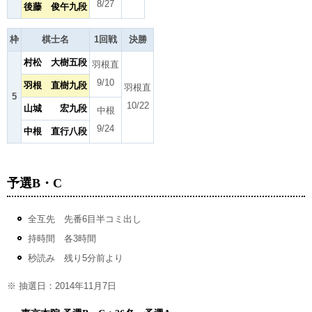
8/27
後藤 俊午九段
枠
棋士名
1回戦
決勝
村松 大樹五段
羽根直
9/10
羽根 直樹九段
羽根直
5
10/22
山城 宏九段
中根
9/24
中根 直行八段
予選B・C
全互先 先番6目半コミ出し
持時間 各3時間
秒読み 残り5分前より
※ 抽選日：2014年11月7日