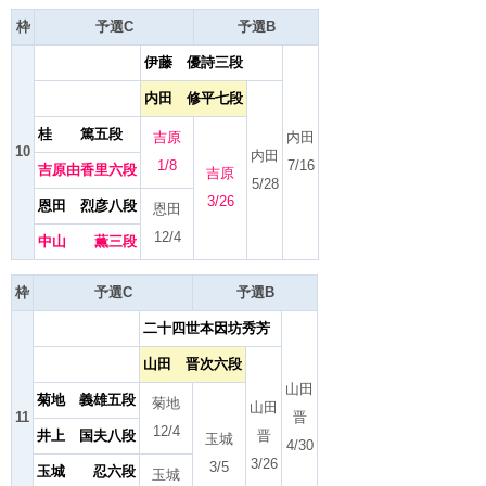
枠
予選C
予選B
伊藤 優詩三段
内田 修平七段
桂 篤五段
吉原
内田
10
内田
1/8
7/16
吉原由香里六段
吉原
5/28
3/26
恩田 烈彦八段
恩田
12/4
中山 薫三段
枠
予選C
予選B
二十四世本因坊秀芳
山田 晋次六段
山田
菊地 義雄五段
菊地
山田
11
晋
12/4
井上 国夫八段
晋
玉城
4/30
3/26
3/5
玉城 忍六段
玉城