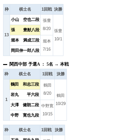
枠
棋士名
1回戦
決勝
小山 空也二段
張豊
8/20
張 豊猷八段
張豊
13
10/1
堀本 満成三段
堀本
7/16
岡田伸一郎八段
関西中部 予選A ： 5名 → 本戦
枠
棋士名
1回戦
決勝
鶴田 和志三段
鶴田
8/20
岩丸 平六段
鶴田
1
10/29
大澤 健朗二段
中野寛
10/15
中野 寛也九段
枠
棋士名
1回戦
決勝