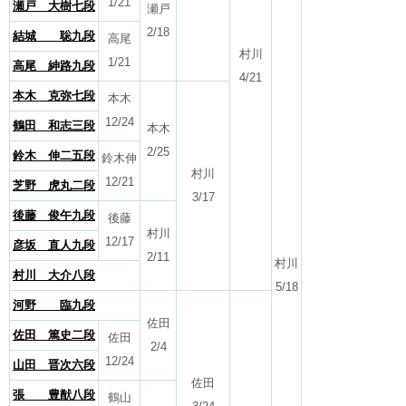
1/21
瀬戸 大樹七段
瀬戸
2/18
結城 聡九段
高尾
村川
1/21
高尾 紳路九段
4/21
本木 克弥七段
本木
12/24
鶴田 和志三段
本木
2/25
鈴木 伸二五段
鈴木伸
村川
12/21
芝野 虎丸二段
3/17
後藤 俊午九段
後藤
村川
12/17
彦坂 直人九段
2/11
村川
村川 大介八段
5/18
河野 臨九段
佐田
佐田 篤史二段
佐田
2/4
12/24
山田 晋次六段
佐田
張 豊猷八段
鶴山