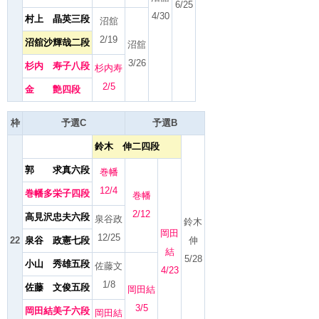
6/25
4/30
村上 晶英三段
沼舘
2/19
沼舘沙輝哉二段
沼舘
3/26
杉内 寿子八段
杉内寿
2/5
金 艶四段
枠
予選C
予選B
鈴木 伸二四段
郭 求真六段
巻幡
12/4
巻幡多栄子四段
巻幡
2/12
高見沢忠夫六段
泉谷政
鈴木
岡田
12/25
22
泉谷 政憲七段
伸
結
5/28
小山 秀雄五段
佐藤文
4/23
1/8
佐藤 文俊五段
岡田結
3/5
岡田結美子六段
岡田結