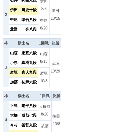
石井 邦生九段
伊田
8/6
伊田 篤史十段
伊田
2
10/15
中尾 準吾八段
中尾
8/20
北野 亮八段
枠
棋士名
1回戦
決勝
山森 忠直六段
山森
8/13
小県 真樹九段
彦坂
3
10/29
彦坂 直人九段
彦坂
10/8
加藤 祐輝六段
枠
棋士名
1回戦
決勝
下島 陽平八段
大橋成
8/20
大橋 成哉七段
後藤
4
10/8
今村 善彰九段
後藤