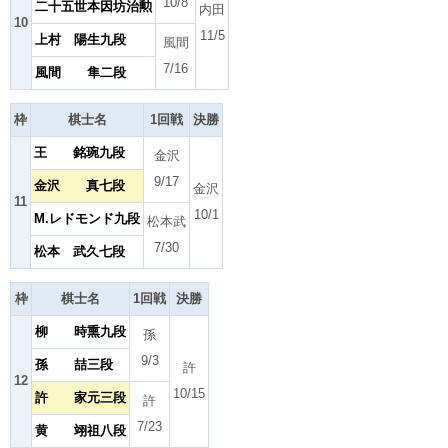
10/8
二十五世本因坊治勲
内田
10
11/5
上村 陽生九段
風間
7/16
風間 隼二段
枠
棋士名
1回戦
決勝
王 銘琬九段
金沢
9/17
金沢 真七段
金沢
11
10/1
M.レドモンド九段
松本武
7/30
松本 武久七段
枠
棋士名
1回戦
決勝
柳 時熏九段
孫
9/3
孫 喆三段
許
12
10/15
許 家元三段
許
7/23
黄 翊祖八段