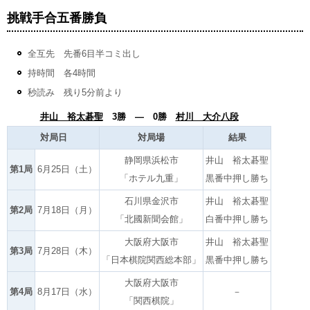
挑戦手合五番勝負
全互先 先番6目半コミ出し
持時間 各4時間
秒読み 残り5分前より
井山 裕太碁聖
3勝 ― 0勝
村川 大介八段
対局日
対局場
結果
静岡県浜松市
井山 裕太碁聖
第1局
6月25日（土）
「ホテル九重」
黒番中押し勝ち
石川県金沢市
井山 裕太碁聖
第2局
7月18日（月）
「北國新聞会館」
白番中押し勝ち
大阪府大阪市
井山 裕太碁聖
第3局
7月28日（木）
「日本棋院関西総本部」
黒番中押し勝ち
大阪府大阪市
第4局
8月17日（水）
－
「関西棋院」