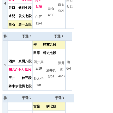
鈴木
白石
4
白石
1/29
6/11
谷口 敏則七段
白石
5/21
4/30
水間 俊文七段
白石
12/4
白石 勇一五段
枠
予選C
予選B
柳 時熏九段
田原 靖史七段
酒井 真樹八段
酒井真
柳
酒井
5
2/19
6/4
知念かおり四段
真
酒井真
4/23
3/26
玉井 伸三段
鈴木伊
1/8
鈴木伊佐男七段
枠
予選C
予選B
首藤 瞬七段