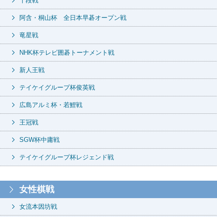
十段戦
阿含・桐山杯 全日本早碁オープン戦
竜星戦
NHK杯テレビ囲碁トーナメント戦
新人王戦
テイケイグループ杯俊英戦
広島アルミ杯・若鯉戦
王冠戦
SGW杯中庸戦
テイケイグループ杯レジェンド戦
女性棋戦
女流本因坊戦