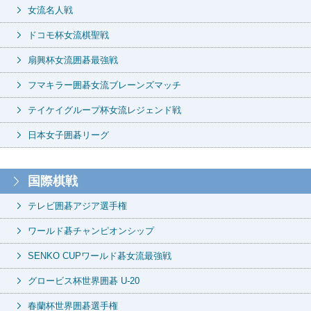
女流名人戦
ドコモ杯女流棋聖戦
扇興杯女流囲碁最強戦
フマキラー囲碁女流ブレーンズマッチ
テイケイグループ杯女流レジェンド戦
日本女子囲碁リーグ
国際棋戦
テレビ囲碁アジア選手権
ワールド碁チャンピオンシップ
SENKO CUPワールド碁女流最強戦
グロービス杯世界囲碁 U-20
春蘭杯世界囲碁選手権