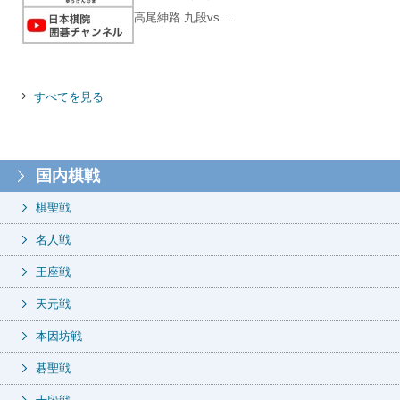
高尾紳路 九段vs ...
すべてを見る
国内棋戦
棋聖戦
名人戦
王座戦
天元戦
本因坊戦
碁聖戦