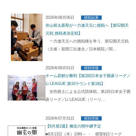
2026年08月06日
棋戦結果
井山裕太碁聖が一力遼天元に挑戦へ【第52期天
元戦 挑戦者決定戦】
一力遼天元への挑戦権を争う、第52期天元戦
（主催：新聞三社連合／日本棋院／関...
2026年08月01日
棋戦情報
チーム若鯉が勝利【第2回日本女子囲碁リーグ／
Li LEAGUE 第10ラウンド第1戦】
女性棋士による公式団体戦、第2回日本女子囲
碁リーグ／Li LEAGUE（リーリ...
2026年07月31日
棋戦情報
【8月第2週】幽玄の間中継予定
■8月13日（木）10時～ ・ 棋聖戦Sリーグ