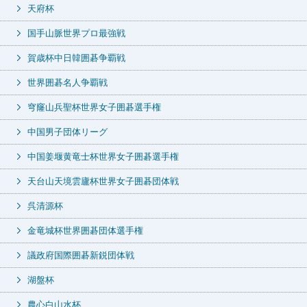
天府杯
国手山脈世界プロ最強戦
賀歳杯中日韓囲碁争覇戦
世界囲碁名人争覇戦
穹窿山兵聖杯世界女子囲碁選手権
中国男子団体リーグ
中国姜堰黄竜士杯世界女子囲碁選手権
天台山天境雲廬杯世界女子囲碁団体戦
呉清源杯
金竜城杯世界囲碁団体選手権
議政府国際囲碁新鋭団体戦
湖盤杯
農心白山水杯