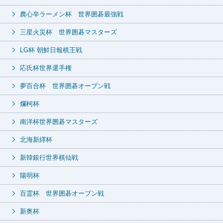
農心辛ラーメン杯 世界囲碁最強戦
三星火災杯 世界囲碁マスターズ
LG杯 朝鮮日報棋王戦
応氏杯世界選手権
夢百合杯 世界囲碁オープン戦
爛柯杯
南洋杯世界囲碁マスターズ
北海新繹杯
新韓銀行世界棋仙戦
陽明杯
百霊杯 世界囲碁オープン戦
新奥杯