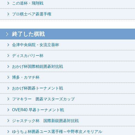
この道杯・飛翔戦
プロ棋士ペア碁選手権
終了した棋戦
会津中央病院・女流立葵杯
ディスカバリー杯
おかげ杯国際精鋭囲碁対抗戦
博多・カマチ杯
おかげ杯囲碁トーナメント戦
フマキラー 囲碁マスターズカップ
OVER40 早碁トーナメント戦
ジャステック杯 国際新鋭囲碁対抗戦
ゆうちょ杯囲碁ユース選手権～中野孝次メモリアル