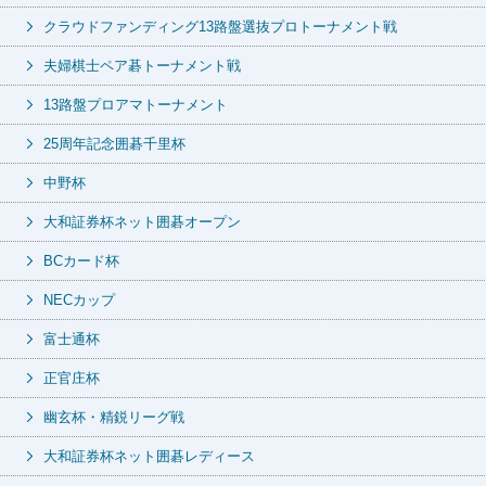
クラウドファンディング13路盤選抜プロトーナメント戦
夫婦棋士ペア碁トーナメント戦
13路盤プロアマトーナメント
25周年記念囲碁千里杯
中野杯
大和証券杯ネット囲碁オープン
BCカード杯
NECカップ
富士通杯
正官庄杯
幽玄杯・精鋭リーグ戦
大和証券杯ネット囲碁レディース