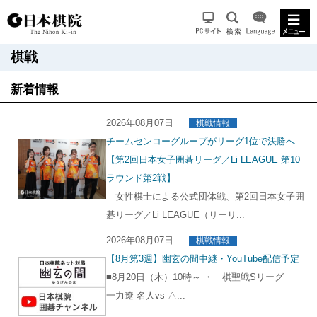
棋戦
新着情報
2026年08月07日
棋戦情報
チームセンコーグループがリーグ1位で決勝へ
【第2回日本女子囲碁リーグ／Li LEAGUE 第10
ラウンド第2戦】
女性棋士による公式団体戦、第2回日本女子囲
碁リーグ／Li LEAGUE（リーリ...
2026年08月07日
棋戦情報
【8月第3週】幽玄の間中継・YouTube配信予定
■8月20日（木）10時～ ・ 棋聖戦Sリーグ
一力遼 名人vs △...