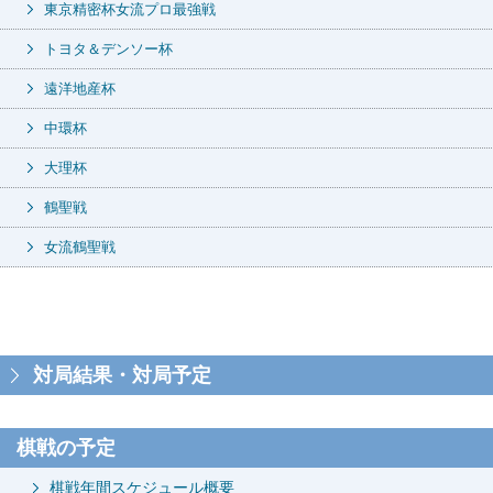
東京精密杯女流プロ最強戦
トヨタ＆デンソー杯
遠洋地産杯
中環杯
大理杯
鶴聖戦
女流鶴聖戦
対局結果・対局予定
棋戦の予定
棋戦年間スケジュール概要