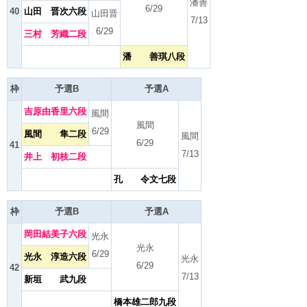
潘善
6/29
40
山田 晋次六段
山田晋
7/13
6/29
三村 芳織二段
潘 善琪八段
枠
予選B
予選A
吉原由香里六段
風間
風間
6/29
風間 隼二段
風間
6/29
41
7/13
井上 初枝二段
孔 令文七段
枠
予選B
予選A
岡田結美子六段
光永
光永
6/29
光永 淳造六段
光永
6/29
42
7/13
新垣 武九段
橋本雄二郎九段