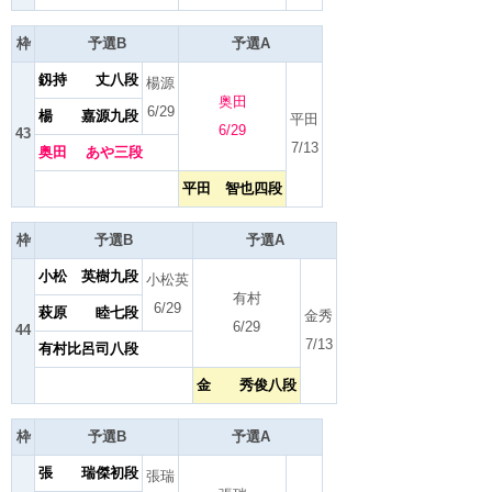
枠
予選B
予選A
釼持 丈八段
楊源
奥田
6/29
楊 嘉源九段
平田
6/29
43
7/13
奥田 あや三段
平田 智也四段
枠
予選B
予選A
小松 英樹九段
小松英
有村
6/29
萩原 睦七段
金秀
6/29
44
7/13
有村比呂司八段
金 秀俊八段
枠
予選B
予選A
張 瑞傑初段
張瑞