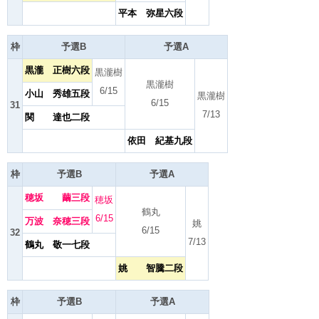
平本 弥星六段
枠
予選B
予選A
黒瀧 正樹六段
黒瀧樹
黒瀧樹
6/15
小山 秀雄五段
黒瀧樹
6/15
31
7/13
関 達也二段
依田 紀基九段
枠
予選B
予選A
穂坂 繭三段
穂坂
鶴丸
6/15
万波 奈穂三段
姚
6/15
32
7/13
鶴丸 敬一七段
姚 智騰二段
枠
予選B
予選A