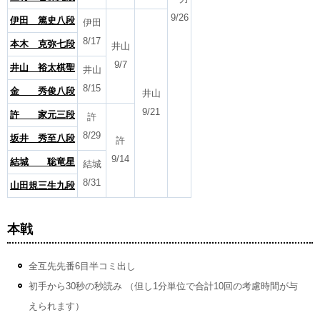
9/26
伊田 篤史八段
伊田
8/17
本木 克弥七段
井山
9/7
井山 裕太棋聖
井山
8/15
金 秀俊八段
井山
9/21
許 家元三段
許
8/29
坂井 秀至八段
許
9/14
結城 聡竜星
結城
8/31
山田規三生九段
本戦
全互先先番6目半コミ出し
初手から30秒の秒読み （但し1分単位で合計10回の考慮時間が与
えられます）