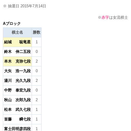
※ 抽選日 2015年7月14日
※
赤字
は女流棋士
Aブロック
棋士名
勝数
結城 聡竜星
1
鈴木 伸二五段
0
本木 克弥七段
2
大矢 浩一九段
0
湯川 光久九段
2
中野 泰宏九段
0
秋山 次郎九段
2
松本 武久七段
1
首藤 瞬七段
1
富士田明彦四段
1