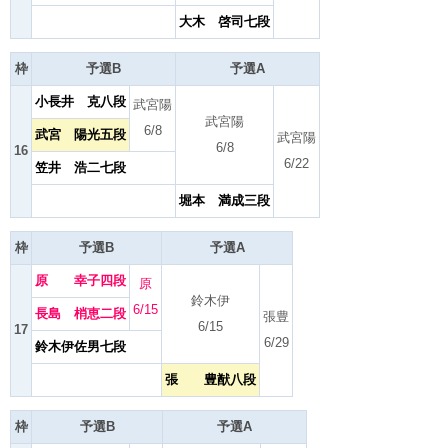
大木 啓司七段
枠
予選B
予選A
小長井 克八段
武宮陽
武宮陽
6/8
武宮 陽光五段
武宮陽
6/8
16
6/22
笠井 浩二七段
堀本 満成三段
枠
予選B
予選A
原 幸子四段
原
鈴木伊
6/15
長島 梢恵二段
張豊
6/15
17
6/29
鈴木伊佐男七段
張 豊猷八段
枠
予選B
予選A