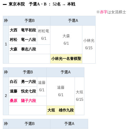
東京本院 予選A・B ： 52名 → 本戦
※
赤字
は女流棋士
枠
予選B
予選A
大西 竜平初段
村松竜
大森
6/1
村松 竜一八段
小林光
6/1
1
6/15
大森 泰志八段
小林光一名誉棋聖
枠
予選B
予選A
白石 勇一六段
遠藤
遠藤
6/1
遠藤 悦史七段
大垣
6/1
2
6/15
桑原 陽子六段
大垣 雄作九段
枠
予選B
予選A