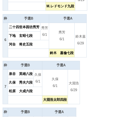
M.レドモンド九段
枠
予選B
予選A
二十四世本因坊秀芳
秀芳
秀芳
6/1
下地 玄昭七段
鈴木嘉
6/1
6
6/29
河合 将史五段
鈴木 嘉倫七段
枠
予選B
予選A
泉谷 英雄八段
久保
久保
6/1
久保 秀夫六段
大淵浩
6/1
7
6/29
松原 大成六段
大淵浩太郎四段
枠
予選B
予選A