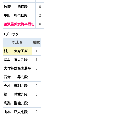
竹清 勇四段
0
平田 智也四段
2
藤沢里菜女流本因坊
0
Dブロック
棋士名
勝数
村川 大介王座
1
彦坂 直人九段
1
大竹英雄名誉碁聖
0
石倉 昇九段
0
今村 善彰九段
0
柳 時熏九段
0
高梨 聖健八段
0
山本 正人七段
0