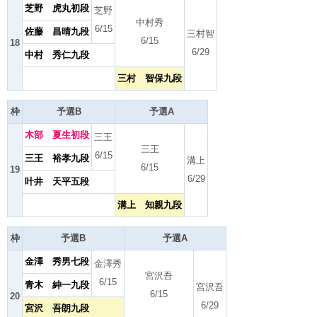
芝野 虎丸初段
芝野
中村秀
6/15
佐藤 昌晴九段
三村智
6/15
18
6/29
中村 秀仁九段
三村 智保九段
枠
予選B
予選A
木部 夏生初段
三王
三王
6/15
三王 裕孝九段
溝上
6/15
19
6/29
叶井 天平五段
溝上 知親九段
枠
予選B
予選A
金澤 秀男七段
金澤秀
宮沢吾
6/15
青木 紳一九段
宮沢吾
6/15
20
6/29
宮沢 吾朗九段