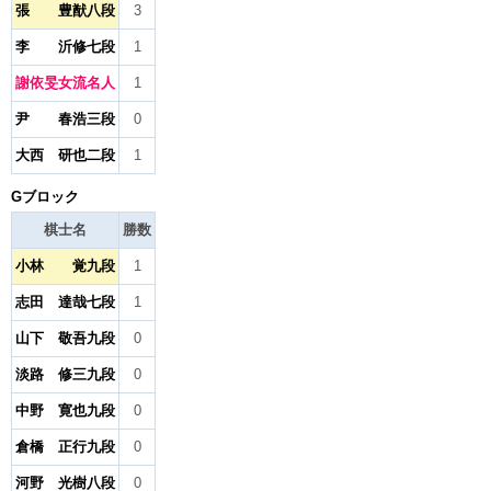
張 豊猷八段
3
李 沂修七段
1
謝依旻女流名人
1
尹 春浩三段
0
大西 研也二段
1
Gブロック
棋士名
勝数
小林 覚九段
1
志田 達哉七段
1
山下 敬吾九段
0
淡路 修三九段
0
中野 寛也九段
0
倉橋 正行九段
0
河野 光樹八段
0