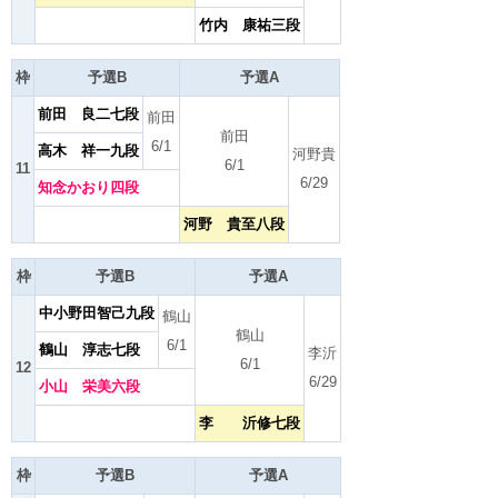
竹内 康祐三段
枠
予選B
予選A
前田 良二七段
前田
前田
6/1
高木 祥一九段
河野貴
6/1
11
6/29
知念かおり四段
河野 貴至八段
枠
予選B
予選A
中小野田智己九段
鶴山
鶴山
6/1
鶴山 淳志七段
李沂
6/1
12
6/29
小山 栄美六段
李 沂修七段
枠
予選B
予選A