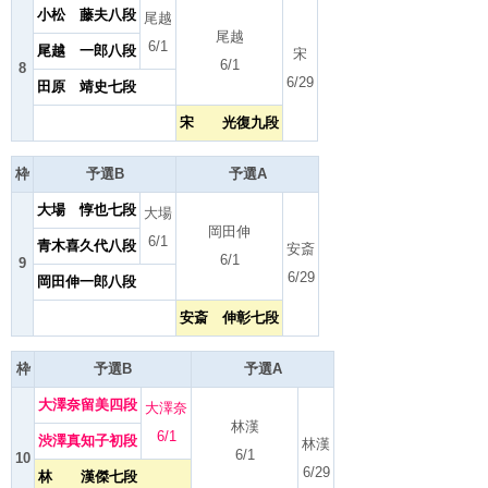
小松 藤夫八段
尾越
尾越
6/1
尾越 一郎八段
宋
6/1
8
6/29
田原 靖史七段
宋 光復九段
枠
予選B
予選A
大場 惇也七段
大場
岡田伸
6/1
青木喜久代八段
安斎
6/1
9
6/29
岡田伸一郎八段
安斎 伸彰七段
枠
予選B
予選A
大澤奈留美四段
大澤奈
林漢
6/1
渋澤真知子初段
林漢
6/1
10
6/29
林 漢傑七段