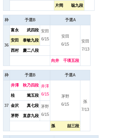
片岡 聡九段
枠
予選B
予選A
富永 武四段
安田
安田
6/15
安田 泰敏九段
安田
6/15
36
7/13
西村 慶二八段
向井 千瑛五段
枠
予選B
予選A
井澤 秋乃四段
井澤
6/15
桂 篤五段
茅野
孫
6/15
37
金沢 真七段
茅野
7/13
6/15
茅野 直彦九段
孫 喆三段