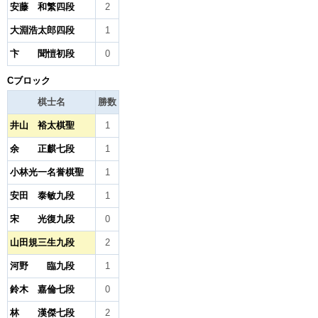
安藤 和繁四段
2
大淵浩太郎四段
1
卞 聞愷初段
0
Cブロック
棋士名
勝数
井山 裕太棋聖
1
余 正麒七段
1
小林光一名誉棋聖
1
安田 泰敏九段
1
宋 光復九段
0
山田規三生九段
2
河野 臨九段
1
鈴木 嘉倫七段
0
林 漢傑七段
2