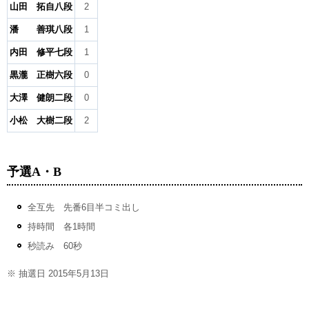
山田 拓自八段
2
潘 善琪八段
1
内田 修平七段
1
黒瀧 正樹六段
0
大澤 健朗二段
0
小松 大樹二段
2
予選A・B
全互先 先番6目半コミ出し
持時間 各1時間
秒読み 60秒
※ 抽選日 2015年5月13日