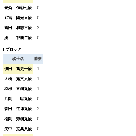
安斎 伸彰七段
0
武宮 陽光五段
0
鶴田 和志三段
3
姚 智騰二段
0
Fブロック
棋士名
勝数
伊田 篤史十段
1
大橋 拓文六段
1
羽根 直樹九段
1
片岡 聡九段
0
森田 道博九段
2
松岡 秀樹九段
0
矢中 克典八段
0