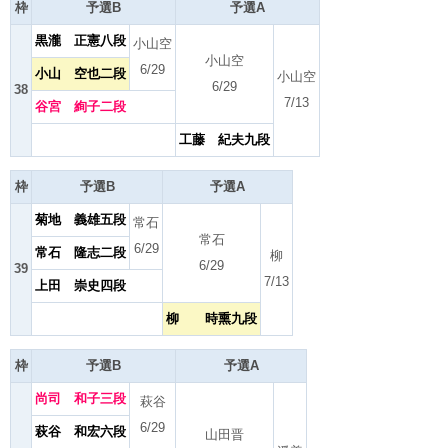
枠
予選B
予選A
黒瀧 正憲八段
小山空
小山空
6/29
小山 空也二段
小山空
6/29
38
7/13
谷宮 絢子二段
工藤 紀夫九段
枠
予選B
予選A
菊地 義雄五段
常石
常石
6/29
常石 隆志二段
柳
6/29
39
7/13
上田 崇史四段
柳 時熏九段
枠
予選B
予選A
尚司 和子三段
萩谷
6/29
萩谷 和宏六段
山田晋