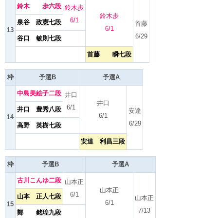
鈴木 歩六段
鈴木歩
鈴木歩
6/1
泉谷 政憲七段
首藤
6/1
13
6/29
谷口 敏則七段
首藤 瞬七段
枠
予選B
予選A
中島美絵子二段
井口
井口
6/1
井口 豊秀八段
安達
6/1
14
6/29
高野 英樹七段
安達 利昌三段
枠
予選B
予選A
古川こんゆ二段
山本正
山本正
6/1
山本 正人七段
山本正
6/1
15
7/13
鄭 銘瑝九段