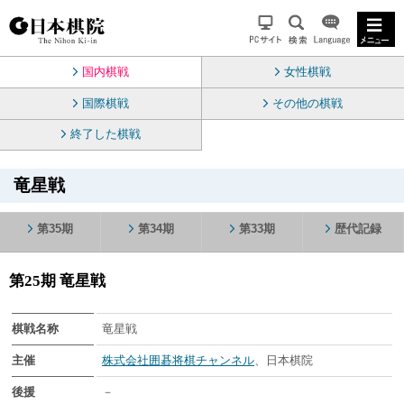
国内棋戦
女性棋戦
国際棋戦
その他の棋戦
終了した棋戦
竜星戦
第35期
第34期
第33期
歴代記録
第25期 竜星戦
棋戦名称
竜星戦
主催
株式会社囲碁将棋チャンネル
、日本棋院
後援
－