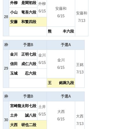
外柳 是聞初段
外柳
安藤和
6/15
小山 竜吾六段
安藤和
6/15
28
7/13
安藤 和繁四段
熊 丰六段
枠
予選B
予選A
金川 正明七段
金川
金川
6/15
信田 成仁六段
王銘
6/15
29
7/13
玉城 忍六段
王 銘琬九段
枠
予選B
予選A
宮崎龍太郎七段
土井
大西
6/15
土井 誠八段
大西
6/15
30
7/13
大西 研也二段