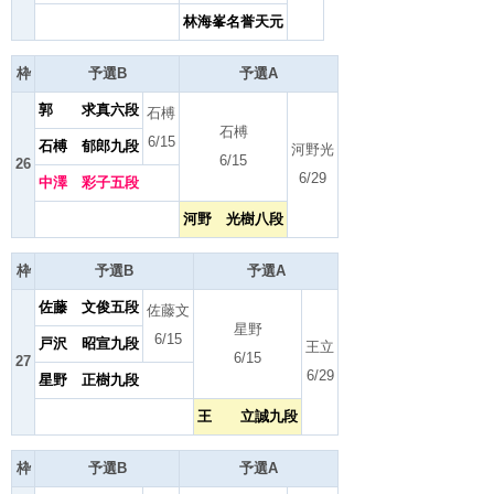
林海峯名誉天元
枠
予選B
予選A
郭 求真六段
石榑
石榑
6/15
石榑 郁郎九段
河野光
6/15
26
6/29
中澤 彩子五段
河野 光樹八段
枠
予選B
予選A
佐藤 文俊五段
佐藤文
星野
6/15
戸沢 昭宣九段
王立
6/15
27
6/29
星野 正樹九段
王 立誠九段
枠
予選B
予選A