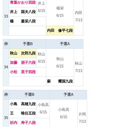
青葉かおり四段
井上
楊栄
6/15
井上 国夫八段
内田
6/15
33
7/13
楊 嘉栄八段
内田 修平七段
枠
予選B
予選A
秋山 次郎九段
秋山
秋山
6/15
加藤 朋子六段
秋山
6/15
34
7/13
小松 英子四段
蘇 耀国九段
枠
予選B
予選A
小島 高穂九段
小島高
小島高
6/15
王 唯任五段
片岡
6/15
35
7/13
杉内 寿子八段