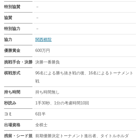
特別協賛
－
協賛
－
特別協力
－
協力
関西棋院
優勝賞金
600万円
挑戦手合・決勝
決勝一番勝負
棋戦形式
96名による勝ち抜き戦の後、16名によるトーナメント
戦
持ち時間
持ち時間無し
秒読み
1手30秒、1分の考慮時間10回
コミ
6目半
出場資格
全棋士
残留・シード規
前期優勝決定トーナメント進出者、タイトルホルダ