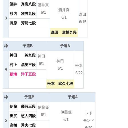
酒井 真樹八段
酒井真
酒井真
6/1
杉内 雅男九段
森田
6/1
3
6/15
長原 芳明七段
森田 道博九段
枠
予選B
予選A
神田 英九段
神田
神田
6/1
村上 晶英三段
松本
6/1
4
6/22
新海 洋子五段
松本 武久七段
枠
予選B
予選A
伊藤 優詩三段
伊藤優
伊藤優
レド
6/1
田尻 悠人四段
6/1
5
モンド
高橋 秀夫七段
6/29