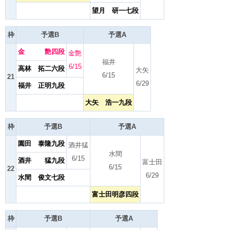
望月 研一七段
枠
予選B
予選A
金 艶四段
金艶
福井
6/15
高林 拓二六段
大矢
6/15
21
6/29
福井 正明九段
大矢 浩一九段
枠
予選B
予選A
園田 泰隆九段
酒井猛
水間
6/15
酒井 猛九段
富士田
6/15
22
6/29
水間 俊文七段
富士田明彦四段
枠
予選B
予選A