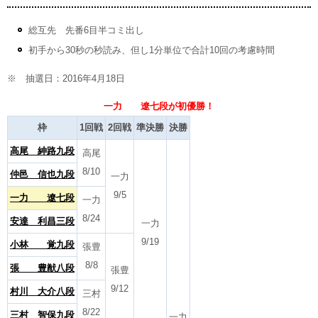
総互先 先番6目半コミ出し
初手から30秒の秒読み、但し1分単位で合計10回の考慮時間
※ 抽選日：2016年4月18日
一力 遼七段が初優勝！
枠
1回戦
2回戦
準決勝
決勝
高尾 紳路九段
高尾
8/10
仲邑 信也九段
一力
9/5
一力 遼七段
一力
8/24
安達 利昌三段
一力
9/19
小林 覚九段
張豊
8/8
張 豊猷八段
張豊
9/12
村川 大介八段
三村
8/22
三村 智保九段
一力