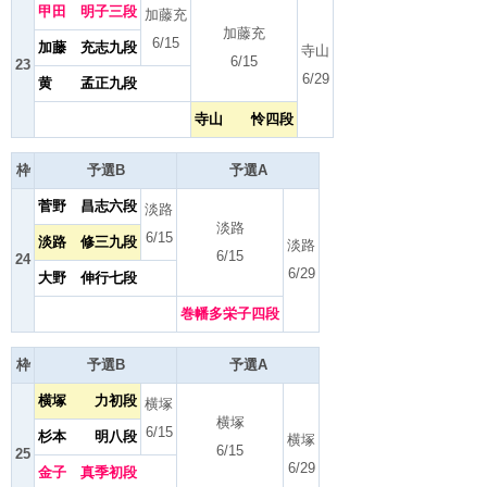
甲田 明子三段
加藤充
加藤充
6/15
加藤 充志九段
寺山
6/15
23
6/29
黄 孟正九段
寺山 怜四段
枠
予選B
予選A
菅野 昌志六段
淡路
淡路
6/15
淡路 修三九段
淡路
6/15
24
6/29
大野 伸行七段
巻幡多栄子四段
枠
予選B
予選A
横塚 力初段
横塚
横塚
6/15
杉本 明八段
横塚
6/15
25
6/29
金子 真季初段