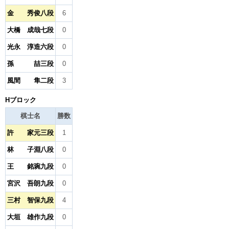
金 秀俊八段
6
大橋 成哉七段
0
光永 淳造六段
0
孫 喆三段
0
風間 隼二段
3
Hブロック
棋士名
勝数
許 家元三段
1
林 子淵八段
0
王 銘琬九段
0
宮沢 吾朗九段
0
三村 智保九段
4
大垣 雄作九段
0