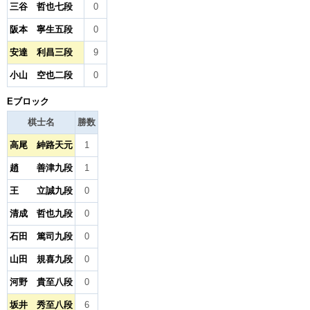
三谷 哲也七段
0
阪本 寧生五段
0
安達 利昌三段
9
小山 空也二段
0
Eブロック
棋士名
勝数
高尾 紳路天元
1
趙 善津九段
1
王 立誠九段
0
清成 哲也九段
0
石田 篤司九段
0
山田 規喜九段
0
河野 貴至八段
0
坂井 秀至八段
6