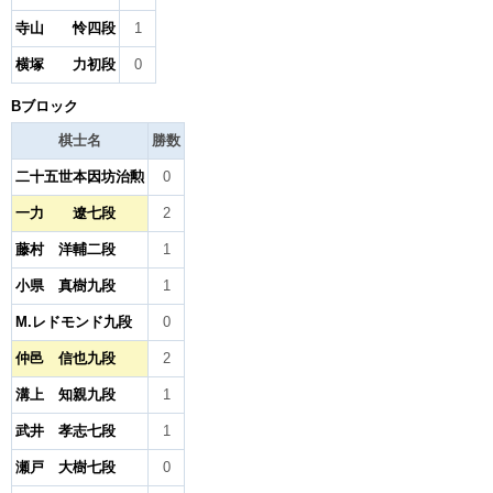
寺山 怜四段
1
横塚 力初段
0
Bブロック
棋士名
勝数
二十五世本因坊治勲
0
一力 遼七段
2
藤村 洋輔二段
1
小県 真樹九段
1
M.レドモンド九段
0
仲邑 信也九段
2
溝上 知親九段
1
武井 孝志七段
1
瀬戸 大樹七段
0