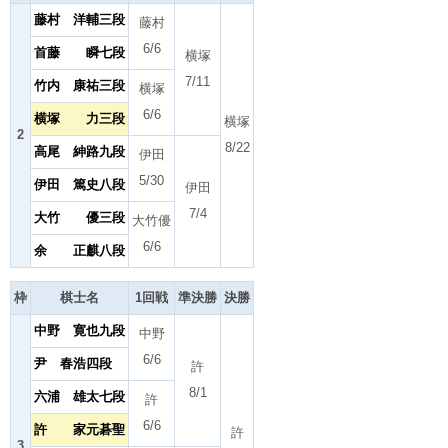
藤村 洋輔三段
藤村
6/6
首藤 瞬七段
横塚
7/11
竹内 康祐三段
横塚
6/6
横塚 力三段
横塚
2
8/22
高尾 紳路九段
伊田
5/30
伊田 篤史八段
伊田
7/4
大竹 優三段
大竹優
6/6
余 正麒八段
枠
棋士名
1回戦
準決勝
決勝
中野 寛也九段
中野
6/6
尹 春浩四段
許
8/1
六浦 雄太七段
許
6/6
許 家元碁聖
許
3