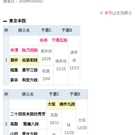
抽選日：2018年9月6日
※
赤字
は女流棋士
東京本院
枠
棋士名
予選C
予選B
向井 千瑛五段
井澤 秋乃四段
酒井佑
酒井
10/25
1
酒井 佑規初段
佑
酒井佑
12/13
11/15
稲葉 貴宇三段
稲葉
10/4
萩谷 和宏六段
枠
棋士名
予選C
予選B
大垣 雄作九段
二十四世本因坊秀芳
高梨
大垣
10/11
2
高梨 聖健八段
桂
12/20
11/29
山田 晋次六段
桂