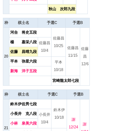
秋山 次郎九段
枠
棋士名
予選C
予選B
河合 将史五段
佐藤昌
楊 嘉栄八段
佐藤昌
10/25
佐藤昌
佐藤
10/4
佐藤 昌晴九段
11/15
20
昌
平本 弥星六段
平本
12/6
10/18
新海 洋子五段
宮崎龍太郎七段
枠
棋士名
予選C
予選B
鈴木伊佐男七段
鈴木伊
小長井 克八段
小長井
10/18
謝
10/4
小林 泉美六段
謝
12/24
21