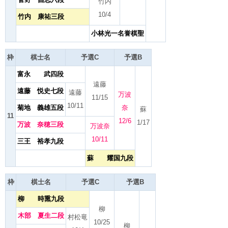
竹内
10/4
竹内 康祐三段
小林光一名誉棋聖
枠
棋士名
予選C
予選B
富永 武四段
遠藤
遠藤 悦史七段
遠藤
万波
11/15
10/11
菊地 義雄五段
奈
蘇
11
12/6
1/17
万波 奈穂三段
万波奈
10/11
三王 裕孝九段
蘇 耀国九段
枠
棋士名
予選C
予選B
柳 時熏九段
柳
木部 夏生二段
村松竜
10/25
柳