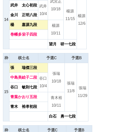
武宮正
武井 太心初段
武井
10/18
楊源
10/4
金川 正明八段
楊源
11/15
14
12/6
楊 嘉源九段
楊源
10/11
巻幡多栄子四段
望月 研一七段
枠
棋士名
予選C
予選B
張 瑞傑三段
張瑞
中島美絵子二段
谷口
10/18
張瑞
10/4
谷口 敏則七段
張瑞
11/8
15
11/29
青葉かおり五段
青木裕
10/11
青木 裕孝初段
白石 勇一七段
枠
棋士名
予選C
予選B