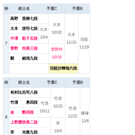
枠
棋士名
予選C
予選B
高野 英樹七段
大木
大木 啓司七段
大木
10/18
大木
10/4
中澤 彩子五段
沼舘
11/15
7
11/29
菅野 尚美三段
菅野尚
10/18
鄭 銘瑝九段
沼舘沙輝哉六段
枠
棋士名
予選C
予選B
有村比呂司八段
竹清
竹清 勇四段
竹清
10/25
竹清
10/11
金 艶四段
横塚
11/22
8
12/6
上野愛咲美二段
宋
10/4
宋 光復九段