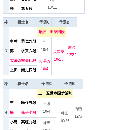
10/11
桂 篤五段
枠
棋士名
予選C
予選B
藤沢 里菜四段
中村 秀仁九段
郭
藤沢
10/4
3
郭 求真六段
大澤奈
12/27
10/25
大澤奈留美四段
大澤奈
10/4
上田 崇史四段
枠
棋士名
予選C
予選B
二十五世本因坊治勲
王 唯任五段
王唯
治勲
10/4
4
楠 光子七段
神田
12/6
10/25
小島 高穂九段
神田