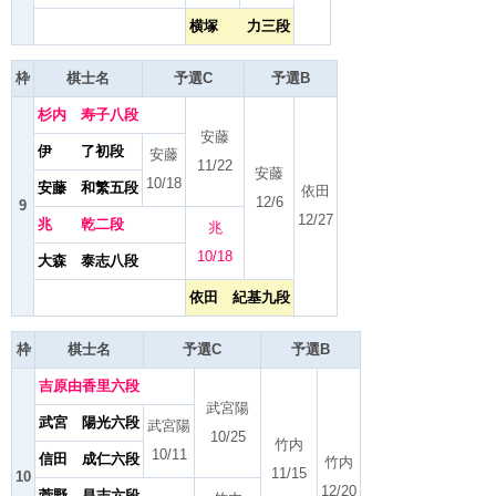
横塚 力三段
枠
棋士名
予選C
予選B
杉内 寿子八段
安藤
伊 了初段
安藤
11/22
安藤
10/18
安藤 和繁五段
依田
12/6
9
12/27
兆 乾二段
兆
10/18
大森 泰志八段
依田 紀基九段
枠
棋士名
予選C
予選B
吉原由香里六段
武宮陽
武宮 陽光六段
武宮陽
10/25
竹内
10/11
信田 成仁六段
竹内
11/15
10
12/20
菅野 昌志六段