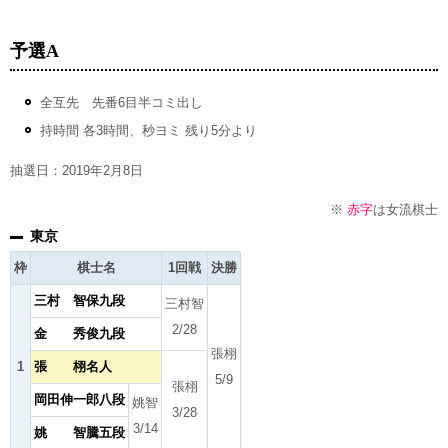
予選A
全互先 先番6目半コミ出し
持時間 各3時間、秒ヨミ 残り5分より
抽選日：2019年2月8日
※
赤字
は女流棋士
東京
枠
棋士名
1回戦
決勝
三村 智保九段
三村智
2/28
金 秀俊九段
張栩
1
張 栩名人
5/9
張栩
岡田伸一郎八段
姚智
3/28
3/14
姚 智騰五段