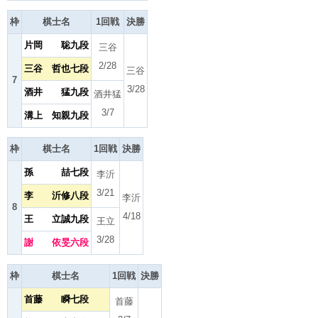
枠
棋士名
1回戦
決勝
片岡 聡九段
三谷
2/28
三谷 哲也七段
三谷
7
3/28
酒井 猛九段
酒井猛
3/7
溝上 知親九段
枠
棋士名
1回戦
決勝
孫 喆七段
李沂
3/21
李 沂修八段
李沂
8
4/18
王 立誠九段
王立
3/28
謝 依旻六段
枠
棋士名
1回戦
決勝
首藤 瞬七段
首藤