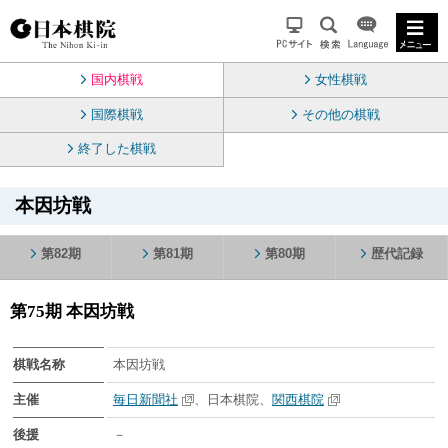
国内棋戦
女性棋戦
国際棋戦
その他の棋戦
終了した棋戦
本因坊戦
第82期
第81期
第80期
歴代記録
第75期 本因坊戦
棋戦名称
本因坊戦
主催
毎日新聞社
、日本棋院、
関西棋院
後援
－