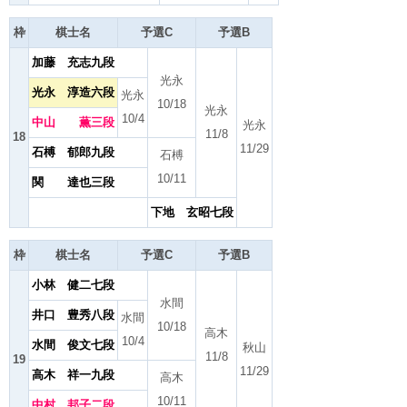
枠
棋士名
予選C
予選B
加藤 充志九段
光永
光永 淳造六段
光永
10/18
光永
10/4
中山 薫三段
光永
11/8
18
11/29
石榑 郁郎九段
石榑
10/11
関 達也三段
下地 玄昭七段
枠
棋士名
予選C
予選B
小林 健二七段
水間
井口 豊秀八段
水間
10/18
高木
10/4
水間 俊文七段
秋山
11/8
19
11/29
高木 祥一九段
高木
10/11
中村 邦子二段