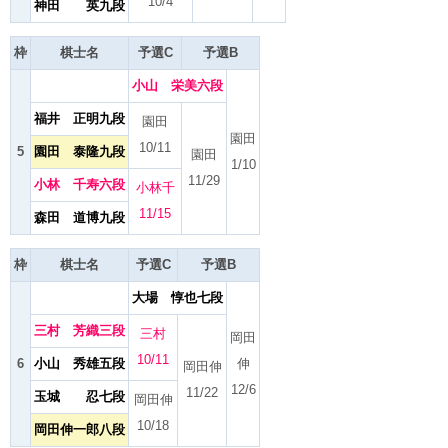
10/4
神田 英九段
枠
棋士名
予選C
予選B
小山 栄美六段
福井 正明九段
園田
園田
10/11
5
園田 泰隆九段
園田
1/10
11/29
小林 千寿六段
小林千
11/15
森田 道博九段
枠
棋士名
予選C
予選B
大場 惇也七段
三村 芳織三段
三村
岡田
10/11
6
小山 秀雄五段
伸
岡田伸
12/6
11/22
玉城 忍七段
岡田伸
10/18
岡田伸一郎八段