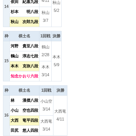
4/11
依田 紀基九段
秋山
14
5/2
杉本 明八段
秋山
3/7
秋山 次郎九段
枠
棋士名
1回戦
決勝
河野 貴至八段
鶴山
2/28
鶴山 淳志七段
本木
15
5/9
本木 克弥八段
本木
3/14
知念かおり六段
枠
棋士名
1回戦
決勝
林 漢傑八段
小山空
3/14
小山 空也四段
大西竜
16
4/11
大西 竜平四段
大西竜
3/14
田尻 悠人四段