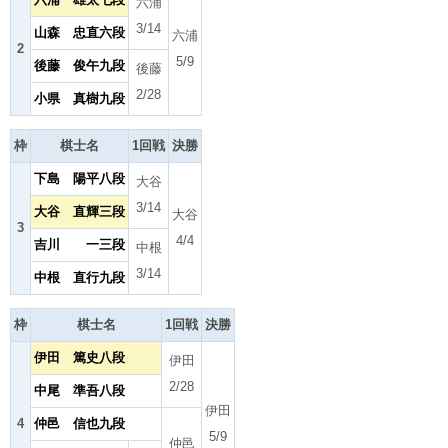
六浦
3/14
山森 忠直六段
六浦
2
5/9
後藤 俊午九段
後藤
2/28
小県 真樹九段
枠
棋士名
1回戦
決勝
下島 陽平八段
大谷
3/14
大谷 直輝三段
大谷
3
4/4
吉川 一三段
中根
3/14
中根 直行九段
枠
棋士名
1回戦
決勝
伊田 篤史八段
伊田
2/28
中尾 準吾八段
伊田
4
仲邑 信也九段
5/9
仲邑