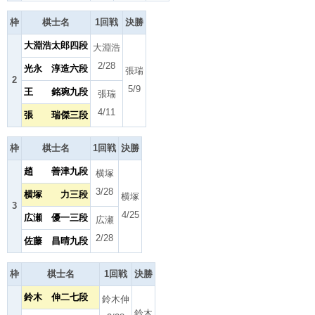
枠
棋士名
1回戦
決勝
大淵浩太郎四段
大淵浩
2/28
光永 淳造六段
張瑞
2
5/9
王 銘琬九段
張瑞
4/11
張 瑞傑三段
枠
棋士名
1回戦
決勝
趙 善津九段
横塚
3/28
横塚 力三段
横塚
3
4/25
広瀬 優一三段
広瀬
2/28
佐藤 昌晴九段
枠
棋士名
1回戦
決勝
鈴木 伸二七段
鈴木伸
鈴木