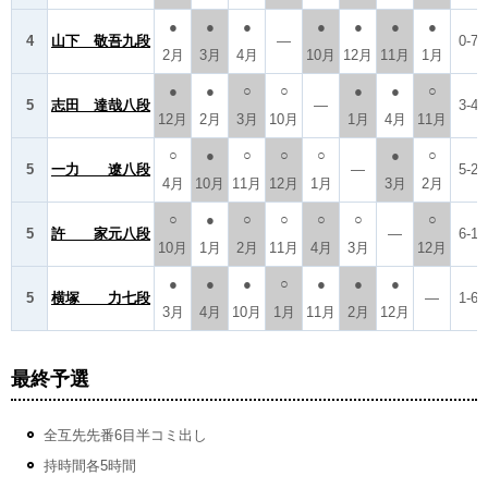
●
●
●
●
●
●
●
4
山下 敬吾九段
―
0-7
2月
3月
4月
10月
12月
11月
1月
●
●
○
○
●
●
○
5
志田 達哉八段
―
3-4
12月
2月
3月
10月
1月
4月
11月
○
●
○
○
○
●
○
5
一力 遼八段
―
5-2
4月
10月
11月
12月
1月
3月
2月
○
●
○
○
○
○
○
5
許 家元八段
―
6-1
10月
1月
2月
11月
4月
3月
12月
●
●
●
○
●
●
●
5
横塚 力七段
―
1-6
3月
4月
10月
1月
11月
2月
12月
最終予選
全互先先番6目半コミ出し
持時間各5時間