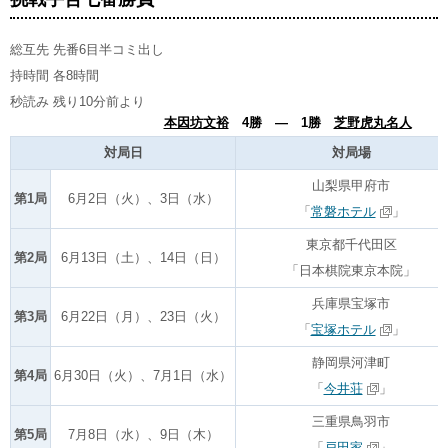
総互先 先番6目半コミ出し
持時間 各8時間
秒読み 残り10分前より
本因坊文裕
4勝 ― 1勝
芝野虎丸名人
対局日
対局場
山梨県甲府市
第1局
6月2日（火）、3日（水）
「
常磐ホテル
」
東京都千代田区
第2局
6月13日（土）、14日（日）
「日本棋院東京本院」
兵庫県宝塚市
第3局
6月22日（月）、23日（火）
「
宝塚ホテル
」
静岡県河津町
第4局
6月30日（火）、7月1日（水）
「
今井荘
」
三重県鳥羽市
第5局
7月8日（水）、9日（木）
「
戸田家
」