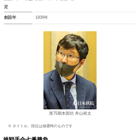
定
創設年
1939年
第75期本因坊 井山裕太
※ タイトル、段位は抽選時のものです
挑戦手合七番勝負