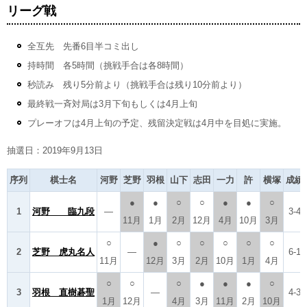
リーグ戦
全互先 先番6目半コミ出し
持時間 各5時間（挑戦手合は各8時間）
秒読み 残り5分前より（挑戦手合は残り10分前より）
最終戦一斉対局は3月下旬もしくは4月上旬
プレーオフは4月上旬の予定、残留決定戦は4月中を目処に実施。
抽選日：2019年9月13日
序列
棋士名
河野
芝野
羽根
山下
志田
一力
許
横塚
成績
●
●
○
○
●
●
○
1
河野 臨九段
―
3-4
11月
1月
2月
12月
4月
10月
3月
○
●
○
○
○
○
○
2
芝野 虎丸名人
―
6-1
11月
12月
3月
2月
10月
1月
4月
○
○
○
●
●
●
○
3
羽根 直樹碁聖
―
4-3
1月
12月
4月
3月
11月
2月
10月