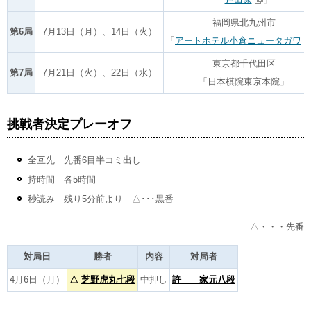
福岡県北九州市
第6局
7月13日（月）、14日（火）
「
アートホテル小倉ニュータガワ
東京都千代田区
第7局
7月21日（火）、22日（水）
「日本棋院東京本院」
挑戦者決定プレーオフ
全互先 先番6目半コミ出し
持時間 各5時間
秒読み 残り5分前より △･･･黒番
△・・・先番
対局日
勝者
内容
対局者
4月6日（月）
△
芝野虎丸七段
中押し
許 家元八段