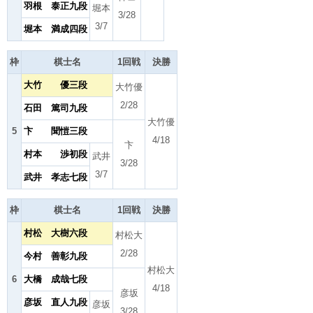
羽根 泰正九段
堀本
3/28
3/7
堀本 満成四段
枠
棋士名
1回戦
決勝
大竹 優三段
大竹優
2/28
石田 篤司九段
大竹優
5
卞 聞愷三段
4/18
卞
村本 渉初段
武井
3/28
3/7
武井 孝志七段
枠
棋士名
1回戦
決勝
村松 大樹六段
村松大
2/28
今村 善彰九段
村松大
6
大橋 成哉七段
4/18
彦坂
彦坂 直人九段
彦坂
3/28