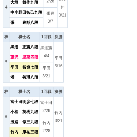
2/28
大垣 雄作九段
4
伸
中小野田智己九段
張豊
3/21
3/7
張 豊猷八段
枠
棋士名
1回戦
決勝
黒瀧 正憲八段
黒瀧憲
4/4
藤沢 里菜四段
平田
5
5/16
平田 智也七段
平田
3/21
潘 善琪八段
枠
棋士名
1回戦
決勝
富士田明彦七段
富士田
2/28
小松 英樹九段
竹内
6
3/21
淡路 修三九段
竹内
2/28
竹内 康祐三段