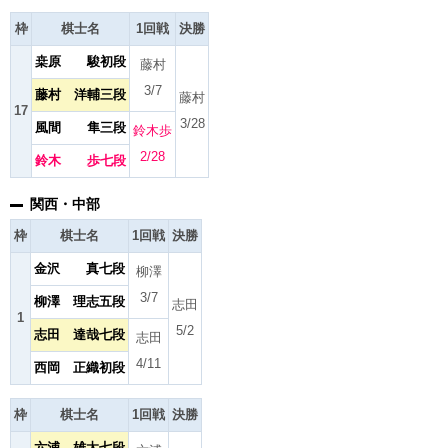
枠
棋士名
1回戦
決勝
桒原 駿初段
藤村
3/7
藤村 洋輔三段
藤村
17
3/28
風間 隼三段
鈴木歩
2/28
鈴木 歩七段
関西・中部
枠
棋士名
1回戦
決勝
金沢 真七段
柳澤
3/7
柳澤 理志五段
志田
1
5/2
志田 達哉七段
志田
4/11
西岡 正織初段
枠
棋士名
1回戦
決勝
六浦 雄太七段