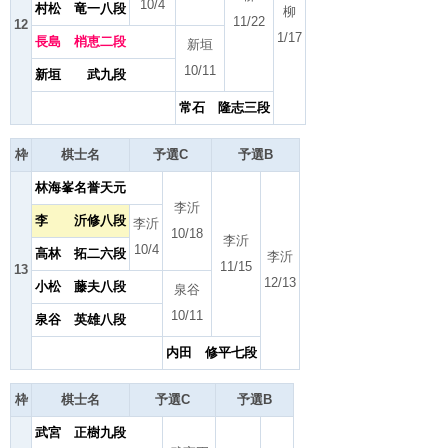
10/4
村松 竜一八段
柳
11/22
12
1/17
長島 梢恵二段
新垣
10/11
新垣 武九段
常石 隆志三段
枠
棋士名
予選C
予選B
林海峯名誉天元
李沂
李 沂修八段
李沂
10/18
李沂
10/4
高林 拓二六段
李沂
11/15
13
12/13
小松 藤夫八段
泉谷
10/11
泉谷 英雄八段
内田 修平七段
枠
棋士名
予選C
予選B
武宮 正樹九段