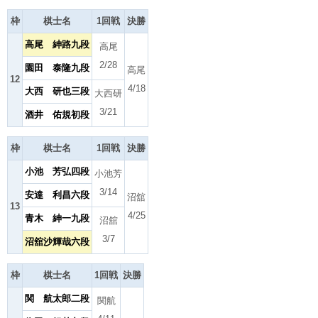
枠
棋士名
1回戦
決勝
高尾 紳路九段
高尾
2/28
園田 泰隆九段
高尾
12
4/18
大西 研也三段
大西研
3/21
酒井 佑規初段
枠
棋士名
1回戦
決勝
小池 芳弘四段
小池芳
3/14
安達 利昌六段
沼舘
13
4/25
青木 紳一九段
沼舘
3/7
沼舘沙輝哉六段
枠
棋士名
1回戦
決勝
関 航太郎二段
関航