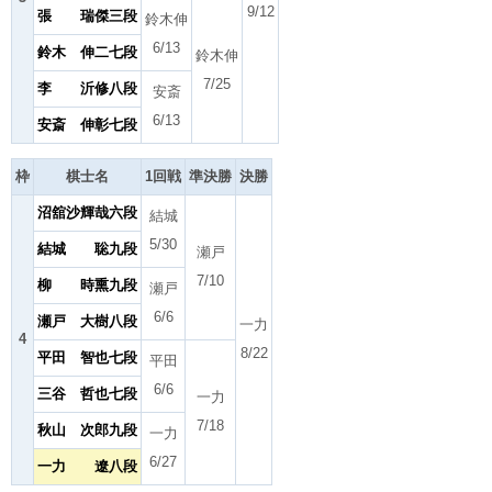
9/12
張 瑞傑三段
鈴木伸
6/13
鈴木 伸二七段
鈴木伸
7/25
李 沂修八段
安斎
6/13
安斎 伸彰七段
枠
棋士名
1回戦
準決勝
決勝
沼舘沙輝哉六段
結城
5/30
結城 聡九段
瀬戸
7/10
柳 時熏九段
瀬戸
6/6
瀬戸 大樹八段
一力
4
8/22
平田 智也七段
平田
6/6
三谷 哲也七段
一力
7/18
秋山 次郎九段
一力
6/27
一力 遼八段