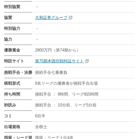
特別協賛
－
協賛
大和証券グループ
特別協力
－
協力
－
優勝賞金
2800万円（第74期から）
特設サイト
第75期本因坊戦特設サイト
挑戦手合・決勝
挑戦手合七番勝負
棋戦形式
8名リーグの優勝者が挑戦手合出場
持ち時間
挑戦手合 ： 8時間、リーグ戦5時間
秒読み
挑戦手合 ： 10分前、リーグ5分前
コミ
6目半
出場資格
全棋士
残留・シード規
残留：リーグ上位4名