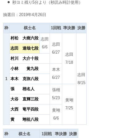
秒ヨミ残り5分より（秒読み時計使用）
抽選日：2019年4月26日
枠
棋士名
1回戦
準決勝
決勝
村松 大樹六段
志田
志田
6/6
志田 達哉七段
6/27
志田
村川 大介十段
7/18
小林 覚九段
本木
志田
6/27
1
本木 克弥八段
8/15
張 栩名人
張栩
5/23
大谷 直輝三段
黄翊
7/25
大西 竜平四段
黄翊
6/6
黄 翊祖八段
枠
棋士名
1回戦
準決勝
決勝