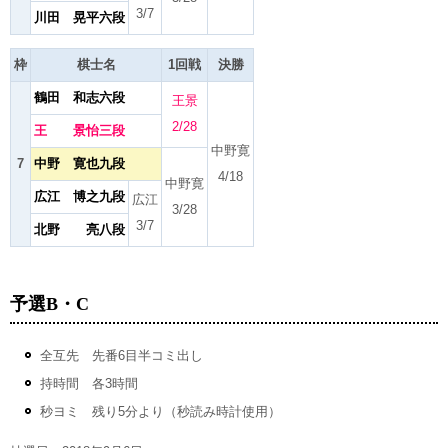
3/7
川田 晃平六段
枠
棋士名
1回戦
決勝
鶴田 和志六段
王景
2/28
王 景怡三段
中野寛
7
中野 寛也九段
4/18
中野寛
広江 博之九段
広江
3/28
3/7
北野 亮八段
予選B・C
全互先 先番6目半コミ出し
持時間 各3時間
秒ヨミ 残り5分より（秒読み時計使用）