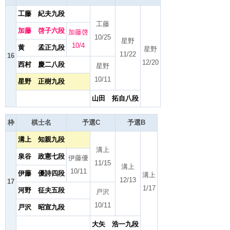
工藤 紀夫九段
工藤
加藤 啓子六段
加藤啓
10/25
星野
10/4
黄 孟正九段
星野
11/22
16
12/20
西村 慶二八段
星野
10/11
星野 正樹九段
山田 拓自八段
枠
棋士名
予選C
予選B
溝上 知親九段
溝上
泉谷 政憲七段
伊藤優
11/15
溝上
10/11
伊藤 優詩四段
溝上
12/13
17
1/17
河野 征夫五段
戸沢
10/11
戸沢 昭宣九段
大矢 浩一九段