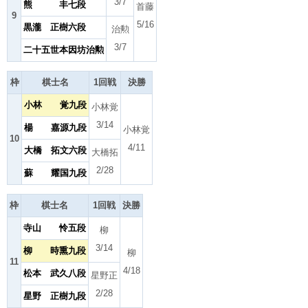
3/7
熊 丰七段
首藤
9
5/16
黒瀧 正樹六段
治勲
3/7
二十五世本因坊治勲
枠
棋士名
1回戦
決勝
小林 覚九段
小林覚
3/14
楊 嘉源九段
小林覚
10
4/11
大橋 拓文六段
大橋拓
2/28
蘇 耀国九段
枠
棋士名
1回戦
決勝
寺山 怜五段
柳
3/14
柳 時熏九段
柳
11
4/18
松本 武久八段
星野正
2/28
星野 正樹九段