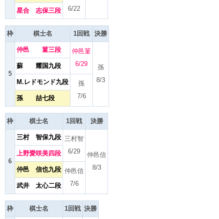
6/22
星合 志保三段
枠
棋士名
1回戦
決勝
仲邑 菫三段
仲邑菫
6/29
蘇 耀国九段
孫
5
8/3
M.レドモンド九段
孫
7/6
孫 喆七段
枠
棋士名
1回戦
決勝
三村 智保九段
三村智
6/29
上野愛咲美四段
仲邑信
6
8/3
仲邑 信也九段
仲邑信
7/6
武井 太心二段
枠
棋士名
1回戦
決勝