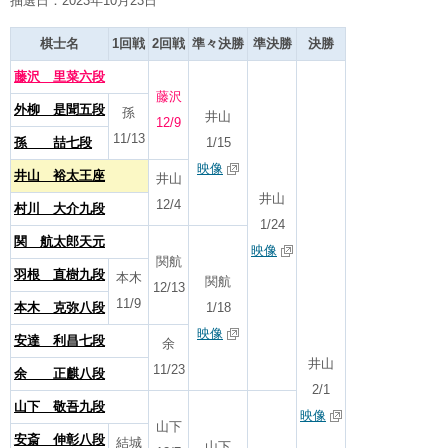
抽選日：2023年10月23日
棋士名
1回戦
2回戦
準々決勝
準決勝
決勝
藤沢 里菜六段
藤沢
外柳 是聞五段
孫
井山
12/9
11/13
孫 喆七段
1/15
映像
井山 裕太王座
井山
井山
12/4
村川 大介九段
1/24
関 航太郎天元
映像
関航
羽根 直樹九段
本木
関航
12/13
11/9
本木 克弥八段
1/18
映像
安達 利昌七段
余
井山
11/23
余 正麒八段
2/1
山下 敬吾九段
映像
山下
安斎 伸彰八段
結城
山下