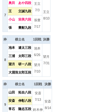
奥田 あや四段
王立
7/3
王 立誠九段
王立
7
8/10
小山 栄美六段
張豊
7/17
張 豊猷九段
枠
棋士名
1回戦
決勝
池本 遼太三段
池本
6/26
三浦 太郎三段
望月
8
7/31
望月 研一八段
望月
7/10
大淵浩太郎五段
枠
棋士名
1回戦
決勝
山田 拓自八段
安斎
7/13
安斎 伸彰八段
安斎
9
8/14
常石 隆志五段
鈴木伸