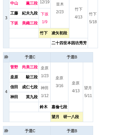
12/19
中山 薫三段
並木
竹下
2/23
工藤 紀夫九段
下坂
竹下
4/13
3
1/9
5/18
下坂 美織三段
竹下 凌矢初段
二十四世本因坊秀芳
枠
予選C
予選B
菅野 尚美三段
桒原
1/23
桒原 駿三段
桒原
桒原
3/16
信田 成仁七段
神田
望月
4/13
4
1/12
5/11
神田 英九段
鈴木 嘉倫七段
望月 研一八段
枠
予選C
予選B