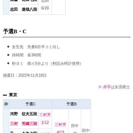
志田
6/29
志田 達哉八段
予選B・C
全互先 先番6目半コミ出し
持時間 各3時間
秒ヨミ 残り5分より（秒読み時計使用）
抽選日：2022年11月18日
※
赤字
は女流棋士
東京
枠
予選C
予選B
河野 征夫五段
三村芳
1/12
三村 芳織三段
三村芳
田中
田中
4/13