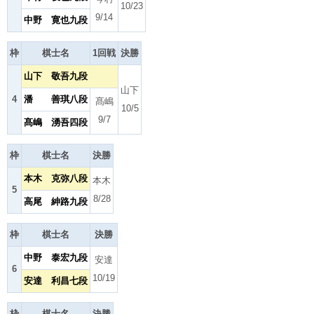
10/23
9/14
中野 寛也九段
枠
棋士名
1回戦
決勝
山下 敬吾九段
山下
4
潘 善琪八段
髙嶋
10/5
9/7
髙嶋 湧吾四段
枠
棋士名
決勝
本木 克弥八段
本木
5
8/28
高尾 紳路九段
枠
棋士名
決勝
中野 泰宏九段
安達
6
10/19
安達 利昌七段
枠
棋士名
決勝