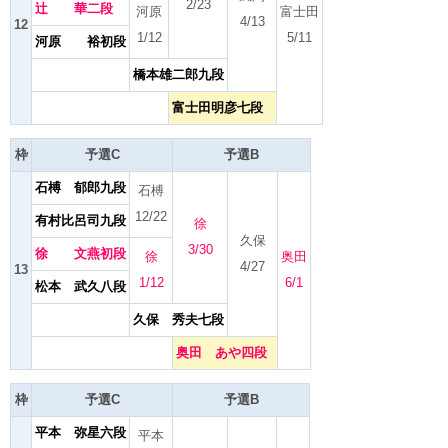
2/23
辻 華二段
河原
富士田
4/13
12
1/12
5/11
河原 裕初段
橋本雄二郎九段
富士田明彦七段
枠
予選C
予選B
石榑 郁郎九段
石榑
12/22
有村比呂司九段
徐
久保
3/30
徐 文燕初段
徐
奥田
4/27
13
1/12
6/1
松本 武久八段
久保 秀夫七段
奥田 あや四段
枠
予選C
予選B
平本 弥星六段
平本