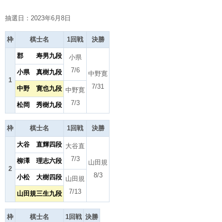
抽選日：2023年6月8日
枠
棋士名
1回戦
決勝
郡 寿男九段
小県
7/6
小県 真樹九段
中野寛
1
7/31
中野 寛也九段
中野寛
7/3
松岡 秀樹九段
枠
棋士名
1回戦
決勝
大谷 直輝四段
大谷直
7/3
柳澤 理志六段
山田規
2
8/3
小松 大樹四段
山田規
7/13
山田規三生九段
枠
棋士名
1回戦
決勝