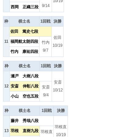
10/19
9/14
西岡 正織三段
枠
棋士名
1回戦
決勝
佐田 篤史七段
佐田
11
福岡航太朗四段
竹内
10/19
9/7
竹内 康祐四段
枠
棋士名
1回戦
決勝
瀬戸 大樹八段
安斎
12
安斎 伸彰八段
安斎
10/12
9/4
小山 空也五段
枠
棋士名
1回戦
決勝
藤井 秀哉八段
羽根直
13
羽根 直樹九段
羽根直
10/19