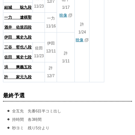
12/7
11/23
結城 聡九段
1/17
映像
一力 遼棋聖
一力
許
11/16
酒井 佑規四段
1/24
伊田 篤史九段
映像
伊田
三谷 哲也八段
佐田
12/11
許
11/23
佐田 篤史七段
1/11
洪 爽義五段
許
12/7
許 家元九段
最終予選
全互先 先番6目半コミ出し
持時間 各3時間
秒ヨミ 残り5分より