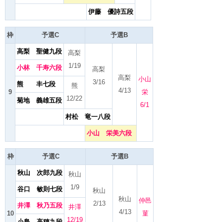
伊藤 優詩五段
枠
予選C
予選B
高梨 聖健九段
高梨
1/19
小林 千寿六段
高梨
高梨
小山
3/16
熊 丰七段
熊
4/13
9
栄
12/22
菊地 義雄五段
6/1
村松 竜一八段
小山 栄美六段
枠
予選C
予選B
秋山 次郎九段
秋山
1/9
谷口 敏則七段
秋山
秋山
仲邑
2/13
井澤 秋乃五段
井澤
4/13
10
菫
12/19
小島 高穂九段