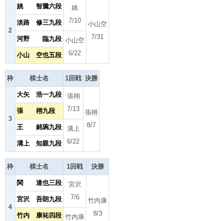
姚 智騰六段
姚
7/10
淡路 修三九段
小山空
2
7/31
河野 臨九段
小山空
6/22
小山 空也五段
枠
棋士名
1回戦
決勝
大矢 浩一九段
張栩
7/13
張 栩九段
張栩
3
8/7
王 銘琬九段
溝上
6/22
溝上 知親九段
枠
棋士名
1回戦
決勝
関 達也三段
宮沢
7/6
宮沢 吾朗九段
竹内康
4
8/3
竹内 康祐四段
竹内康