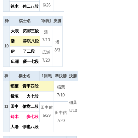
6/26
鈴木 伸二八段
枠
棋士名
1回戦
決勝
大表 拓都三段
潘
7/10
潘 善琪八段
潘
10
8/3
伊 了二段
広瀬
7/20
広瀬 優一七段
枠
棋士名
1回戦
準決勝
決勝
稲葉 貴宇四段
稲葉
7/10
横塚 力七段
稲葉
11
田中 佑樹二段
田中佑
8/10
田中佑
6/29
鈴木 歩七段
7/20
大場 惇也八段