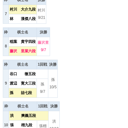
村川 大介九段
村川
7
9/21
林 漢傑八段
枠
棋士名
決勝
稲葉 貴宇四段
藤沢里
8
9/7
藤沢 里菜六段
枠
棋士名
1回戦
決勝
谷口 徹五段
孫
9
渡辺 寛大三段
孫
10/5
9/7
孫 喆七段
枠
棋士名
1回戦
決勝
洪 爽義五段
洪
10
張 栩九段
張栩