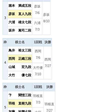
堀本 満成五段
彦坂
7/6
彦坂 直人九段
彦坂
3
8/10
六浦 雄太七段
六浦
7/3
坂井 嵩司二段
枠
棋士名
1回戦
決勝
鳥井 裕太三段
西岡
7/6
西岡 正織三段
西岡
4
7/27
山城 宏九段
大竹優
7/10
大竹 優七段
枠
棋士名
1回戦
決勝
卞 聞愷三段
羽根直
7/3
羽根 直樹九段
羽根直
5
7/27
加藤 祐輝七段