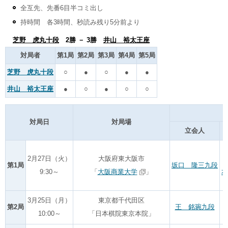
全互先、先番6目半コミ出し
持時間 各3時間、秒読み残り5分前より
芝野 虎丸十段
2勝 － 3勝
井山 裕太王座
対局者
第1局
第2局
第3局
第4局
第5局
芝野 虎丸十段
○
●
○
●
●
井山 裕太王座
●
○
●
○
○
対局日
対局場
立会人
2月27日（火）
大阪府東大阪市
第1局
坂口 隆三九段
9:30～
「
大阪商業大学
」
本
3月25日（月）
東京都千代田区
第2局
王 銘琬九段
10:00～
「日本棋院東京本院」