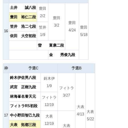
土井 誠八段
豊田
2/2
豊田 裕仁二段
豊田
豊田
3/2
笠井 浩二七段
笠井
豊田
4/24
16
1/9
5/18
依田 大空初段
曽 富康二段
金 秀俊九段
枠
予選C
予選B
鈴木伊佐男八段
鈴木伊
1/9
武宮 正樹九段
フィトラ
3/27
林海峯名誉天元
フィトラ
12/19
フィトラRS初段
大表
大表
4/13
17
中小野田智己九段
大表
5/22
12/19
大表 拓都三段
大表