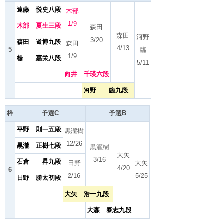
遠藤 悦史八段
木部
1/9
木部 夏生三段
森田
森田
河野
3/20
森田 道博九段
森田
4/13
5
臨
1/9
楊 嘉栄八段
5/11
向井 千瑛六段
河野 臨九段
枠
予選C
予選B
平野 則一五段
黒瀧樹
12/26
黒瀧 正樹七段
黒瀧樹
大矢
3/16
石倉 昇九段
日野
大矢
4/20
6
2/16
5/25
日野 勝太初段
大矢 浩一九段
大森 泰志九段