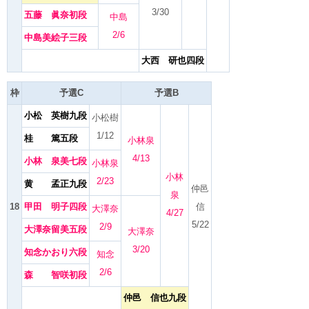
3/30
五藤 眞奈初段
中島
2/6
中島美絵子三段
大西 研也四段
枠
予選C
予選B
小松 英樹九段
小松樹
1/12
桂 篤五段
小林泉
4/13
小林 泉美七段
小林泉
小林
2/23
黄 孟正九段
仲邑
泉
18
甲田 明子四段
信
大澤奈
4/27
5/22
2/9
大澤奈留美五段
大澤奈
3/20
知念かおり六段
知念
2/6
森 智咲初段
仲邑 信也九段