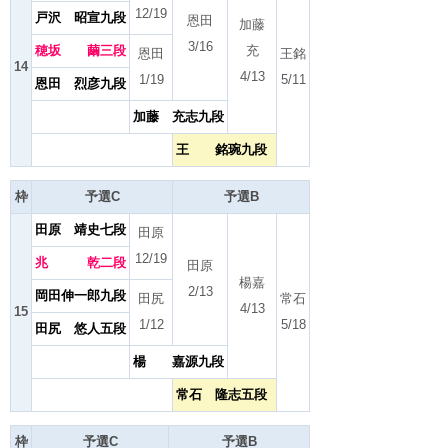
12/19
戸沢 昭宣九段
恩田
加藤
3/16
穂坂 繭三段
充
恩田
王銘
14
4/13
1/19
5/11
恩田 烈彦九段
加藤 充志九段
王 銘琬九段
枠
予選C
予選B
田原 靖史七段
田原
12/19
兆 乾二段
田原
楊嘉
2/13
岡田伸一郎九段
田尻
常石
4/13
15
1/12
5/18
田尻 悠人五段
楊 嘉源九段
常石 隆志五段
枠
予選C
予選B