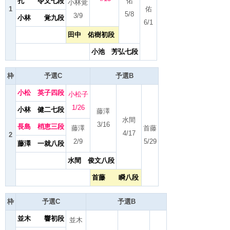
孔 令文七段
佑
小林覚
1
佑
5/8
3/9
小林 覚九段
6/1
田中 佑樹初段
小池 芳弘七段
枠
予選C
予選B
小松 英子四段
小松子
1/26
小林 健二七段
藤澤
水間
3/16
長島 梢恵三段
藤澤
首藤
4/17
2
2/9
5/29
藤澤 一就八段
水間 俊文八段
首藤 瞬八段
枠
予選C
予選B
並木 響初段
並木