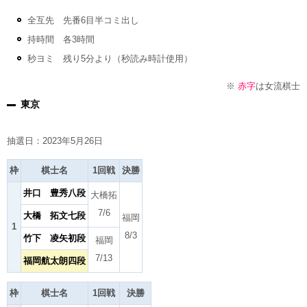
全互先 先番6目半コミ出し
持時間 各3時間
秒ヨミ 残り5分より（秒読み時計使用）
※
赤字
は女流棋士
東京
抽選日：2023年5月26日
枠
棋士名
1回戦
決勝
井口 豊秀八段
大橋拓
7/6
大橋 拓文七段
福岡
1
8/3
竹下 凌矢初段
福岡
7/13
福岡航太朗四段
枠
棋士名
1回戦
決勝