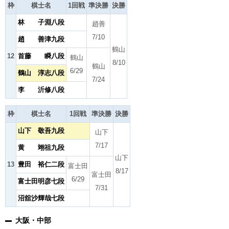
枠
棋士名
1回戦
準決勝
決勝
林 子淵八段
趙善
7/10
趙 善津九段
鶴山
12
首藤 瞬八段
鶴山
8/10
鶴山
6/29
鶴山 淳志八段
7/24
李 沂修八段
枠
棋士名
1回戦
準決勝
決勝
山下 敬吾九段
山下
7/17
黄 翊祖九段
山下
13
豊田 裕仁二段
富士田
8/17
富士田
6/29
富士田明彦七段
7/31
沼舘沙輝哉七段
大阪・中部