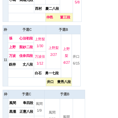
5/8
西村 慶二八段
仲邑 菫三段
枠
予選C
予選B
張 心治初段
上野梨
1/30
上野 梨紗二段
上野梨
上野
2/27
万波 佳奈四段
梨
万波佳
井口
11
4/27
1/12
6/15
釼持 丈八段
白石 勇一七段
井口 豊秀八段
枠
予選C
予選B
風間 隼四段
風間
1/9
黒瀧 正憲八段
風間
風間