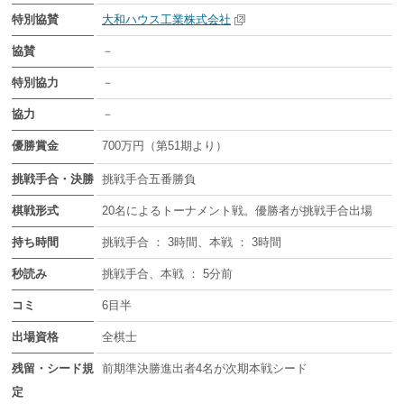
特別協賛
大和ハウス工業株式会社
協賛
－
特別協力
－
協力
－
優勝賞金
700万円（第51期より）
挑戦手合・決勝
挑戦手合五番勝負
棋戦形式
20名によるトーナメント戦。優勝者が挑戦手合出場
持ち時間
挑戦手合 ： 3時間、本戦 ： 3時間
秒読み
挑戦手合、本戦 ： 5分前
コミ
6目半
出場資格
全棋士
残留・シード規
前期準決勝進出者4名が次期本戦シード
定