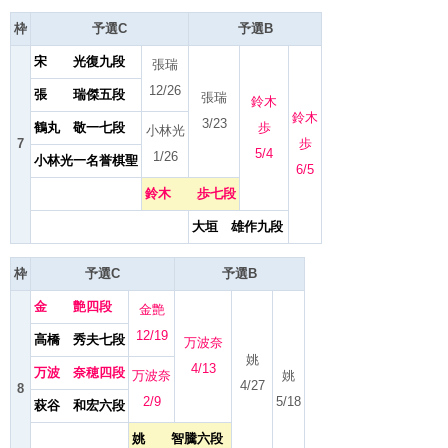
枠
予選C
予選B
宋 光復九段
張瑞
12/26
張 瑞傑五段
張瑞
鈴木
鈴木
3/23
鶴丸 敬一七段
歩
小林光
7
歩
5/4
1/26
小林光一名誉棋聖
6/5
鈴木 歩七段
大垣 雄作九段
枠
予選C
予選B
金 艶四段
金艶
12/19
高橋 秀夫七段
万波奈
姚
4/13
万波 奈穂四段
万波奈
姚
4/27
8
2/9
5/18
萩谷 和宏六段
姚 智騰六段