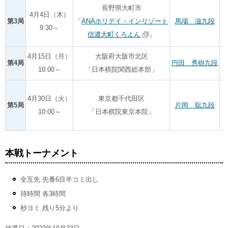
長野県大町市
4月4日（木）
第3局
「
ANAホリデイ・インリゾート
馬場 滋九段
9:30～
信濃大町くろよん
」
4月15日（月）
大阪府大阪市北区
第4局
円田 秀樹九段
10:00～
「日本棋院関西総本部」
4月30日（火）
東京都千代田区
第5局
片岡 聡九段
10:00～
「日本棋院東京本院」
本戦トーナメント
全互先 先番6目半コミ出し
持時間 各3時間
秒ヨミ 残り5分より