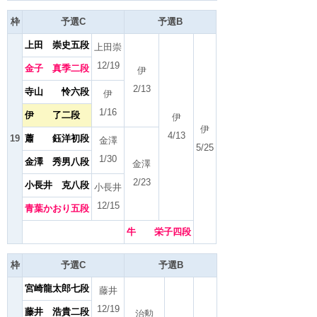
枠
予選C
予選B
上田 崇史五段
上田崇
12/19
金子 真季二段
伊
2/13
寺山 怜六段
伊
1/16
伊 了二段
伊
伊
4/13
19
蕭 鈺洋初段
金澤
5/25
1/30
金澤 秀男八段
金澤
2/23
小長井 克八段
小長井
12/15
青葉かおり五段
牛 栄子四段
枠
予選C
予選B
宮崎龍太郎七段
藤井
12/19
藤井 浩貴二段
治勲