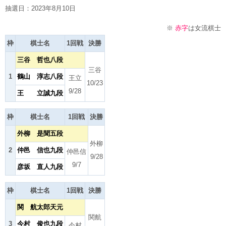
抽選日：2023年8月10日
※
赤字
は女流棋士
枠
棋士名
1回戦
決勝
三谷 哲也八段
三谷
1
鶴山 淳志八段
王立
10/23
9/28
王 立誠九段
枠
棋士名
1回戦
決勝
外柳 是聞五段
外柳
2
仲邑 信也九段
仲邑信
9/28
9/7
彦坂 直人九段
枠
棋士名
1回戦
決勝
関 航太郎天元
関航
3
今村 俊也九段
今村