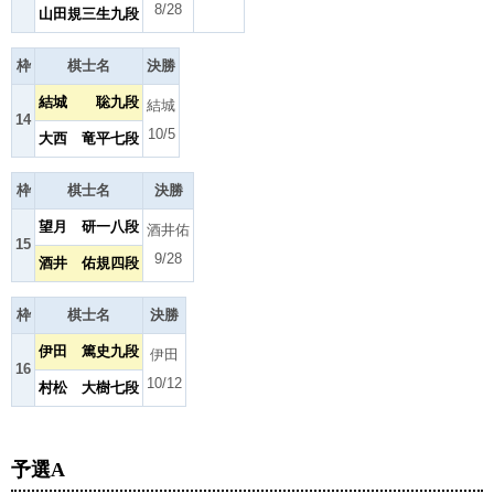
8/28
山田規三生九段
枠
棋士名
決勝
結城 聡九段
結城
14
10/5
大西 竜平七段
枠
棋士名
決勝
望月 研一八段
酒井佑
15
9/28
酒井 佑規四段
枠
棋士名
決勝
伊田 篤史九段
伊田
16
10/12
村松 大樹七段
予選A