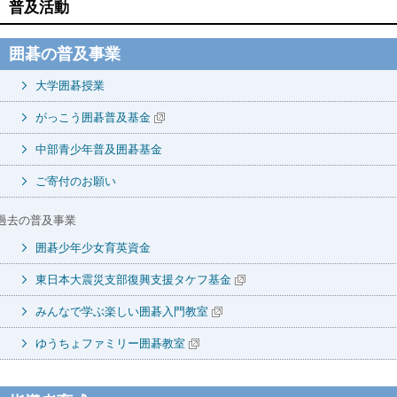
普及活動
囲碁の普及事業
大学囲碁授業
がっこう囲碁普及基金
中部青少年普及囲碁基金
ご寄付のお願い
過去の普及事業
囲碁少年少女育英資金
東日本大震災支部復興支援タケフ基金
みんなで学ぶ楽しい囲碁入門教室
ゆうちょファミリー囲碁教室