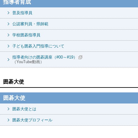
指導者育成
普及指導員
公認審判員・県師範
学校囲碁指導員
子ども囲碁入門指導について
指導者向けの囲碁講座（#00～#19）
（YouTube動画）
囲碁大使
囲碁大使
囲碁大使とは
囲碁大使プロフィール