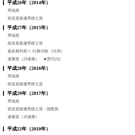
平成26年（2014年）
秀哉賞
棋道賞最優秀棋士賞
平成27年（2015年）
秀哉賞
棋道賞最優秀棋士賞
最多勝利賞☆ 41勝10敗（51局）
連勝賞（24連勝） ★歴代2位
平成28年（2016年）
秀哉賞
棋道賞最優秀棋士賞
平成29年（2017年）
秀哉賞
棋道賞最優秀棋士賞・国際賞
連勝賞（16連勝）
平成22年（2010年）