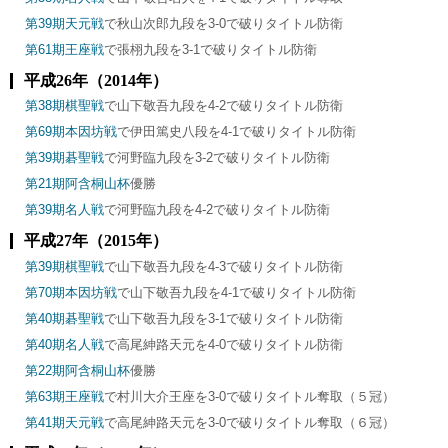
第39期天元戦
で秋山次郎九段を3-0で破りタイトル防衛
第61期王座戦
で張栩九段を3-1で破りタイトル防衛
平成26年（2014年）
第38期棋聖戦
で山下敬吾九段を4-2で破りタイトル防衛
第69期本因坊戦
で伊田篤史八段を4-1で破りタイトル防衛
第39期碁聖戦
で河野臨九段を3-2で破りタイトル防衛
第21期阿含桐山杯
優勝
第39期名人戦
で河野臨九段を4-2で破りタイトル防衛
平成27年（2015年）
第39期棋聖戦
で山下敬吾九段を4-3で破りタイトル防衛
第70期本因坊戦
で山下敬吾九段を4-1で破りタイトル防衛
第40期碁聖戦
で山下敬吾九段を3-1で破りタイトル防衛
第40期名人戦
で高尾紳路天元を4-0で破りタイトル防衛
第22期阿含桐山杯
優勝
第63期王座戦
で村川大介王座を3-0で破りタイトル奪取（５冠）
第41期天元戦
で高尾紳路天元を3-0で破りタイトル奪取（６冠）