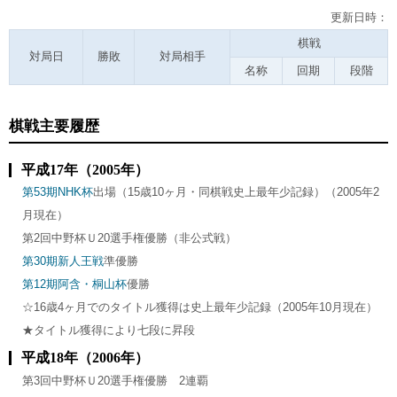
更新日時：
棋戦
対局日
勝敗
対局相手
名称
回期
段階
棋戦主要履歴
平成17年（2005年）
第53期NHK杯
出場（15歳10ヶ月・同棋戦史上最年少記録）（2005年2
月現在）
第2回中野杯Ｕ20選手権優勝（非公式戦）
第30期新人王戦
準優勝
第12期阿含・桐山杯
優勝
☆16歳4ヶ月でのタイトル獲得は史上最年少記録（2005年10月現在）
★タイトル獲得により七段に昇段
平成18年（2006年）
第3回中野杯Ｕ20選手権優勝 2連覇