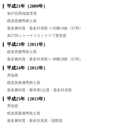
平成21年（2009年）
第47回秀哉賞受賞
棋道賞優秀棋士賞
最多勝利賞・最多対局賞 ☆43勝14敗（57局）
第27回ジャーナリストクラブ賞受賞
平成23年（2011年）
棋道賞優秀棋士賞
最多勝利賞・最多対局賞☆ 48勝19敗（67局）
平成24年（2012年）
秀哉賞
棋道賞最優秀棋士賞
最多勝利賞・勝率第1位賞・最多対局賞
平成25年（2013年）
秀哉賞
棋道賞最優秀棋士賞
最多勝利賞・最多対局賞・国際賞