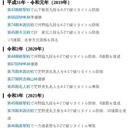
平成31年・令和元年（2019年）
第43期棋聖戦
で山下敬吾九段を4-3で破りタイトル防衛
第66回NHK杯
準優勝
第74期本因坊戦
で河野臨九段を4-2で破りタイトル防衛
第45期天元戦
で許 家元八段を3-2で破りタイトル防衛
☆5連覇、名誉天元資格を得る
令和2年（2020年）
第44期棋聖戦
で河野臨九段を4-2で破りタイトル防衛、8連覇を達成
第67回NHK杯
優勝
第75期本因坊戦
で芝野虎丸名人を4-1で破りタイトル防衛
第27期阿含桐山杯
優勝
第45期名人戦
で芝野虎丸名人を4-1で破りタイトル奪取
令和3年（2021年）
第45期棋聖戦
で河野臨九段を4-1で破りタイトル防衛、9連覇を達成
第76期本因坊戦
で芝野虎丸王座を4-3で破りタイトル防衛、10連覇を達
成
第46期碁聖戦
で一力遼碁聖を3-2で破りタイトル奪取