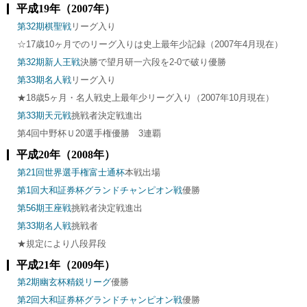
平成19年（2007年）
第32期棋聖戦
リーグ入り
☆17歳10ヶ月でのリーグ入りは史上最年少記録（2007年4月現在）
第32期新人王戦
決勝で望月研一六段を2-0で破り優勝
第33期名人戦
リーグ入り
★18歳5ヶ月・名人戦史上最年少リーグ入り（2007年10月現在）
第33期天元戦
挑戦者決定戦進出
第4回中野杯Ｕ20選手権優勝 3連覇
平成20年（2008年）
第21回世界選手権富士通杯
本戦出場
第1回大和証券杯グランドチャンピオン戦
優勝
第56期王座戦
挑戦者決定戦進出
第33期名人戦
挑戦者
★規定により八段昇段
平成21年（2009年）
第2期幽玄杯精鋭リーグ
優勝
第2回大和証券杯グランドチャンピオン戦
優勝