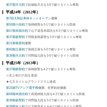
第37期天元戦
で結城聡天元を3-0で破りタイトル奪取
平成24年（2012年）
第7回大和証券杯ネットオープン
優勝
第50期十段戦
で張栩棋聖を3-1で破りタイトル防衛
第67期本因坊戦
で山下道吾本因坊を4-3で破りタイトル奪取
第37期碁聖戦
で羽根直樹碁聖を3-0で破りタイトル奪取
第21期竜星戦
優勝
第60期王座戦
で張栩王座を3-0で破りタイトル奪取
第38期天元戦
で河野臨九段を3-0で破りタイトル防衛
平成25年（2013年）
第37期棋聖戦
で張栩棋聖を4-2で破りタイトル奪取
☆史上初の六冠を達成
★七大タイトルグランドスラム達成
第25期TVアジア選手権
優勝。世界戦初優勝。
第68期本因坊戦
で高尾紳路九段を4-3で破りタイトル防衛
第38期碁聖戦
で河野臨九段を3-2で破りタイトル防衛
第38期名人戦
で山下敬吾名人を4-1で破りタイトル奪取