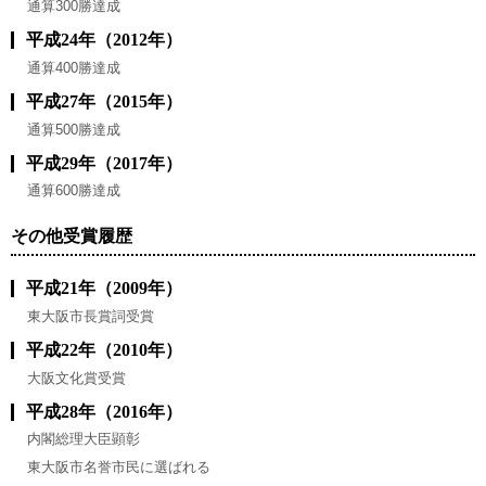
通算300勝達成
平成24年（2012年）
通算400勝達成
平成27年（2015年）
通算500勝達成
平成29年（2017年）
通算600勝達成
その他受賞履歴
平成21年（2009年）
東大阪市長賞詞受賞
平成22年（2010年）
大阪文化賞受賞
平成28年（2016年）
内閣総理大臣顕彰
東大阪市名誉市民に選ばれる