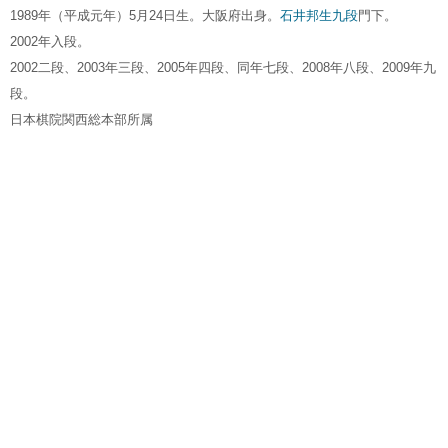
1989年（平成元年）5月24日生。大阪府出身。
石井邦生九段
門下。
2002年入段。
2002二段、2003年三段、2005年四段、同年七段、2008年八段、2009年九
段。
日本棋院関西総本部所属