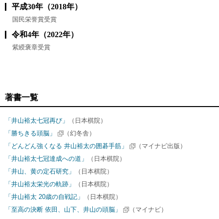
平成30年（2018年）
国民栄誉賞受賞
令和4年（2022年）
紫綬褒章受賞
著書一覧
「井山裕太七冠再び」
（日本棋院）
「勝ちきる頭脳」
（幻冬舎）
「どんどん強くなる 井山裕太の囲碁手筋」
（マイナビ出版）
「井山裕太七冠達成への道」
（日本棋院）
「井山、黄の定石研究」
（日本棋院）
「井山裕太栄光の軌跡」
（日本棋院）
「井山裕太 20歳の自戦記」
（日本棋院）
「至高の決断 依田、山下、井山の頭脳」
（マイナビ）