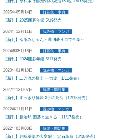
【新刊】令和版 初段合格の死活150題（9/16発売）
2025年05月14日
打碁集・事典
【新刊】2025囲碁年鑑 5/19発売
2024年12月11日
読み物・マンガ
【新刊】ゆるみちゃん～週刊碁４コマ全集～
2024年05月16日
打碁集・事典
【新刊】2024囲碁年鑑 5/17発売
2023年01月18日
読み物・マンガ
【新刊】二刀流の棋士 一力遼（1/11発売）
2022年12月07日
解説・問題集
【新刊】すっきり解決 3手の死活（12/15発売）
2022年11月11日
読み物・マンガ
【新刊】趙治勲 囲碁と生きる（11/17発売）
2022年03月03日
解説・問題集
【新刊】判断基準の大変貌！ 定石革命（3/18発売）