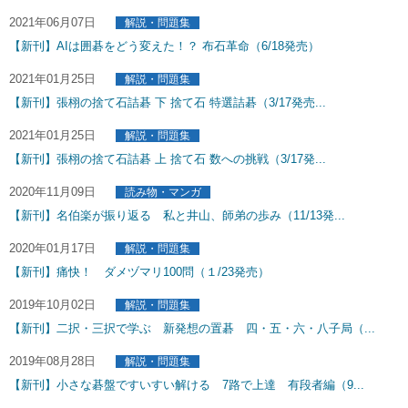
2021年06月07日
解説・問題集
【新刊】AIは囲碁をどう変えた！？ 布石革命（6/18発売）
2021年01月25日
解説・問題集
【新刊】張栩の捨て石詰碁 下 捨て石 特選詰碁（3/17発売...
2021年01月25日
解説・問題集
【新刊】張栩の捨て石詰碁 上 捨て石 数への挑戦（3/17発...
2020年11月09日
読み物・マンガ
【新刊】名伯楽が振り返る 私と井山、師弟の歩み（11/13発...
2020年01月17日
解説・問題集
【新刊】痛快！ ダメヅマリ100問（１/23発売）
2019年10月02日
解説・問題集
【新刊】二択・三択で学ぶ 新発想の置碁 四・五・六・八子局（...
2019年08月28日
解説・問題集
【新刊】小さな碁盤ですいすい解ける 7路で上達 有段者編（9...