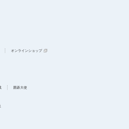
オンラインショップ
成
囲碁大使
及