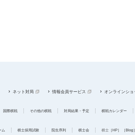
ネット対局
情報会員サービス
オンラインショ
国際棋戦
その他の棋戦
対局結果・予定
棋戦カレンダー
ーム
棋士採用試験
院生序列
棋士会
棋士
［HP］
［Blog