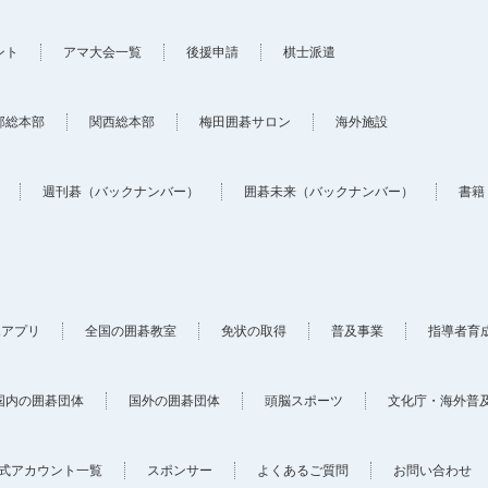
ント
アマ大会一覧
後援申請
棋士派遣
部総本部
関西総本部
梅田囲碁サロン
海外施設
週刊碁（バックナンバー）
囲碁未来（バックナンバー）
書籍
ホアプリ
全国の囲碁教室
免状の取得
普及事業
指導者育
国内の囲碁団体
国外の囲碁団体
頭脳スポーツ
文化庁・海外普
式アカウント一覧
スポンサー
よくあるご質問
お問い合わせ