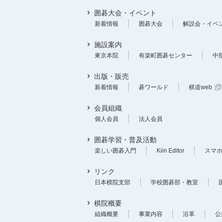
囲碁大会・イベント
新着情報
囲碁大会
解説会・イベ
施設案内
東京本院
有楽町囲碁センター
中
出版・販売
新着情報
碁ワールド
棋道web
会員組織
個人会員
法人会員
囲碁学習・普及活動
楽しい囲碁入門
Kiin Editor
スマ
リンク
日本棋院支部
学校囲碁部・教室
棋院概要
組織概要
事業内容
沿革
公