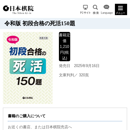
令和版 初段合格の死活150題
書籍
定
価
1,210
円(税
込)
発売日
2025年9月16日
文庫判判／ 320頁
書籍のご購入について
お近くの書店、または日本棋院売店へ