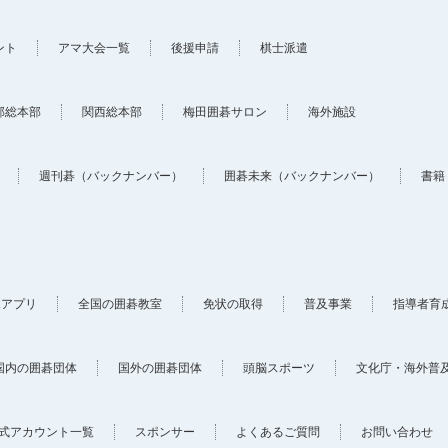
ント
アマ大会一覧
後援申請
棋士派遣
部総本部
関西総本部
梅田囲碁サロン
海外施設
週刊碁（バックナンバー）
囲碁未来（バックナンバー）
書籍
ホアプリ
全国の囲碁教室
免状の取得
普及事業
指導者育
国内の囲碁団体
国外の囲碁団体
頭脳スポーツ
文化庁・海外普
式アカウント一覧
スポンサー
よくあるご質問
お問い合わせ