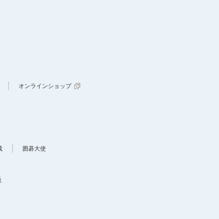
オンラインショップ
成
囲碁大使
及