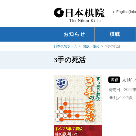
English(Inf
お知らせ
棋戦
日本棋院ホーム
出版・販売
3手の死活
3手の死活
定価1,
書籍
発売日
2022
B6判／ 224頁