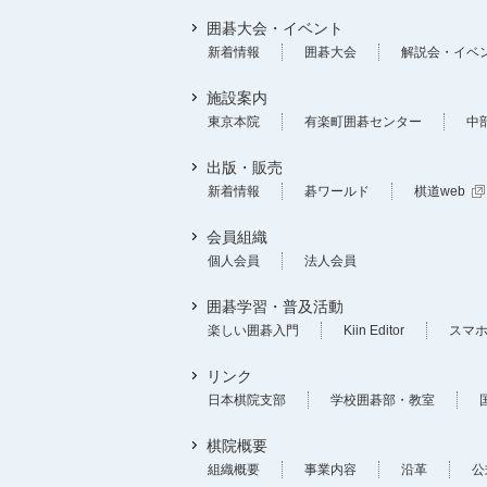
囲碁大会・イベント
新着情報
囲碁大会
解説会・イベ
施設案内
東京本院
有楽町囲碁センター
中
出版・販売
新着情報
碁ワールド
棋道web
会員組織
個人会員
法人会員
囲碁学習・普及活動
楽しい囲碁入門
Kiin Editor
スマ
リンク
日本棋院支部
学校囲碁部・教室
棋院概要
組織概要
事業内容
沿革
公