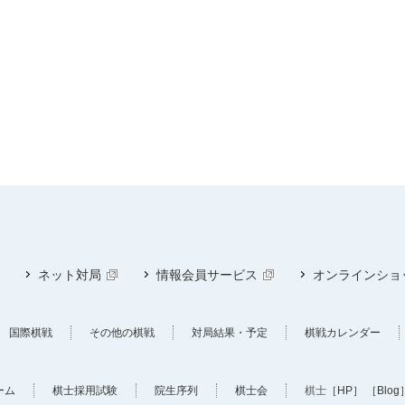
ネット対局
情報会員サービス
オンラインショ
国際棋戦
その他の棋戦
対局結果・予定
棋戦カレンダー
ーム
棋士採用試験
院生序列
棋士会
棋士
［HP］
［Blog