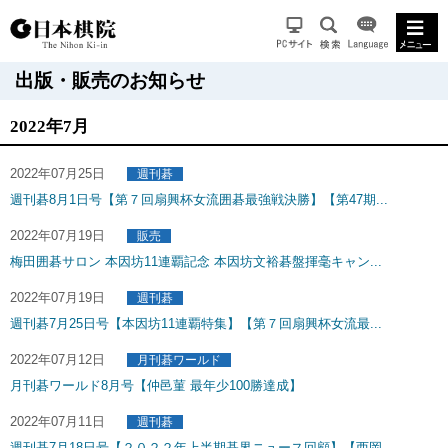
出版・販売のお知らせ
2022年7月
2022年07月25日
週刊碁
週刊碁8月1日号【第７回扇興杯女流囲碁最強戦決勝】【第47期...
2022年07月19日
販売
梅田囲碁サロン 本因坊11連覇記念 本因坊文裕碁盤揮毫キャン...
2022年07月19日
週刊碁
週刊碁7月25日号【本因坊11連覇特集】【第７回扇興杯女流最...
2022年07月12日
月刊碁ワールド
月刊碁ワールド8月号【仲邑菫 最年少100勝達成】
2022年07月11日
週刊碁
週刊碁7月18日号【２０２２年上半期碁界ニュース回顧】【西岡...