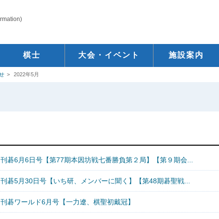
ormation)
棋士
大会・イベント
施設案内
せ
2022年5月
刊碁6月6日号【第77期本因坊戦七番勝負第２局】【第９期会...
刊碁5月30日号【いち研、メンバーに聞く】【第48期碁聖戦...
月刊碁ワールド6月号【一力遼、棋聖初戴冠】