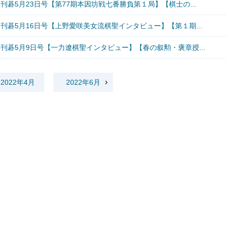
刊碁5月23日号【第77期本因坊戦七番勝負第１局】【棋士の...
刊碁5月16日号【上野愛咲美女流棋聖インタビュー】【第１期...
刊碁5月9日号【一力遼棋聖インタビュー】【春の叙勲・褒章授...
2022年4月
2022年6月