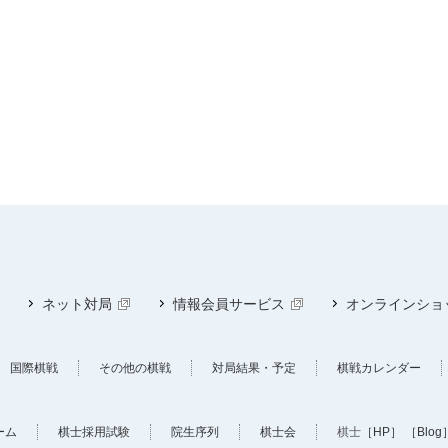
ネット対局
情報会員サービス
オンラインショ
国際棋戦
その他の棋戦
対局結果・予定
棋戦カレンダー
ーム
棋士採用試験
院生序列
棋士会
棋士
［HP］
［Blog