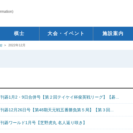
ormation)
棋士
大会・イベント
施設案内
せ
2022年12月
刊碁1月2・9日合併号【第２回テイケイ杯俊英戦リーグ】【碁...
刊碁12月26日号【第48期天元戦五番勝負第５局】【第３回...
月刊碁ワールド1月号【芝野虎丸 名人返り咲き】