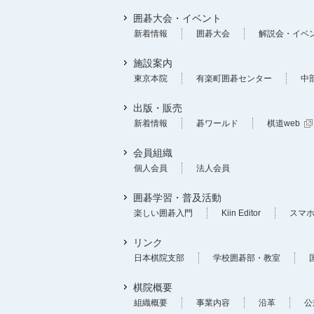
囲碁大会・イベント
新着情報
囲碁大会
解説会・イベ
施設案内
東京本院
有楽町囲碁センター
中
出版・販売
新着情報
碁ワールド
棋道web
会員組織
個人会員
法人会員
囲碁学習・普及活動
楽しい囲碁入門
Kiin Editor
スマ
リンク
日本棋院支部
学校囲碁部・教室
棋院概要
組織概要
事業内容
沿革
公