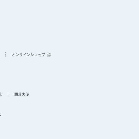
オンラインショップ
成
囲碁大使
及