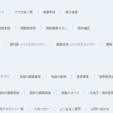
ント
アマ大会一覧
後援申請
棋士派遣
部総本部
関西総本部
梅田囲碁サロン
海外施設
週刊碁（バックナンバー）
囲碁未来（バックナンバー）
書籍
ホアプリ
全国の囲碁教室
免状の取得
普及事業
指導者育
国内の囲碁団体
国外の囲碁団体
頭脳スポーツ
文化庁・海外普
式アカウント一覧
スポンサー
よくあるご質問
お問い合わせ