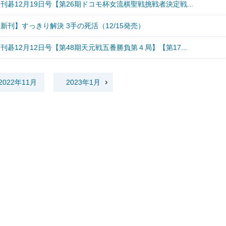
刊碁12月19日号【第26期ドコモ杯女流棋聖戦挑戦者決定戦...
新刊】すっきり解決 3手の死活（12/15発売）
刊碁12月12日号【第48期天元戦五番勝負第４局】【第17...
2022年11月
2023年1月