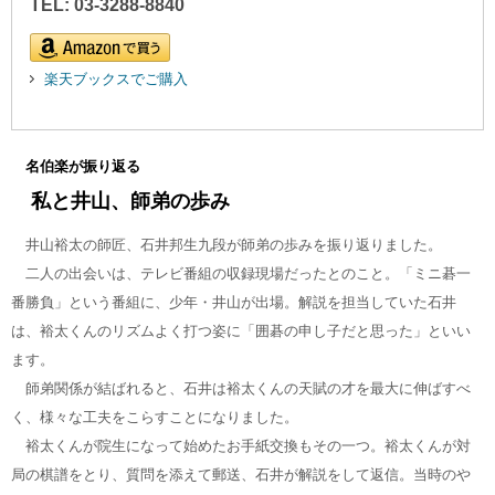
TEL: 03-3288-8840
楽天ブックスでご購入
名伯楽が振り返る
私と井山、師弟の歩み
井山裕太の師匠、石井邦生九段が師弟の歩みを振り返りました。
二人の出会いは、テレビ番組の収録現場だったとのこと。「ミニ碁一
番勝負」という番組に、少年・井山が出場。解説を担当していた石井
は、裕太くんのリズムよく打つ姿に「囲碁の申し子だと思った」といい
ます。
師弟関係が結ばれると、石井は裕太くんの天賦の才を最大に伸ばすべ
く、様々な工夫をこらすことになりました。
裕太くんが院生になって始めたお手紙交換もその一つ。裕太くんが対
局の棋譜をとり、質問を添えて郵送、石井が解説をして返信。当時のや