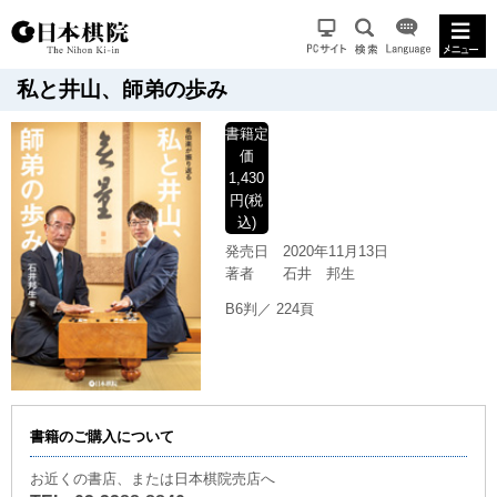
私と井山、師弟の歩み
書籍
定
価
1,430
円(税
込)
発売日
2020年11月13日
著者
石井 邦生
B6判／ 224頁
書籍のご購入について
お近くの書店、または日本棋院売店へ