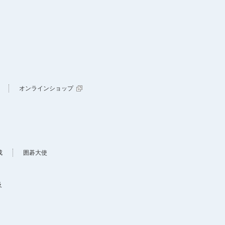
オンラインショップ
成
囲碁大使
及