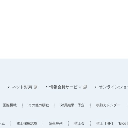
ネット対局
情報会員サービス
オンラインショ
国際棋戦
その他の棋戦
対局結果・予定
棋戦カレンダー
ーム
棋士採用試験
院生序列
棋士会
棋士
［HP］
［Blog