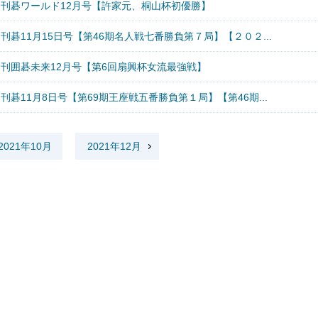
月刊碁ワールド12月号【許家元、桐山杯初優勝】
刊碁11月15日号【第46期名人戦七番勝負第７局】【２０２...
月刊囲碁未来12月号【第6回扇興杯女流最強戦】
刊碁11月8日号【第69期王座戦五番勝負第１局】【第46期...
2021年10月
2021年12月