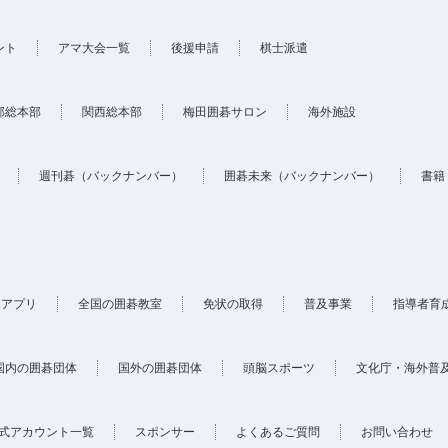
ント
アマ大会一覧
後援申請
棋士派遣
部総本部
関西総本部
梅田囲碁サロン
海外施設
週刊碁（バックナンバー）
囲碁未来（バックナンバー）
書籍
ホアプリ
全国の囲碁教室
免状の取得
普及事業
指導者育
国内の囲碁団体
国外の囲碁団体
頭脳スポーツ
文化庁・海外普
式アカウント一覧
スポンサー
よくあるご質問
お問い合わせ