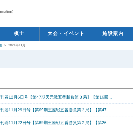
ormation)
棋士
大会・イベント
施設案内
せ
2021年11月
刊碁12月6日号【第47期天元戦五番勝負第３局】【第16回...
刊碁11月29日号【第69期王座戦五番勝負第３局】【第47...
刊碁11月22日号【第69期王座戦五番勝負第２局】【第26...