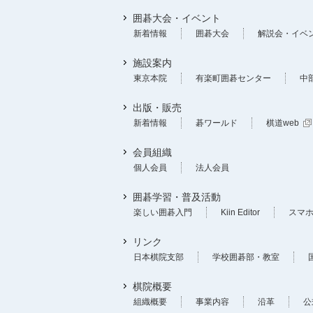
囲碁大会・イベント
新着情報
囲碁大会
解説会・イベ
施設案内
東京本院
有楽町囲碁センター
中
出版・販売
新着情報
碁ワールド
棋道web
会員組織
個人会員
法人会員
囲碁学習・普及活動
楽しい囲碁入門
Kiin Editor
スマ
リンク
日本棋院支部
学校囲碁部・教室
棋院概要
組織概要
事業内容
沿革
公