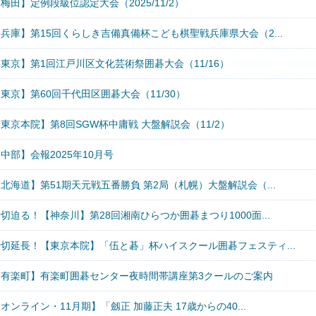
梅田】定例段級位認定大会（2025/11/2）
兵庫】第15回くらしき吉備真備杯こども棋聖戦兵庫県大会（2...
東京】第1回江戸川区文化芸術祭囲碁大会（11/16）
東京】第60回千代田区囲碁大会（11/30）
東京本院】第8回SGW杯中庸戦 大盤解説会（11/2）
中部】会報2025年10月号
北海道】第51期天元戦五番勝負 第2局（札幌）大盤解説会（...
切迫る！【神奈川】第28回湘南ひらつか囲碁まつり1000面...
締切延長！【東京本院】「伍と碁」杯ハイスクール囲碁フェスティ...
【有楽町】有楽町囲碁センター夜時間帯講座第3クールのご案内
オンライン・11月期】「劔正 加藤正夫 17歳からの40...