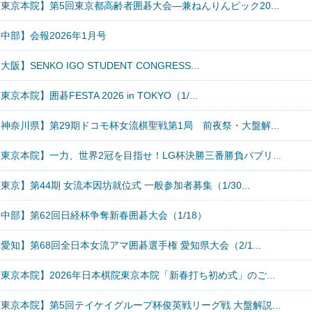
東京本院】第5回東京都高齢者囲碁大会―兼ねんりんピック20...
中部】会報2026年1月号
大阪】SENKO IGO STUDENT CONGRESS...
東京本院】囲碁FESTA 2026 in TOKYO（1/...
神奈川県】第29期ドコモ杯女流棋聖戦第1局 前夜祭・大盤解...
東京本院】一力、世界2冠を目指せ！LG杯決勝三番勝負パブリ...
東京】第44期 女流本因坊就位式 一般参加者募集（1/30...
中部】第62回日経杯争奪新春囲碁大会（1/18）
愛知】第68回全日本女流アマ囲碁選手権 愛知県大会（2/1...
東京本院】2026年日本棋院東京本院「新春打ち初め式」のご...
東京本院】第5回テイケイグループ杯俊英戦リーグ戦 大盤解説...