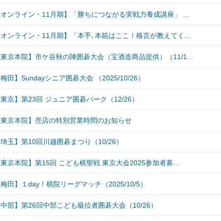
オンライン・11月期】「勝ちにつながる実戦力養成講座」 ...
オンライン・11月期】「本手､本筋はここ！格言が教えてく...
東京本院】市ケ谷秋の陣囲碁大会（宝酒造商品提供）（11/1...
梅田】Sundayシニア囲碁大会 （2025/10/26）
東京】第23回 ジュニア囲碁パーク（12/26）
【東京本院】売店の特別営業時間のお知らせ
埼玉】第10回川越囲碁まつり（10/26）
東京本院】第15回 こども棋聖戦 東京大会2025参加者募...
梅田】１day！棋院リーグマッチ（2025/10/5）
中部】第26回中部こども級位者囲碁大会（10/26）