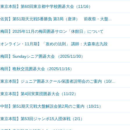
東京本院】第60回東京都中学校囲碁大会（11/16）
佐賀】第51期天元戦5番勝負 第3局（唐津） 前夜祭・大盤...
梅田】2025年11月の梅田囲碁サロン「休館日」について
【オンライン・11月期】「攻めの法則」 講師：大森泰志九段
梅田】Sundayシニア囲碁大会 （2025/11/30）
梅田】晩秋交流囲碁大会（2025/11/16）
東京本院】ジュニア囲碁スクール保護者説明会のご案内（10/...
東京本院】第4回実業団囲碁大会（11/22）
中部】第51期天元戦大盤解説会第2局のご案内（10/21）
東京本院】第53回ジャンボ15人団体戦（2/1）