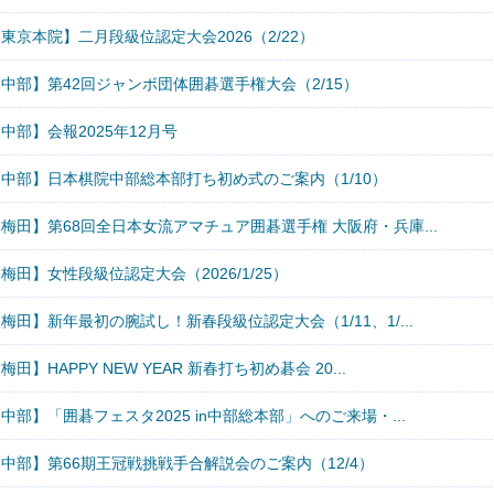
東京本院】二月段級位認定大会2026（2/22）
中部】第42回ジャンボ団体囲碁選手権大会（2/15）
中部】会報2025年12月号
【中部】日本棋院中部総本部打ち初め式のご案内（1/10）
梅田】第68回全日本女流アマチュア囲碁選手権 大阪府・兵庫...
梅田】女性段級位認定大会（2026/1/25）
梅田】新年最初の腕試し！新春段級位認定大会（1/11、1/...
梅田】HAPPY NEW YEAR 新春打ち初め碁会 20...
中部】「囲碁フェスタ2025 in中部総本部」へのご来場・...
中部】第66期王冠戦挑戦手合解説会のご案内（12/4）