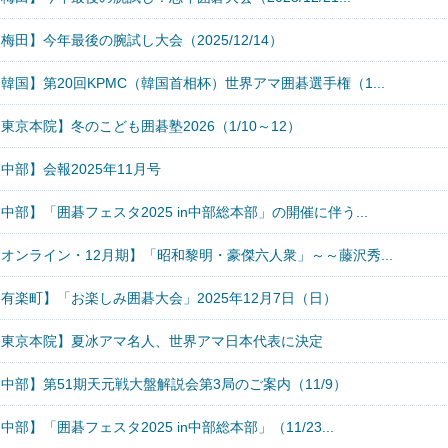
梅田】今年最後の腕試し大会（2025/12/14）
韓国】第20回KPMC（韓国首相杯）世界アマ囲碁選手権（1...
東京本院】冬のこども囲碁塾2026（1/10～12）
中部】会報2025年11月号
中部】「囲碁フェスタ2025 in中部総本部」の開催に伴う...
オンライン・12月期】「昭和黎明・豪傑六人衆」～～藤沢秀...
有楽町】「お楽しみ囲碁大会」2025年12月7日（日）
【東京本院】夏冰アマ名人、世界アマ日本代表に決定
中部】第51期天元戦大盤解説会第3局のご案内（11/9）
中部】「囲碁フェスタ2025 in中部総本部」（11/23...