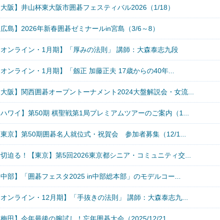
大阪】井山杯東大阪市囲碁フェスティバル2026（1/18）
広島】2026年新春囲碁ゼミナールin宮島（3/6～8）
【オンライン・1月期】「厚みの法則」 講師：大森泰志九段
オンライン・1月期】「劔正 加藤正夫 17歳からの40年...
大阪】関西囲碁オープントーナメント2024大盤解説会・女流...
ハワイ】第50期 棋聖戦第1局プレミアムツアーのご案内（1...
東京】第50期囲碁名人就位式・祝賀会 参加者募集（12/1...
切迫る！【東京】第5回2026東京都シニア・コミュニティ交...
中部】「囲碁フェスタ2025 in中部総本部」のモデルコー...
オンライン・12月期】「手抜きの法則」 講師：大森泰志九...
梅田】今年最後の腕試し！忘年囲碁大会（2025/12/21...