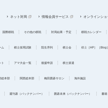
ネット対局
情報会員サービス
オンラインショ
国際棋戦
その他の棋戦
対局結果・予定
棋戦カレンダー
ーム
棋士採用試験
院生序列
棋士会
棋士
［HP］
［Blog
ント
アマ大会一覧
後援申請
棋士派遣
部総本部
関西総本部
梅田囲碁サロン
海外施設
週刊碁（バックナンバー）
囲碁未来（バックナンバー）
書籍