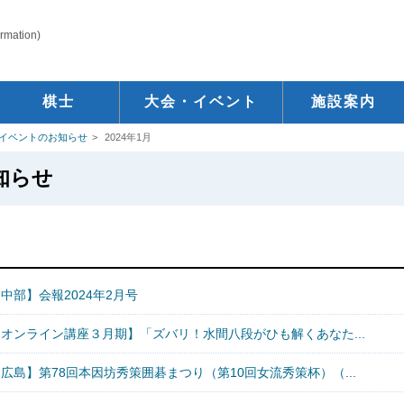
ormation)
棋士
大会・イベント
施設案内
イベントのお知らせ
2024年1月
知らせ
中部】会報2024年2月号
【オンライン講座３月期】「ズバリ！水間八段がひも解くあなた...
広島】第78回本因坊秀策囲碁まつり（第10回女流秀策杯）（...