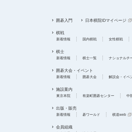
囲碁入門
日本棋院IDマイページ
棋戦
新着情報
国内棋戦
女性棋戦
棋士
新着情報
棋士一覧
ナショナルチ
囲碁大会・イベント
新着情報
囲碁大会
解説会・イベ
施設案内
東京本院
有楽町囲碁センター
中
出版・販売
新着情報
碁ワールド
棋道web
会員組織