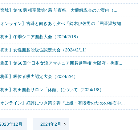
宮城】第48期 棋聖戦第4局 前夜祭、大盤解説会のご案内（...
【オンライン】古碁と向きあう夕べ『鈴木伊佐男の「囲碁温故知...
梅田】冬季シニア囲碁大会（2024/2/18）
梅田】女性囲碁段級位認定大会（2024/2/11）
梅田】第66回全日本女流アマチュア囲碁選手権 大阪府・兵庫...
梅田】級位者棋力認定大会（2024/2/4）
梅田】梅田囲碁サロン「休館」について（2024/1/8）
【オンライン】好評につき第２弾『上級・有段者のための布石中...
2023年12月
2024年2月