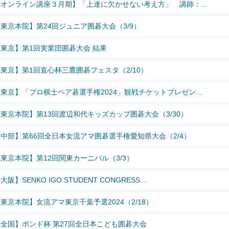
【オンライン講座３月期】「上達に欠かせない考え方」 講師：...
東京本院】第24回ジュニア囲碁大会（3/9）
【東京】第1回実業団囲碁大会 結果
東京】第1回直心杯三鷹囲碁フェスタ（2/10）
東京】「プロ棋士ペア碁選手権2024」観戦チケットプレゼン...
東京本院】第13回渡辺和代キッズカップ囲碁大会（3/30）
【中部】第66回全日本女流アマ囲碁選手権愛知県大会（2/4）
東京本院】第12回関東カーニバル（3/3）
大阪】SENKO IGO STUDENT CONGRESS...
東京本院】女流アマ東京千葉予選2024（2/18）
【全国】ボンド杯 第27回全日本こども囲碁大会