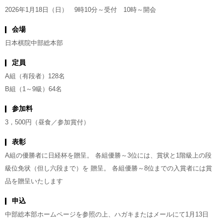
2026年1月18日（日） 9時10分～受付 10時～開会
会場
日本棋院中部総本部
定員
A組（有段者）128名
B組（1～9級）64名
参加料
3，500円（昼食／参加賞付）
表彰
A組の優勝者に日経杯を贈呈。 各組優勝～3位には、賞状と1階級上の段
級位免状（但し六段まで）を 贈呈。 各組優勝～8位までの入賞者には賞
品を贈呈いたします
申込
中部総本部ホームページを参照の上、ハガキまたはメールにて1月13日