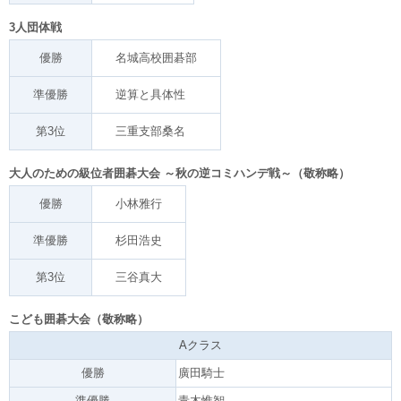
3人団体戦
優勝
名城高校囲碁部
準優勝
逆算と具体性
第3位
三重支部桑名
大人のための級位者囲碁大会 ～秋の逆コミハンデ戦～（敬称略）
優勝
小林雅行
準優勝
杉田浩史
第3位
三谷真大
こども囲碁大会（敬称略）
Aクラス
優勝
廣田騎士
準優勝
青木惟智