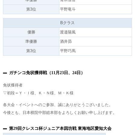
第3位
平野竜斗
Bクラス
優勝
渡邉陽風
準優勝
酒井昴
第3位
平野巧馬
ガチンコ免状獲得戦（11月23日、24日）
免状獲得者
▽初段＝Ｙ・Ｉ様、Ｋ・Ｎ様、Ｍ・Ｋ様
各大会・イベントへのご参加、誠にありがとうございました。
今後とも、日本棋院中部総本部をよろしくお願い申し上げます。
第29回クレスコ杯ジュニア本因坊戦 東海地区愛知大会