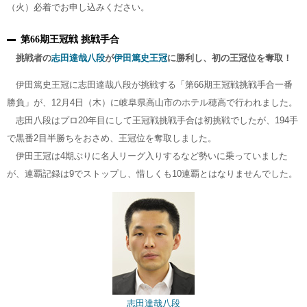
（火）必着でお申し込みください。
第66期王冠戦 挑戦手合
挑戦者の
志田達哉八段
が
伊田篤史王冠
に勝利し、初の王冠位を奪取！
伊田篤史王冠に志田達哉八段が挑戦する「第66期王冠戦挑戦手合一番
勝負」が、12月4日（木）に岐阜県高山市のホテル穂高で行われました。
志田八段はプロ20年目にして王冠戦挑戦手合は初挑戦でしたが、194手
で黒番2目半勝ちをおさめ、王冠位を奪取しました。
伊田王冠は4期ぶりに名人リーグ入りするなど勢いに乗っていました
が、連覇記録は9でストップし、惜しくも10連覇とはなりませんでした。
志田達哉八段