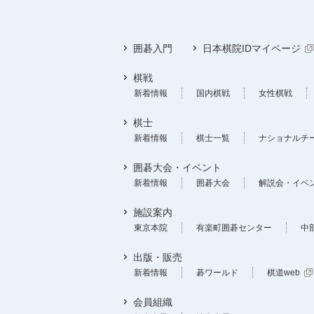
囲碁入門
日本棋院IDマイページ
棋戦
新着情報
国内棋戦
女性棋戦
棋士
新着情報
棋士一覧
ナショナルチ
囲碁大会・イベント
新着情報
囲碁大会
解説会・イベ
施設案内
東京本院
有楽町囲碁センター
中
出版・販売
新着情報
碁ワールド
棋道web
会員組織