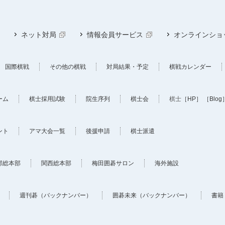
ネット対局
情報会員サービス
オンラインショ
国際棋戦
その他の棋戦
対局結果・予定
棋戦カレンダー
ーム
棋士採用試験
院生序列
棋士会
棋士
［HP］
［Blog
ント
アマ大会一覧
後援申請
棋士派遣
部総本部
関西総本部
梅田囲碁サロン
海外施設
週刊碁（バックナンバー）
囲碁未来（バックナンバー）
書籍