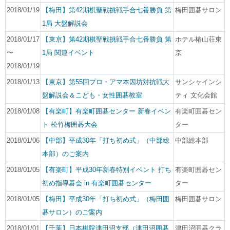
2018/01/19
【梅田】第42期棋聖戦挑戦手合七番勝負 第
梅田囲碁サロン
1局 大盤解説会
2018/01/17
【東京】第42期棋聖戦挑戦手合七番勝負 第
ホテル椿山荘東
〜
1局 関連イベント
京
2018/01/19
2018/01/13
【東京】第55回プロ・アマ本因坊対抗戦大
サンシャインシ
盤解説会＆こども・女性囲碁教室
ティ 文化会館
2018/01/08
【有楽町】有楽町囲碁センター 新春イベン
有楽町囲碁セン
ト 松竹梅囲碁大会
ター
2018/01/06
【中部】平成30年「打ち初め式」（中部総
中部総本部
本部）のご案内
2018/01/05
【有楽町】平成30年新春特別イベント 打ち
有楽町囲碁セン
初め指導碁会 in 有楽町囲碁センター
ター
2018/01/05
【梅田】平成30年「打ち初め式」（梅田囲
梅田囲碁サロン
碁サロン）のご案内
2018/01/01
【千葉】日本棋院津田沼支部（津田沼囲碁
津田沼囲碁クラ