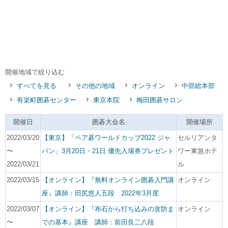
開催地域で絞り込む
すべてを見る
その他の地域
オンライン
中部総本部
有楽町囲碁センター
東京本院
梅田囲碁サロン
開催日
囲碁大会名
開催場所
2022/03/20
【東京】「ペア碁ワールドカップ2022 ジャ
セルリアンタ
〜
パン」3月20日・21日 優先入場券プレゼント
ワー東急ホテ
2022/03/21
ル
2022/03/15
【オンライン】『無料オンライン囲碁入門講
オンライン
座』講師：田尻悠人五段 2022年3月度
2022/03/07
【オンライン】『布石から打ち込みの攻防ま
オンライン
〜
での基本』講座 講師：前田良二八段