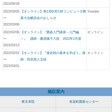
2022/04/18
2022/03/05
【オンライン】第13回UEC杯コンピュータ囲
Youtube
〜
碁大会解説会のおしらせ
2022/03/06
2022/02/06
【オンライン】『囲碁入門講座～入門編
オンライン
〜
～』 講師：桑原陽子六段 2022年2月度
2022/03/13
2022/02/01
【オンライン】『接近戦の基本を学ぼう』講
オンライン
〜
師：田尻悠人五段
2022/03/01
施設案内
東京本院
有楽町囲碁センター