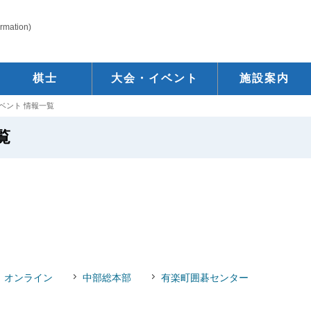
ormation)
棋士
大会・イベント
施設案内
ベント 情報一覧
覧
オンライン
中部総本部
有楽町囲碁センター