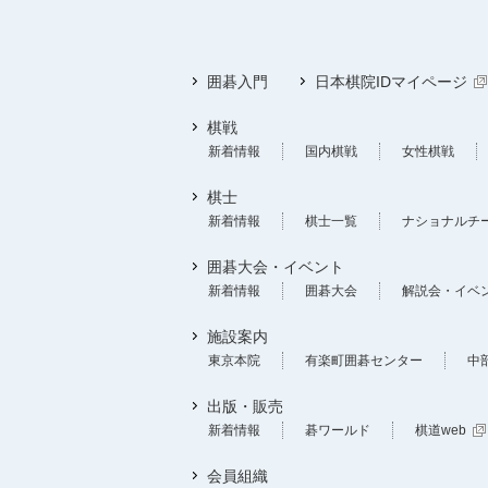
囲碁入門
日本棋院IDマイページ
棋戦
新着情報
国内棋戦
女性棋戦
棋士
新着情報
棋士一覧
ナショナルチ
囲碁大会・イベント
新着情報
囲碁大会
解説会・イベ
施設案内
東京本院
有楽町囲碁センター
中
出版・販売
新着情報
碁ワールド
棋道web
会員組織