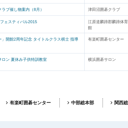
クラブ催し物案内（8月）
津田沼囲碁クラブ
フェスティバル2015
江原道麟蹄郡麟蹄体育
館
」開館2周年記念 タイトルクラス棋士 指導
有楽町囲碁センター
サロン 夏休み子供特訓教室
横浜囲碁サロン
有楽町囲碁センター
中部総本部
関西総