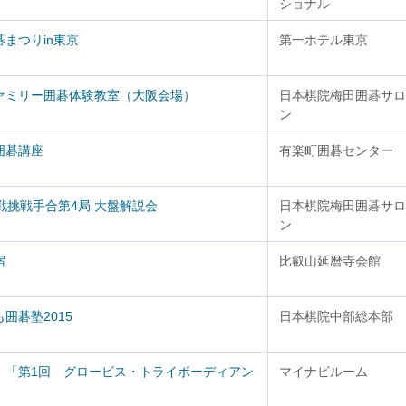
ショナル
まつりin東京
第一ホテル東京
ァミリー囲碁体験教室（大阪会場）
日本棋院梅田囲碁サロ
ン
囲碁講座
有楽町囲碁センター
戦挑戦手合第4局 大盤解説会
日本棋院梅田囲碁サロ
ン
宿
比叡山延暦寺会館
囲碁塾2015
日本棋院中部総本部
！「第1回 グロービス・トライボーディアン
マイナビルーム