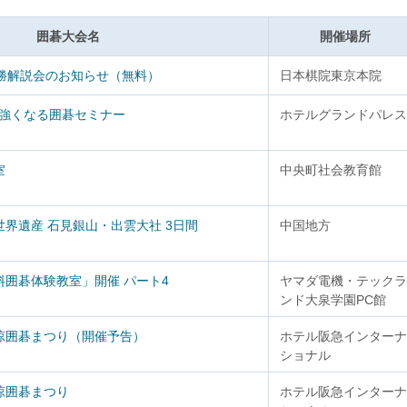
囲碁大会名
開催場所
決勝解説会のお知らせ（無料）
日本棋院東京本院
子強くなる囲碁セミナー
ホテルグランドパレス
室
中央町社会教育館
界遺産 石見銀山・出雲大社 3日間
中国地方
囲碁体験教室」開催 パート4
ヤマダ電機・テックラ
ンド大泉学園PC館
涼囲碁まつり（開催予告）
ホテル阪急インターナ
ショナル
涼囲碁まつり
ホテル阪急インターナ