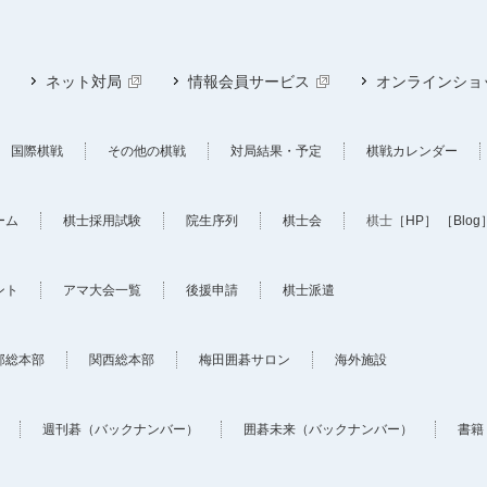
ネット対局
情報会員サービス
オンラインショ
国際棋戦
その他の棋戦
対局結果・予定
棋戦カレンダー
ーム
棋士採用試験
院生序列
棋士会
棋士
［HP］
［Blog
ント
アマ大会一覧
後援申請
棋士派遣
部総本部
関西総本部
梅田囲碁サロン
海外施設
週刊碁（バックナンバー）
囲碁未来（バックナンバー）
書籍