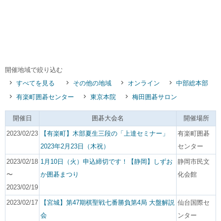
開催地域で絞り込む
すべてを見る
その他の地域
オンライン
中部総本部
有楽町囲碁センター
東京本院
梅田囲碁サロン
開催日
囲碁大会名
開催場所
2023/02/23
【有楽町】木部夏生三段の「上達セミナー」
有楽町囲碁
2023年2月23日（木祝）
センター
2023/02/18
1月10日（火）申込締切です！【静岡】しずお
静岡市民文
〜
か囲碁まつり
化会館
2023/02/19
2023/02/17
【宮城】第47期棋聖戦七番勝負第4局 大盤解説
仙台国際セ
会
ンター