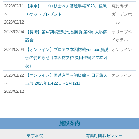
2023/02/11
【東京】「プロ棋士ペア碁選手権2023」観戦
恵比寿ザ・
〜
チケットプレゼント
ガーデンホ
2023/02/12
ール
2023/02/04
【長崎】第47期棋聖戦七番勝負 第3局 大盤解
オリーブベ
説会
イホテル
2023/02/04
【オンライン】プロアマ本因坊戦youtube解説
オンライン
会のお知らせ（本因坊文裕-栗田佳樹アマ本因
坊）
2023/01/22
【オンライン】囲碁入門～初級編～ 田尻悠人
オンライン
〜
五段 2023年1月22日～2月12日
2023/02/12
施設案内
東京本院
有楽町囲碁センター