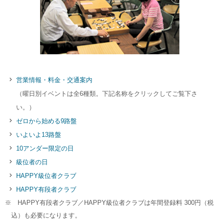
営業情報・料金・交通案内
（曜日別イベントは全6種類。下記名称をクリックしてご覧下さ
い。）
ゼロから始める9路盤
いよいよ13路盤
10アンダー限定の日
級位者の日
HAPPY級位者クラブ
HAPPY有段者クラブ
※ HAPPY有段者クラブ／HAPPY級位者クラブは年間登録料 300円（税
込）も必要になります。