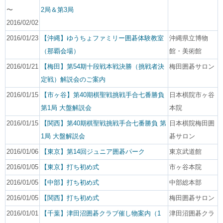
〜
2局＆第3局
2016/02/02
2016/01/23
【沖縄】ゆうちょファミリー囲碁体験教室
沖縄県立博物
（那覇会場）
館・美術館
2016/01/21
【梅田】第54期十段戦本戦決勝（挑戦者決
梅田囲碁サロン
定戦）解説会のご案内
2016/01/15
【市ヶ谷】第40期棋聖戦挑戦手合七番勝負
日本棋院市ヶ谷
第1局 大盤解説会
本院
2016/01/15
【関西】第40期棋聖戦挑戦手合七番勝負 第
日本棋院梅田囲
1局 大盤解説会
碁サロン
2016/01/06
【東京】第14回ジュニア囲碁パーク
東京武道館
2016/01/05
【東京】打ち初め式
市ヶ谷本院
2016/01/05
【中部】打ち初め式
中部総本部
2016/01/05
【関西】打ち初め式
梅田囲碁サロン
2016/01/01
【千葉】津田沼囲碁クラブ催し物案内（1
津田沼囲碁クラ