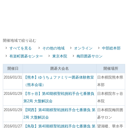
開催地域で絞り込む
すべてを見る
その他の地域
オンライン
中部総本部
有楽町囲碁センター
東京本院
梅田囲碁サロン
開催日
囲碁大会名
開催場所
2016/01/31
【熊本】ゆうちょファミリー囲碁体験教室
日本棋院熊本県
（熊本会場）
本部
2016/01/29
【市ヶ谷】第40期棋聖戦挑戦手合七番勝負
日本棋院市ヶ谷
第2局 大盤解説会
本院
2016/01/29
【関西】第40期棋聖戦挑戦手合七番勝負 第
日本棋院梅田囲
2局 大盤解説会
碁サロン
2016/01/27
【鳥取】第40期棋聖戦挑戦手合七番勝負 第
望湖楼、華水亭