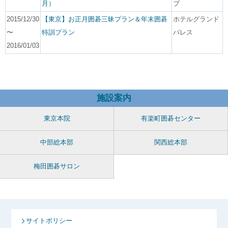
月）
ブ
2015/12/30
【東京】お正月囲碁三昧プラン＆年末囲碁
ホテルグランド
〜
特訓プラン
パレス
2016/01/03
施設案内
東京本院
有楽町囲碁センター
中部総本部
関西総本部
梅田囲碁サロン
サイトポリシー