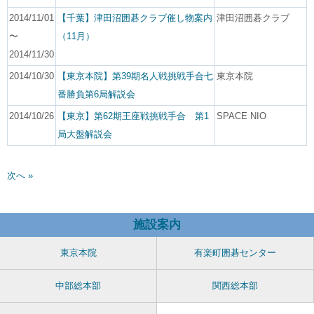
2014/11/01
【千葉】津田沼囲碁クラブ催し物案内
津田沼囲碁クラブ
〜
（11月）
2014/11/30
2014/10/30
【東京本院】第39期名人戦挑戦手合七
東京本院
番勝負第6局解説会
2014/10/26
【東京】第62期王座戦挑戦手合 第1
SPACE NIO
局大盤解説会
次へ »
施設案内
東京本院
有楽町囲碁センター
中部総本部
関西総本部