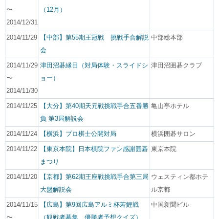
〜
（12月）
2014/12/31
2014/11/29
【中部】第55期王冠戦 挑戦手合解説
中部総本部
会
2014/11/29
津田沼碁縁日（対局体験・スライドシ
津田沼囲碁クラブ
〜
ョー）
2014/11/30
2014/11/25
【大分】第40期天元戦挑戦手合五番勝
亀山亭ホテル
負 第3局解説会
2014/11/24
【横浜】プロ棋士公開対局
横浜囲碁サロン
2014/11/22
【東京本院】日本棋院ファン感謝囲碁
東京本院
まつり
2014/11/20
【京都】第62期王座戦挑戦手合第三局
ウェスティン都ホテ
大盤解説会
ル京都
2014/11/15
【広島】第9回広島アルミ杯若鯉戦
中国新聞ビル
〜
（観戦者募集、優勝者予想クイズ）