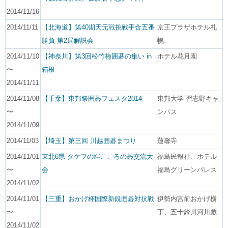
2014/11/16
2014/11/11
【北海道】第40期天元戦挑戦手合五番
京王プラザホテル札
勝負 第2局解説会
幌
2014/11/10
【神奈川】第3回松竹梅囲碁の集い in
ホテル花月園
〜
箱根
2014/11/11
2014/11/08
【千葉】東邦祭囲碁フェスタ2014
東邦大学 習志野キャ
〜
ンパス
2014/11/09
2014/11/03
【埼玉】第三回 川越囲碁まつり
蓮馨寺
2014/11/01
東北6県 タケフの絆こころの碁交流大
福島民報社、ホテル
〜
会
福島グリーンパレス
2014/11/02
2014/11/01
【三重】おかげ杯国際新鋭囲碁対抗戦
伊勢内宮前おかげ横
〜
丁、五十鈴川河川敷
2014/11/02