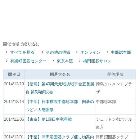
開催地域で絞り込む
すべてを見る
その他の地域
オンライン
中部総本部
有楽町囲碁センター
東京本院
梅田囲碁サロン
開催日
囲碁大会名
開催場所
2014/12/19
【徳島】第40期天元戦挑戦手合五番勝
徳島クレメントプラ
負 第5局解説会
ザ
2014/12/14
【中部】日本棋院中部総本部 囲碁の
中部総本部
つどい大感謝祭
2014/12/06
【東京】第1回日中竜星戦
シェラトン都ホテル
東京
2014/12/01
【千葉】津田沼囲碁クラブ催し物案内
津田沼囲碁クラブ