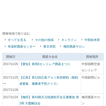
開催地域で絞り込む
すべてを見る
その他の地域
オンライン
中部総本部
有楽町囲碁センター
東京本院
梅田囲碁サロン
開催日
囲碁大会名
開催場所
2017/11/26
【愛知】第8回セントレア囲碁まつり
中部国際空港
セントレア
2017/11/25
【広島】第12回広島アルミ杯若鯉戦（観戦
中国新聞ビル
〜
者募集、優勝者予想クイズ）
2017/11/26
2017/11/24
【梅田】第43期天元戦挑戦手合五番勝負 第
梅田囲碁サロ
3局 大盤解説会
ン