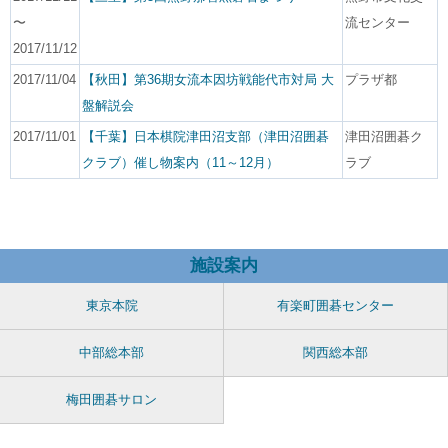
〜
流センター
2017/11/12
2017/11/04
【秋田】第36期女流本因坊戦能代市対局 大
プラザ都
盤解説会
2017/11/01
【千葉】日本棋院津田沼支部（津田沼囲碁
津田沼囲碁ク
クラブ）催し物案内（11～12月）
ラブ
施設案内
東京本院
有楽町囲碁センター
中部総本部
関西総本部
梅田囲碁サロン