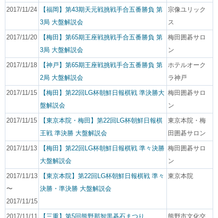
2017/11/24
【福岡】第43期天元戦挑戦手合五番勝負 第
宗像ユリック
3局 大盤解説会
ス
2017/11/20
【梅田】第65期王座戦挑戦手合五番勝負 第
梅田囲碁サロ
3局 大盤解説会
ン
2017/11/18
【神戸】第65期王座戦挑戦手合五番勝負 第
ホテルオーク
2局 大盤解説会
ラ神戸
2017/11/15
【梅田】第22回LG杯朝鮮日報棋戦 準決勝大
梅田囲碁サロ
盤解説会
ン
2017/11/15
【東京本院・梅田】第22回LG杯朝鮮日報棋
東京本院・梅
王戦 準決勝 大盤解説会
田囲碁サロン
2017/11/13
【梅田】第22回LG杯朝鮮日報棋戦 準々決勝
梅田囲碁サロ
大盤解説会
ン
2017/11/13
【東京本院】第22回LG杯朝鮮日報棋戦 準々
東京本院
〜
決勝・準決勝 大盤解説会
2017/11/15
2017/11/11
【三重】第5回熊野那智黒碁石まつり
熊野市文化交