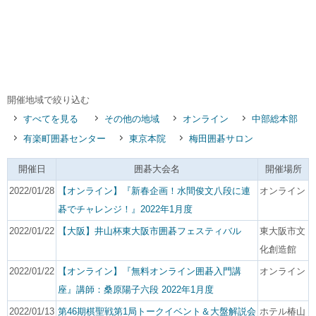
開催地域で絞り込む
すべてを見る
その他の地域
オンライン
中部総本部
有楽町囲碁センター
東京本院
梅田囲碁サロン
開催日
囲碁大会名
開催場所
2022/01/28
【オンライン】『新春企画！水間俊文八段に連
オンライン
碁でチャレンジ！』2022年1月度
2022/01/22
【大阪】井山杯東大阪市囲碁フェスティバル
東大阪市文
化創造館
2022/01/22
【オンライン】『無料オンライン囲碁入門講
オンライン
座』講師：桑原陽子六段 2022年1月度
2022/01/13
第46期棋聖戦第1局トークイベント＆大盤解説会
ホテル椿山