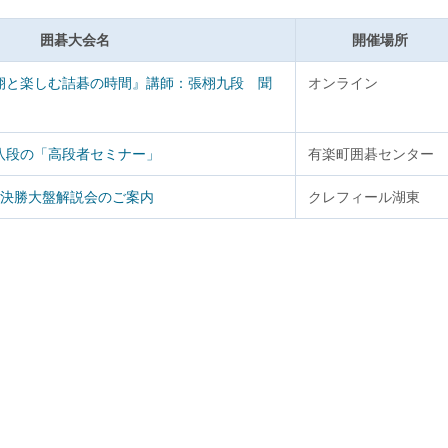
囲碁大会名
開催場所
栩と楽しむ詰碁の時間』講師：張栩九段 聞
オンライン
八段の「高段者セミナー」
有楽町囲碁センター
杯決勝大盤解説会のご案内
クレフィール湖東