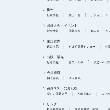
棋士
新着情報
棋士一覧
ナショナルチ
囲碁大会・イベント
新着情報
囲碁大会
解説会・イベ
施設案内
東京本院
有楽町囲碁センター
中
出版・販売
新着情報
碁ワールド
棋道web
会員組織
個人会員
法人会員
囲碁学習・普及活動
楽しい囲碁入門
Kiin Editor
スマ
リンク
日本棋院支部
学校囲碁部・教室