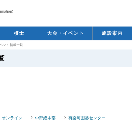
ormation)
棋士
大会・イベント
施設案内
ベント 情報一覧
覧
オンライン
中部総本部
有楽町囲碁センター