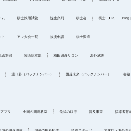
ーム
棋士採用試験
院生序列
棋士会
棋士
［HP］
［Blog
ント
アマ大会一覧
後援申請
棋士派遣
部総本部
関西総本部
梅田囲碁サロン
海外施設
週刊碁（バックナンバー）
囲碁未来（バックナンバー）
書籍
ホアプリ
全国の囲碁教室
免状の取得
普及事業
指導者育
国内の囲碁団体
国外の囲碁団体
頭脳スポーツ
文化庁・海外普