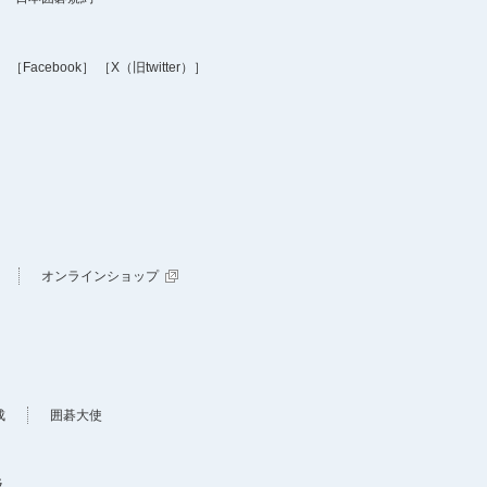
］
［Facebook］
［X（旧twitter）］
オンラインショップ
成
囲碁大使
及