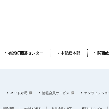
有楽町囲碁センター
中部総本部
関西総
ネット対局
情報会員サービス
オンラインショ
国際棋戦
その他の棋戦
対局結果・予定
棋戦カレンダー