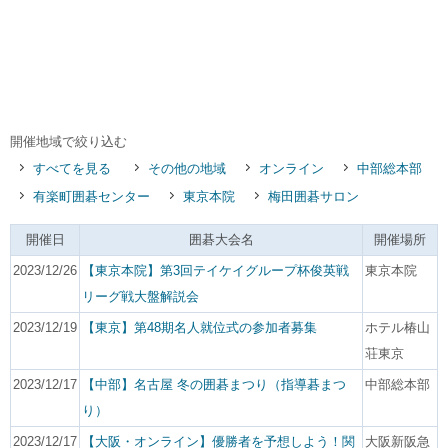
開催地域で絞り込む
すべてを見る
その他の地域
オンライン
中部総本部
有楽町囲碁センター
東京本院
梅田囲碁サロン
開催日
囲碁大会名
開催場所
2023/12/26
【東京本院】第3回テイケイグループ杯俊英戦
東京本院
リーグ戦大盤解説会
2023/12/19
【東京】第48期名人就位式の参加者募集
ホテル椿山
荘東京
2023/12/17
【中部】名古屋 冬の囲碁まつり（指導碁まつ
中部総本部
り）
2023/12/17
【大阪・オンライン】優勝者を予想しよう！関
大阪新阪急