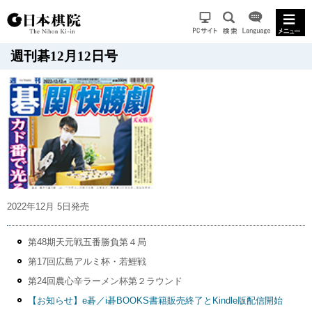
週刊碁12月12日号
2022年12月 5日発売
第48期天元戦五番勝負第４局
第17回広島アルミ杯・若鯉戦
第24回農心辛ラーメン杯第２ラウンド
【お知らせ】e碁／i碁BOOKS書籍販売終了とKindle版配信開始