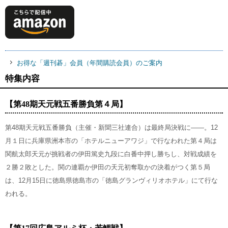
お得な「週刊碁」会員（年間購読会員）のご案内
特集内容
【第48期天元戦五番勝負第４局】
第48期天元戦五番勝負（主催・新聞三社連合）は最終局決戦に――。12
月１日に兵庫県洲本市の「ホテルニューアワジ」で行なわれた第４局は
関航太郎天元が挑戦者の伊田篤史九段に白番中押し勝ちし、対戦成績を
２勝２敗とした。関の連覇か伊田の天元初奪取かの決着がつく第５局
は、12月15日に徳島県徳島市の「徳島グランヴィリオホテル」にて行な
われる。