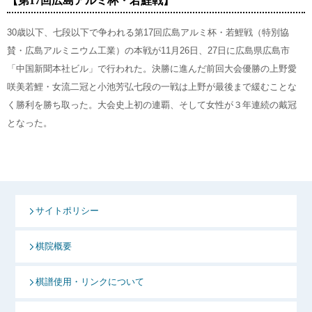
【第17回広島アルミ杯・若鯉戦】
30歳以下、七段以下で争われる第17回広島アルミ杯・若鯉戦（特別協
賛・広島アルミニウム工業）の本戦が11月26日、27日に広島県広島市
「中国新聞本社ビル」で行われた。決勝に進んだ前回大会優勝の上野愛
咲美若鯉・女流二冠と小池芳弘七段の一戦は上野が最後まで緩むことな
く勝利を勝ち取った。大会史上初の連覇、そして女性が３年連続の戴冠
となった。
サイトポリシー
棋院概要
棋譜使用・リンクについて