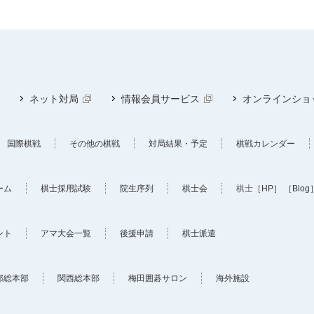
ネット対局
情報会員サービス
オンラインショ
国際棋戦
その他の棋戦
対局結果・予定
棋戦カレンダー
ーム
棋士採用試験
院生序列
棋士会
棋士
［HP］
［Blog
ント
アマ大会一覧
後援申請
棋士派遣
部総本部
関西総本部
梅田囲碁サロン
海外施設