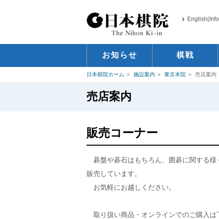
English(Inf
お知らせ
棋戦
日本棋院ホーム
施設案内
東京本院
売店案内
売店案内
販売コーナー
碁盤や碁石はもちろん、囲碁に関する様
販売しています。
お気軽にお越しください。
取り扱い商品・オンラインでのご購入は