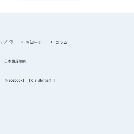
ップ
お知らせ
コラム
日本囲碁規約
］
［Facebook］
［X（旧twitter）］