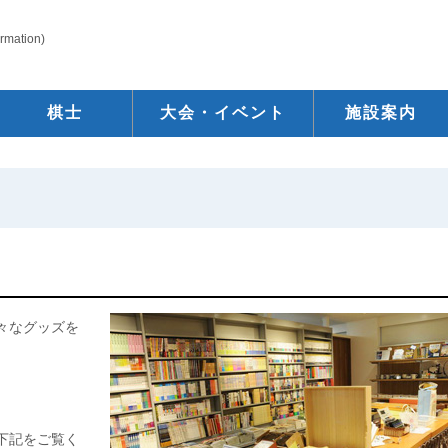
ormation)
棋士
大会・イベント
施設案内
々なグッズを
下記をご覧く