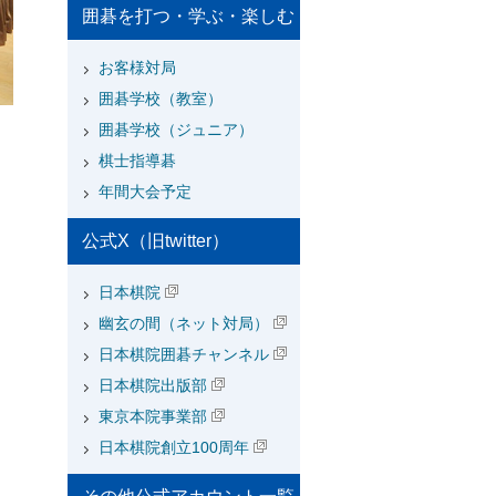
囲碁を打つ・学ぶ・楽しむ
お客様対局
囲碁学校（教室）
囲碁学校（ジュニア）
棋士指導碁
年間大会予定
公式X（旧twitter）
日本棋院
幽玄の間（ネット対局）
日本棋院囲碁チャンネル
日本棋院出版部
東京本院事業部
日本棋院創立100周年