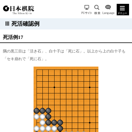
Ⅲ 死活確認例
死活例17
隅の黒三目は「活き石」、白十子は「死に石」。以上から上の白十子も
「セキ崩れで「死に石」。