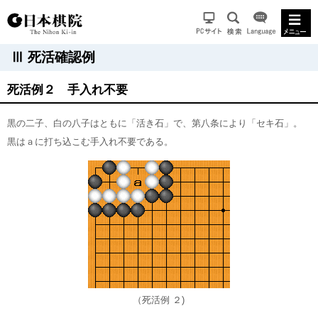
Ⅲ 死活確認例
死活例２ 手入れ不要
黒の二子、白の八子はともに「活き石」で、第八条により「セキ石」。
黒はａに打ち込こむ手入れ不要である。
（死活例 ２)