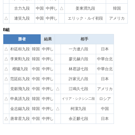
古力九段
中国
中押し
△
姜東潤九段
韓国
△
連笑九段
中国
中押し
エリック・ルイ初段
アメリカ
B組
勝者
結果
相手
△
朴廷桓九段
韓国
中押し
一力遼八段
日本
△
李東勲九段
韓国
中押し
廖元赫六段
中華台北
△
檀嘯九段
中国
中押し
林君諺七段
中華台北
△
范廷鈺九段
中国
中押し
許家元八段
日本
党穀飛九段
中国
中押し
△
江鳴久七段
アメリカ
△
申眞諝九段
韓国
中押し
ロシア
イリア・シクシン二段
金志錫九段
韓国
中押し
△
柯潔九段
中国
△
唐韋星九段
中国
中押し
余正麒七段
日本