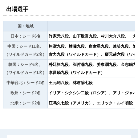
出場選手
国・地域
日本：シード6名
許家元八段
、
山下敬吾九段
、
村川大介八段
、
一力
中国：シード11名、
柯潔九段、檀嘯九段、唐韋星九段、連笑九段、陳
（ワイルドカード2名）
古力九段（ワイルドカード）、廖元赫六段（ワイ
韓国：シード6名、
朴廷桓九段、崔哲瀚九段、姜東潤九段、金志錫九
（ワイルドカード1名）
李昌鍋九段（ワイルドカード）
中華台北：シード2名
王元均八段、林君諺七段
欧州：シード2名
イリア・シクシン二段（ロシア）、アリ・ジャバ
北米：シード2名
江鳴久七段（アメリカ）、エリック・ルイ初段（