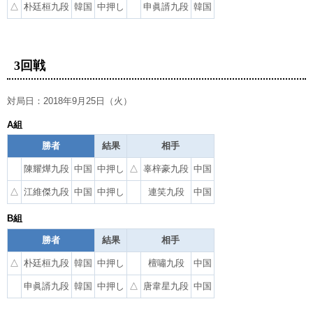
△
朴廷桓九段
韓国
中押し
申眞諝九段
韓国
3回戦
対局日：2018年9月25日（火）
A組
勝者
結果
相手
陳耀燁九段
中国
中押し
△
辜梓豪九段
中国
△
江維傑九段
中国
中押し
連笑九段
中国
B組
勝者
結果
相手
△
朴廷桓九段
韓国
中押し
檀嘯九段
中国
申眞諝九段
韓国
中押し
△
唐韋星九段
中国