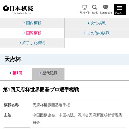
国内棋戦
女性棋戦
国際棋戦
その他の棋戦
終了した棋戦
天府杯
第1回
歴代記録
第1回天府杯世界囲碁プロ選手権戦
棋戦名称
天府杯世界囲碁選手権
主催
中国囲棋協会、中国棋院、四川省天府新区成都管理委
員会