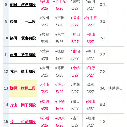
○高山
●竹下奈
○嵯峨
○吉田
8
朝日 悠俊初段
3-1
5/26
5/26
5/27
5/27
○篠田
○吉田
●栁原
○竹下奈
9
後藤 一二段
3-1
5/26
5/26
5/27
5/27
●後藤
●荒井
○片山
○高山
10
篠田 優也初段
2-2
5/26
5/26
5/27
5/27
○荒井
●後藤
○張治
●朝日
11
吉田 透真初段
2-2
5/26
5/26
5/27
5/27
●吉田
○篠田
●小幡
○香原
12
荒井 幹太初段
2-2
5/26
5/26
5/27
5/27
○片山
○張治
○後藤
國松
13
栁原 咲輝二段
3-0
決勝進出
5/26
5/26
5/27
5/27
●栁原
●小幡
●篠田
●関山
14
片山 陶子初段
0-4
5/26
5/26
5/27
5/27
○小幡
●栁原
●吉田
●嵯峨
15
張 心治初段
1-3
5/26
5/26
5/27
5/27