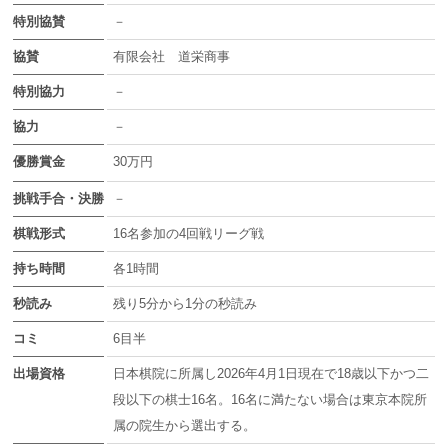
特別協賛
－
協賛
有限会社 道栄商事
特別協力
－
協力
－
優勝賞金
30万円
挑戦手合・決勝
－
棋戦形式
16名参加の4回戦リーグ戦
持ち時間
各1時間
秒読み
残り5分から1分の秒読み
コミ
6目半
出場資格
日本棋院に所属し2026年4月1日現在で18歳以下かつ二
段以下の棋士16名。16名に満たない場合は東京本院所
属の院生から選出する。