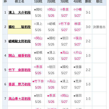
枠
棋士名
1回戦
2回戦
3回戦
4回戦
勝敗
順位
●國松
○関山
○香原
○小幡
1
溝上 大介初段
3-1
5/26
5/26
5/27
5/27
○溝上
○嵯峨
○竹下奈
栁原
2
國松 聡初段
3-0
決勝進出
5/26
5/26
5/27
5/27
○関山
●國松
●朝日
○張治
3
嵯峨駿太郎初段
2-2
5/26
5/26
5/27
5/27
●嵯峨
●溝上
●高山
○片山
4
関山 穂香初段
1-3
5/26
5/26
5/27
5/27
○香原
○朝日
●國松
●後藤
5
竹下 奈那初段
2-2
5/26
5/26
5/27
5/27
●竹下奈
○高山
●溝上
●荒井
6
香原 野乃初段
1-3
5/26
5/26
5/27
5/27
●朝日
●香原
○関山
●篠田
7
高山希々花初段
1-3
5/26
5/26
5/27
5/27