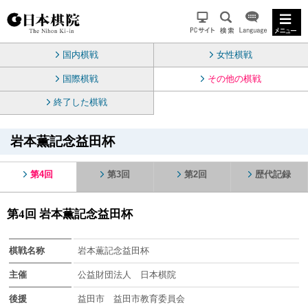
国内棋戦
女性棋戦
国際棋戦
その他の棋戦
終了した棋戦
岩本薫記念益田杯
第4回
第3回
第2回
歴代記録
第4回 岩本薫記念益田杯
棋戦名称
岩本薫記念益田杯
主催
公益財団法人 日本棋院
後援
益田市 益田市教育委員会