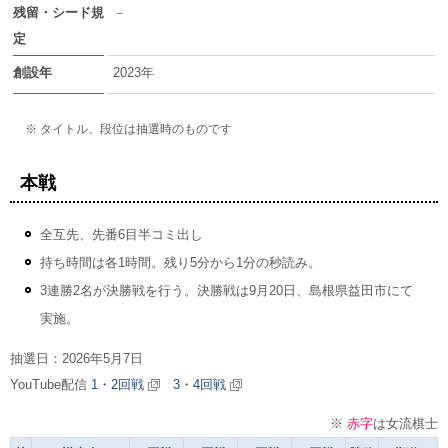
残留・シード規
－
定
創設年
2023年
※ タイトル、段位は抽選時のものです
本戦
全互先、先番6目半コミ出し
持ち時間は各1時間。残り5分から1分の秒読み。
3連勝2名が決勝戦を行う。決勝戦は9月20日、島根県益田市にて
実施。
抽選日：2026年5月7日
YouTube配信
1・2回戦
3・4回戦
※
赤字
は女流棋士