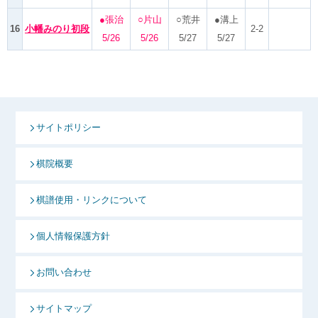
●張治
○片山
○荒井
●溝上
16
小幡みのり初段
2-2
5/26
5/26
5/27
5/27
サイトポリシー
棋院概要
棋譜使用・リンクについて
個人情報保護方針
お問い合わせ
サイトマップ