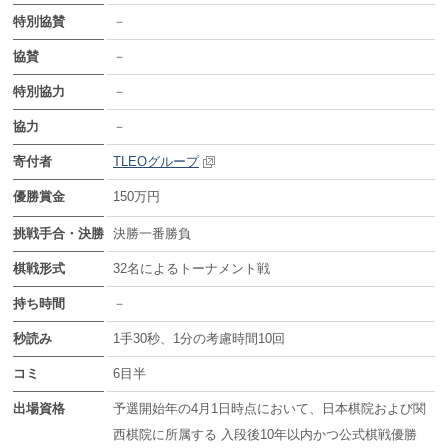
特別協賛
－
協賛
－
特別協力
－
協力
－
寄付者
TLEOグループ
優勝賞金
150万円
挑戦手合・決勝
決勝一番勝負
棋戦形式
32名によるトーナメント戦
持ち時間
－
秒読み
1手30秒、1分の考慮時間10回
コミ
6目半
出場資格
予選開始年の4月1日時点において、日本棋院および関
西棋院に所属する 入段後10年以内かつ公式棋戦優勝