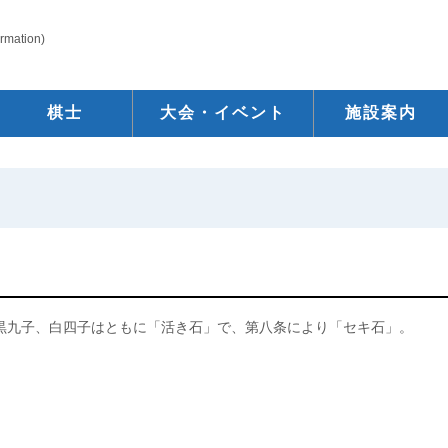
ormation)
棋士
大会・イベント
施設案内
黒九子、白四子はともに「活き石」で、第八条により「セキ石」。