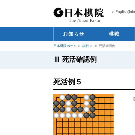
English(Inf
お知らせ
棋戦
日本棋院ホーム
棋戦
Ⅲ 死活確認例
Ⅲ 死活確認例
死活例５