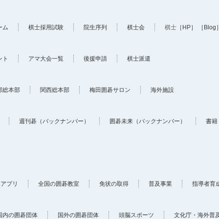
ーム
棋士採用試験
院生序列
棋士会
棋士
［HP］
［Blog
ント
アマ大会一覧
後援申請
棋士派遣
部総本部
関西総本部
梅田囲碁サロン
海外施設
週刊碁（バックナンバー）
囲碁未来（バックナンバー）
書籍
ホアプリ
全国の囲碁教室
免状の取得
普及事業
指導者育
国内の囲碁団体
国外の囲碁団体
頭脳スポーツ
文化庁・海外普