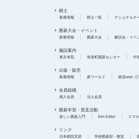
棋士
新着情報
棋士一覧
ナショナルチ
囲碁大会・イベント
新着情報
囲碁大会
解説会・イベ
施設案内
東京本院
有楽町囲碁センター
中
出版・販売
新着情報
碁ワールド
棋道web
会員組織
個人会員
法人会員
囲碁学習・普及活動
楽しい囲碁入門
Kiin Editor
スマ
リンク
日本棋院支部
学校囲碁部・教室