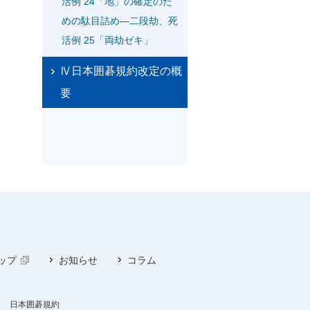
活例 24「地」の確定のた
めの駄目詰め―二段劫、死
活例 25「両劫ゼキ」
Ⅳ日本囲碁規約改定の概
要
ップ
お知らせ
コラム
日本囲碁規約