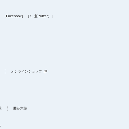
］
［Facebook］
［X（旧twitter）］
オンラインショップ
成
囲碁大使
及