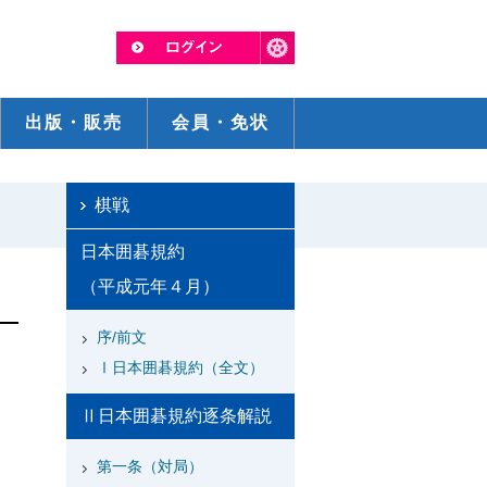
出版・販売
会員・免状
棋戦
日本囲碁規約
（平成元年４月）
序/前文
Ⅰ日本囲碁規約（全文）
Ⅱ日本囲碁規約逐条解説
第一条（対局）