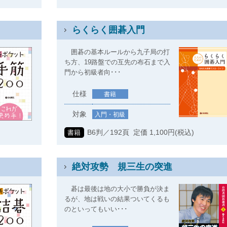
らくらく囲碁入門
囲碁の基本ルールから九子局の打
ち方、19路盤での互先の布石まで入
門から初級者向･･･
仕様
書籍
対象
入門・初級
B6判／192頁 定価 1,100円(税込)
書籍
絶対攻勢 規三生の突進
碁は最後は地の大小で勝負が決ま
るが、地は戦いの結果ついてくるも
のといってもいい･･･