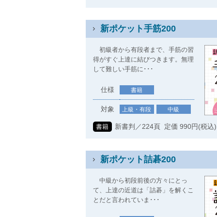
新ポケット手筋200
初級者から有段者まで、手筋の習
得がすぐ上達に結びつきます。無理
して難しい手筋に･･･
仕様
書籍
対象
上級・有段
中級
新書判／224頁 定価 990円(税込)
書籍
新ポケット詰碁200
中級から初段前後の方々にとっ
て、上達の近道は「詰碁」を解くこ
とだと言われていま･･･