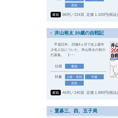
高段
B6判／224頁 定価 1,320円(税込
書籍
井山裕太 20歳の自戦記
平成21年、20歳4ヵ月で史上最年
少名人位についた、井山裕太の初の
打碁集。 1･･･
仕様
書籍
対象
上級・有段
中級
高段
A5判／240頁 定価 1,980円(税込
書籍
置碁三、四、五子局