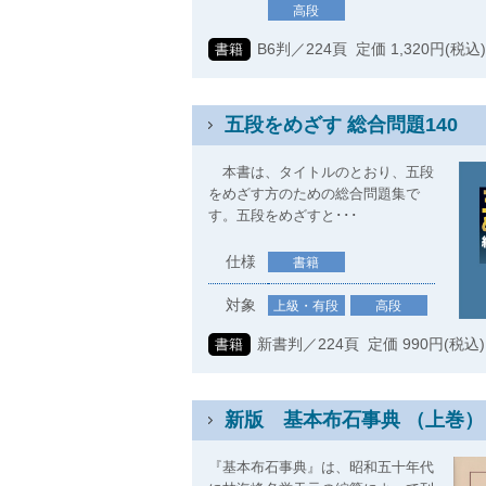
高段
B6判／224頁 定価 1,320円(税込
書籍
五段をめざす 総合問題140
本書は、タイトルのとおり、五段
をめざす方のための総合問題集で
す。五段をめざすと･･･
仕様
書籍
対象
上級・有段
高段
新書判／224頁 定価 990円(税込)
書籍
新版 基本布石事典 （上巻）
『基本布石事典』は、昭和五十年代