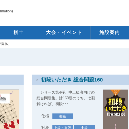
ormation)
棋士
大会・イベント
施設案内
紙媒体）
初段いただき 総合問題160
シリーズ第4弾。中上級者向けの
総合問題集。計160題のうち、七割
解ければ、初段･･･
仕様
書籍
対象
上級・有段
中級