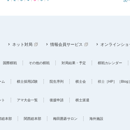
ネット対局
情報会員サービス
オンラインショ
国際棋戦
その他の棋戦
対局結果・予定
棋戦カレンダー
ーム
棋士採用試験
院生序列
棋士会
棋士
［HP］
［Blog
ント
アマ大会一覧
後援申請
棋士派遣
部総本部
関西総本部
梅田囲碁サロン
海外施設