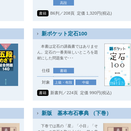
高段
)
B6判／208頁 定価 1,320円(税込)
書籍
新ポケット定石100
本書は定石の講義書ではありませ
ん。定石の一番美味しいところを題
材にした問題集で･･･
仕様
書籍
対象
上級・有段
中級
新書判／224頁 定価 990円(税込)
書籍
新版 基本布石事典 （下巻）
下巻では黒の「星」「小目」「そ