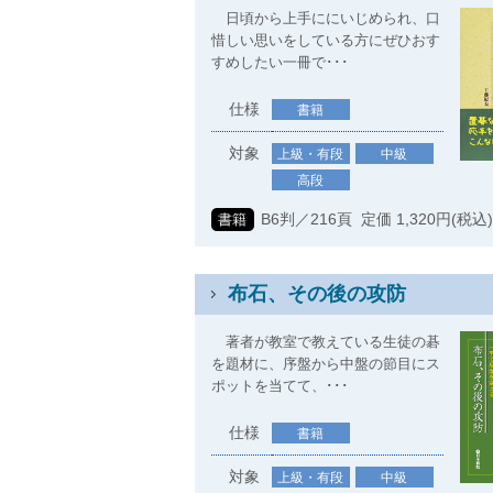
日頃から上手ににいじめられ、口
惜しい思いをしている方にぜひおす
すめしたい一冊で･･･
仕様
書籍
対象
上級・有段
中級
高段
B6判／216頁 定価 1,320円(税込
書籍
布石、その後の攻防
著者が教室で教えている生徒の碁
を題材に、序盤から中盤の節目にス
ポットを当てて、･･･
仕様
書籍
対象
上級・有段
中級