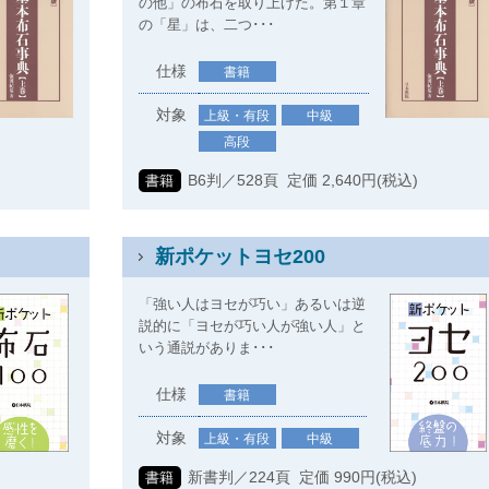
の他」の布石を取り上げた。第１章
の「星」は、二つ･･･
仕様
書籍
対象
上級・有段
中級
高段
)
B6判／528頁 定価 2,640円(税込)
書籍
新ポケットヨセ200
「強い人はヨセが巧い」あるいは逆
説的に「ヨセが巧い人が強い人」と
いう通説がありま･･･
仕様
書籍
対象
上級・有段
中級
新書判／224頁 定価 990円(税込)
書籍