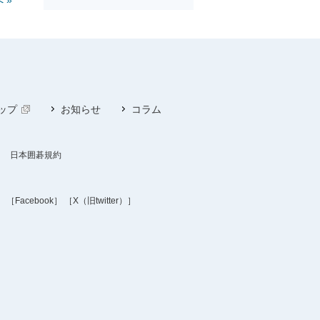
ップ
お知らせ
コラム
日本囲碁規約
］
［Facebook］
［X（旧twitter）］