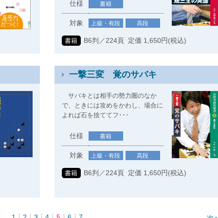
仕様
書籍
対象
上級・有段
高段
B6判／224頁 定価 1,650円(税込)
書籍
一撃三変 覚のサバキ
サバキとは相手の勢力圏のなか
で、ときには攻めをかわし、場合に
よれば石を捨ててフ･･･
仕様
書籍
対象
上級・有段
高段
B6判／224頁 定価 1,650円(税込)
書籍
)
1
2
3
4
5
6
7
次へ