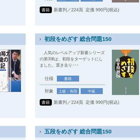
新書判／224頁 定価 990円(税込)
書籍
)
初段をめざす 総合問題150
人気のレベルアップ新書シリーズ
の第3弾は、初段をターゲットにし
ました。置き去り･･･
仕様
書籍
対象
上級・有段
中級
新書判／224頁 定価 990円(税込)
書籍
)
五段をめざす 総合問題150