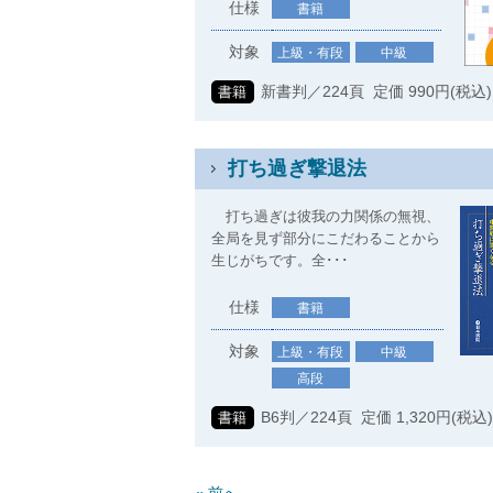
仕様
書籍
対象
上級・有段
中級
新書判／224頁 定価 990円(税込)
書籍
打ち過ぎ撃退法
打ち過ぎは彼我の力関係の無視、
全局を見ず部分にこだわることから
生じがちです。全･･･
仕様
書籍
対象
上級・有段
中級
高段
B6判／224頁 定価 1,320円(税込
書籍
« 前へ