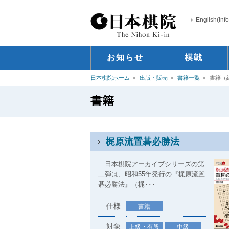
English(Inf
お知らせ
棋戦
日本棋院ホーム
出版・販売
書籍一覧
書籍（
書籍
梶原流置碁必勝法
日本棋院アーカイブシリーズの第
二弾は、昭和55年発行の『梶原流置
碁必勝法』（梶･･･
仕様
書籍
対象
上級・有段
中級