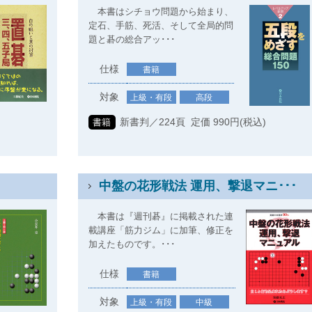
本書はシチョウ問題から始まり、
定石、手筋、死活、そして全局的問
題と碁の総合アッ･･･
仕様
書籍
対象
上級・有段
高段
新書判／224頁 定価 990円(税込)
書籍
)
中盤の花形戦法 運用、撃退マニ･･･
本書は『週刊碁』に掲載された連
載講座「筋力ジム」に加筆、修正を
加えたものです。･･･
仕様
書籍
対象
上級・有段
中級