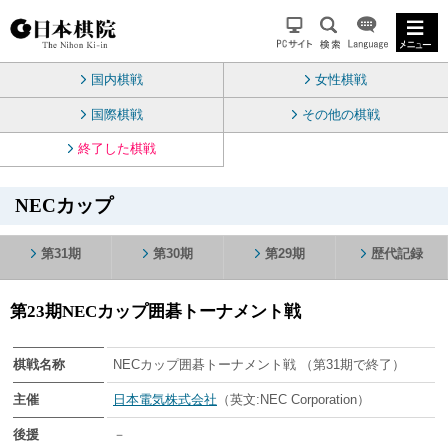
国内棋戦
女性棋戦
国際棋戦
その他の棋戦
終了した棋戦
NECカップ
第31期
第30期
第29期
歴代記録
第23期NECカップ囲碁トーナメント戦
棋戦名称
NECカップ囲碁トーナメント戦 （第31期で終了）
主催
日本電気株式会社
（英文:NEC Corporation）
後援
－