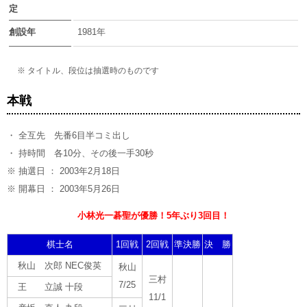
定
創設年
1981年
※ タイトル、段位は抽選時のものです
本戦
・ 全互先 先番6目半コミ出し
・ 持時間 各10分、その後一手30秒
※ 抽選日 ： 2003年2月18日
※ 開幕日 ： 2003年5月26日
小林光一碁聖が優勝！5年ぶり3回目！
棋士名
1回戦
2回戦
準決勝
決 勝
秋山 次郎 NEC俊英
秋山
三村
7/25
王 立誠 十段
11/1