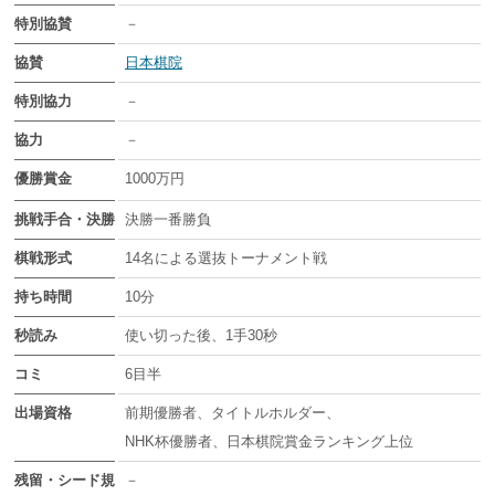
特別協賛
－
協賛
日本棋院
特別協力
－
協力
－
優勝賞金
1000万円
挑戦手合・決勝
決勝一番勝負
棋戦形式
14名による選抜トーナメント戦
持ち時間
10分
秒読み
使い切った後、1手30秒
コミ
6目半
出場資格
前期優勝者、タイトルホルダー、
NHK杯優勝者、日本棋院賞金ランキング上位
残留・シード規
－