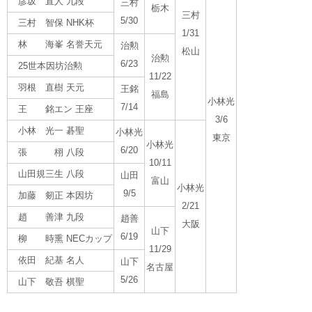
彦坂 直人 九段
三村
栃木
三村
5/30
三村 智保 NHK杯
1/31
林 海峯 名誉天元
治勲
松山
治勲
6/23
25世本因坊治勲
11/22
羽根 直樹 天元
王銘
福島
小林光
7/14
王 銘エン 王座
3/6
小林 光一 碁聖
小林光
東京
小林光
6/20
張 栩 八段
10/11
山田規三生 八段
山田
富山
小林光
9/5
加藤 剱正 本因坊
2/21
趙 善津 九段
趙善
大阪
山下
6/19
柳 時熏 NECカップ
11/29
依田 紀基 名人
山下
名古屋
5/26
山下 敬吾 棋聖