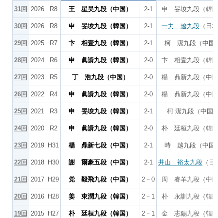
31回
2026
R8
王 星昊九段（中国）
2-1
申 旻埈九段（韓
30回
2026
R8
申 旻埈九段（韓国）
2-1
一力 遼九段
（日
29回
2025
R7
卞 相壹九段（韓国）
2-1
柯 潔九段（中国
28回
2024
R6
申 眞諝九段（韓国）
2-0
卞 相壹九段（韓
27回
2023
R5
丁 浩九段（中国）
2-0
楊 鼎新九段（中
26回
2022
R4
申 眞諝九段（韓国）
2-0
楊 鼎新九段（中
25回
2021
R3
申 旻埈九段（韓国）
2-1
柯 潔九段（中国
24回
2020
R2
申 眞諝九段（韓国）
2-0
朴 廷桓九段（韓
23回
2019
H31
楊 鼎新七段（中国）
2-1
時 越九段（中国
22回
2018
H30
謝 爾豪五段（中国）
2-1
井山 裕太九段
（日
21回
2017
H29
党 毅飛九段（中国）
2－0
周 睿羊九段（中
20回
2016
H28
姜 東潤九段（韓国）
2－1
朴 永訓九段（韓
19回
2015
H27
朴 廷桓九段（韓国）
2－1
金 志錫九段（韓