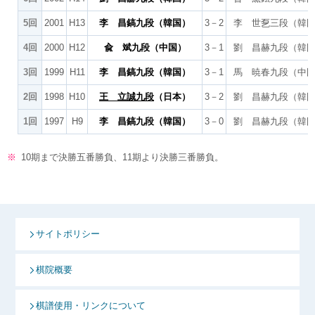
5回
2001
H13
李 昌鎬九段（韓国）
3－2
李 世乭三段（韓
4回
2000
H12
兪 斌九段（中国）
3－1
劉 昌赫九段（韓
3回
1999
H11
李 昌鎬九段（韓国）
3－1
馬 暁春九段（中
2回
1998
H10
王 立誠九段
（日本）
3－2
劉 昌赫九段（韓
1回
1997
H9
李 昌鎬九段（韓国）
3－0
劉 昌赫九段（韓
※
10期まで決勝五番勝負、11期より決勝三番勝負。
サイトポリシー
棋院概要
棋譜使用・リンクについて