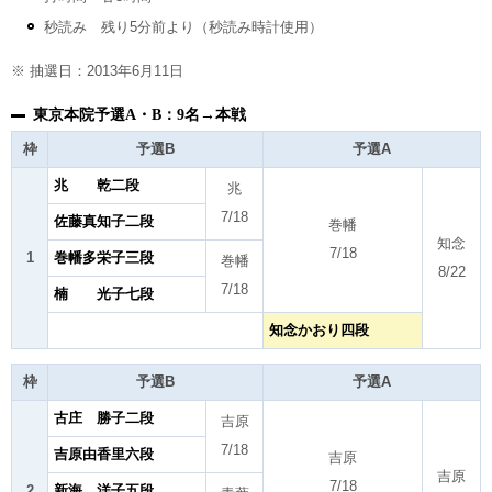
秒読み 残り5分前より（秒読み時計使用）
※ 抽選日：2013年6月11日
東京本院予選A・B：9名→本戦
枠
予選B
予選A
兆 乾二段
兆
7/18
佐藤真知子二段
巻幡
知念
7/18
1
巻幡多栄子三段
巻幡
8/22
7/18
楠 光子七段
知念かおり四段
枠
予選B
予選A
古庄 勝子二段
吉原
7/18
吉原由香里六段
吉原
吉原
7/18
2
新海 洋子五段