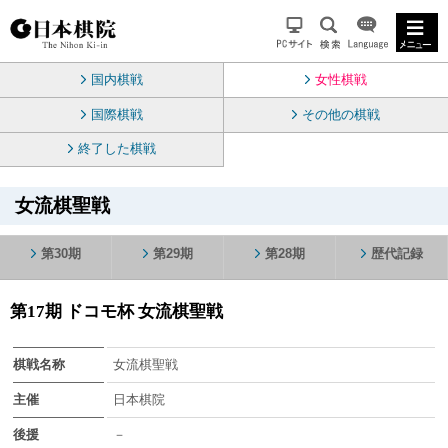
国内棋戦
女性棋戦
国際棋戦
その他の棋戦
終了した棋戦
女流棋聖戦
第30期
第29期
第28期
歴代記録
第17期 ドコモ杯 女流棋聖戦
棋戦名称
女流棋聖戦
主催
日本棋院
後援
－