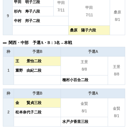
甲田 明子三段
甲田
甲田
7/11
杉内 寿子八段
桑原
7/11
9
8/1
中村 邦子二段
桑原 陽子六段
関西・中部 予選A・B：3名→本戦
枠
予選B
予選A
王 景怡二段
王景
王景
8/8
1
重野 由紀二段
8/8
種村小百合二段
枠
予選B
予選A
金 賢貞三段
金賢
金賢
8/1
2
松本奈代子二段
8/1
水戸夕香里三段