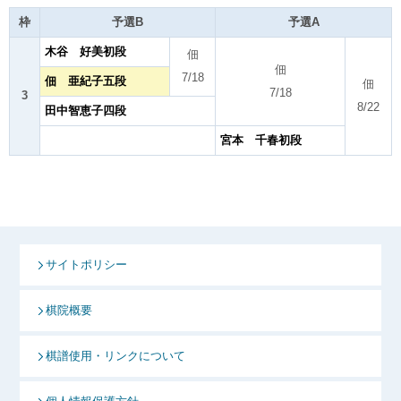
枠
予選B
予選A
木谷 好美初段
佃
佃
7/18
佃 亜紀子五段
佃
7/18
3
8/22
田中智恵子四段
宮本 千春初段
サイトポリシー
棋院概要
棋譜使用・リンクについて