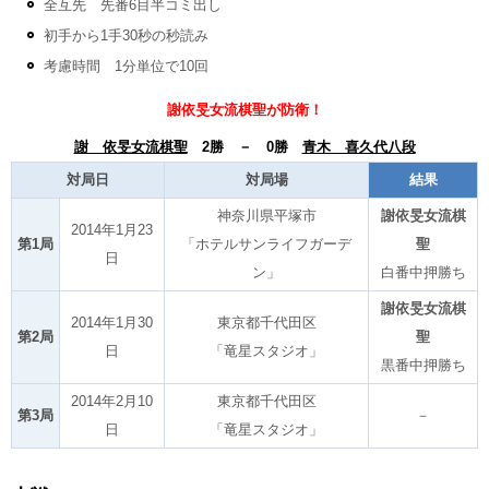
全互先 先番6目半コミ出し
初手から1手30秒の秒読み
考慮時間 1分単位で10回
謝依旻女流棋聖が防衛！
謝 依旻女流棋聖
2勝 － 0勝
青木 喜久代八段
対局日
対局場
結果
神奈川県平塚市
謝依旻女流棋
2014年1月23
第1局
「ホテルサンライフガーデ
聖
日
ン」
白番中押勝ち
謝依旻女流棋
2014年1月30
東京都千代田区
第2局
聖
日
「竜星スタジオ」
黒番中押勝ち
2014年2月10
東京都千代田区
第3局
－
日
「竜星スタジオ」