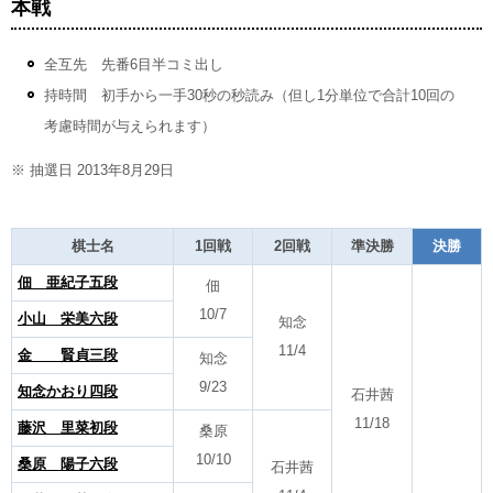
本戦
全互先 先番6目半コミ出し
持時間 初手から一手30秒の秒読み（但し1分単位で合計10回の
考慮時間が与えられます）
※ 抽選日 2013年8月29日
棋士名
1回戦
2回戦
準決勝
決勝
佃 亜紀子五段
佃
10/7
小山 栄美六段
知念
11/4
金 賢貞三段
知念
9/23
知念かおり四段
石井茜
11/18
藤沢 里菜初段
桑原
10/10
桑原 陽子六段
石井茜