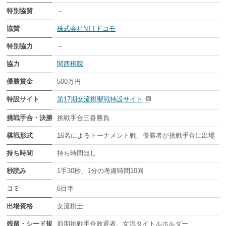
特別協賛
－
協賛
株式会社NTTドコモ
特別協力
－
協力
関西棋院
優勝賞金
500万円
特設サイト
第17期女流棋聖戦特設サイト
挑戦手合・決勝
挑戦手合三番勝負
棋戦形式
16名によるトーナメント戦。優勝者が挑戦手合に出場
持ち時間
持ち時間無し
秒読み
1手30秒、1分の考慮時間10回
コミ
6目半
出場資格
女流棋士
残留・シード規
前期挑戦手合敗退者、女流タイトルホルダー