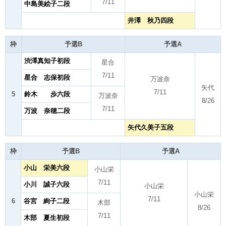
7/11
中島美絵子二段
井澤 秋乃四段
枠
予選B
予選A
渋澤真知子初段
星合
7/11
星合 志保初段
万波奈
矢代
7/11
5
鈴木 歩六段
万波奈
8/26
7/11
万波 奈穂二段
矢代久美子五段
枠
予選B
予選A
小山 栄美六段
小山栄
7/11
小川 誠子六段
小山栄
小山栄
7/11
6
谷宮 絢子二段
木部
8/26
7/11
木部 夏生初段