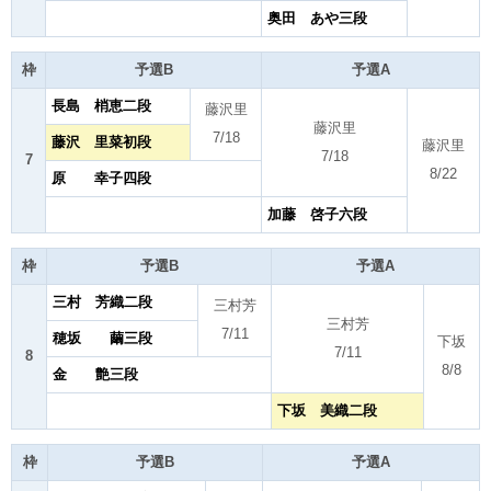
奥田 あや三段
枠
予選B
予選A
長島 梢恵二段
藤沢里
藤沢里
7/18
藤沢 里菜初段
藤沢里
7/18
7
8/22
原 幸子四段
加藤 啓子六段
枠
予選B
予選A
三村 芳織二段
三村芳
三村芳
7/11
穂坂 繭三段
下坂
7/11
8
8/8
金 艶三段
下坂 美織二段
枠
予選B
予選A