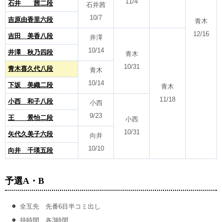
11/4
石井 茜二段
石井茜
10/7
吉原由香里六段
青木
12/16
吉田 美香八段
井澤
10/14
井澤 秋乃四段
青木
10/31
青木
喜久代八段
青木
10/14
下坂 美織二段
青木
11/18
小西 和子八段
小西
9/23
王 景怡二段
小西
10/31
矢代久美子六段
向井
10/10
向井 千瑛五段
予選A・B
全互先 先番6目半コミ出し
持時間 各3時間