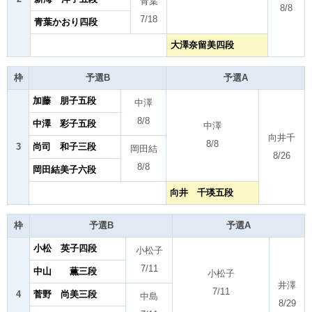
青葉
8/8
7/18
青葉かおり四段
大澤奈留美四段
枠
予選B
予選A
加藤 朋子五段
中澤
8/8
中澤 彩子五段
中澤
向井千
8/8
3
尚司 和子三段
岡田結
8/26
8/8
岡田結美子六段
向井 千瑛五段
枠
予選B
予選A
小松 英子四段
小松子
7/11
中山 薫三段
小松子
井澤
7/11
4
菅野 尚美三段
中島
8/29