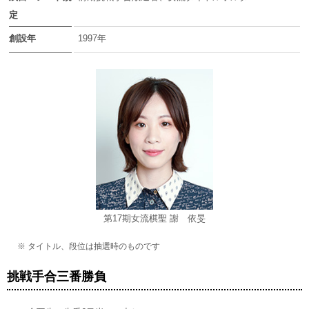
定
創設年
1997年
第17期女流棋聖 謝 依旻
※ タイトル、段位は抽選時のものです
挑戦手合三番勝負