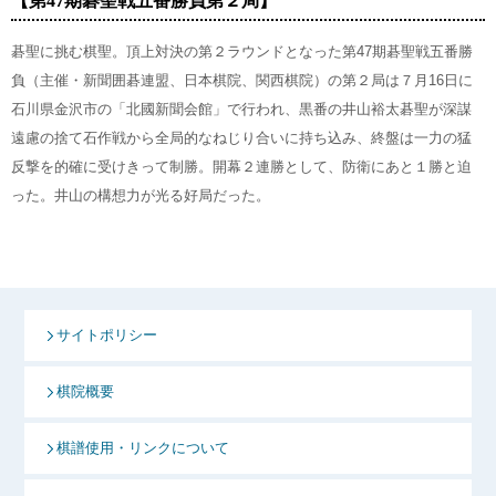
【第47期碁聖戦五番勝負第２局】
碁聖に挑む棋聖。頂上対決の第２ラウンドとなった第47期碁聖戦五番勝
負（主催・新聞囲碁連盟、日本棋院、関西棋院）の第２局は７月16日に
石川県金沢市の「北國新聞会館」で行われ、黒番の井山裕太碁聖が深謀
遠慮の捨て石作戦から全局的なねじり合いに持ち込み、終盤は一力の猛
反撃を的確に受けきって制勝。開幕２連勝として、防衛にあと１勝と迫
った。井山の構想力が光る好局だった。
サイトポリシー
棋院概要
棋譜使用・リンクについて