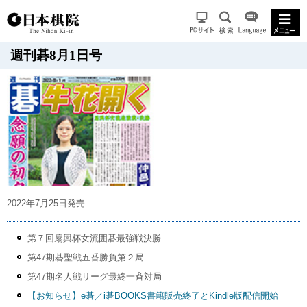
週刊碁8月1日号
2022年7月25日発売
第７回扇興杯女流囲碁最強戦決勝
第47期碁聖戦五番勝負第２局
第47期名人戦リーグ最終一斉対局
【お知らせ】e碁／i碁BOOKS書籍販売終了とKindle版配信開始