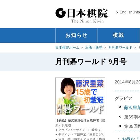
English(Inf
お知らせ
棋戦
日本棋院ホーム
出版・販売
月刊碁ワールド
月刊碁ワールド 9月号
2014年8月
グラビア
藤沢里
第69期
【表紙】藤沢里菜会津女流杯者
（撮
影）長尾迪
第35
● グラビア&デザイン・山崎絵美
● デザイン・下田理加／三谷みどり
お得な「
● 写真・香山由志子／長尾迪／横山