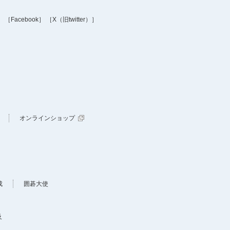
］
［Facebook］
［X（旧twitter）］
オンラインショップ
成
囲碁大使
及