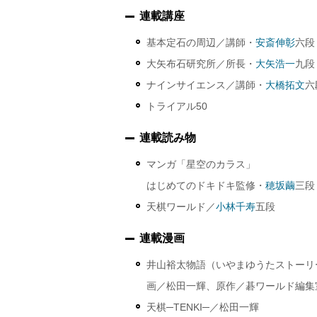
連載講座
基本定石の周辺／講師・
安斎伸彰
六段
大矢布石研究所／所長・
大矢浩一
九段
ナインサイエンス／講師・
大橋拓文
六
トライアル50
連載読み物
マンガ「星空のカラス」
はじめてのドキドキ監修・
穂坂繭
三段
天棋ワールド／
小林千寿
五段
連載漫画
井山裕太物語（いやまゆうたストーリ
画／松田一輝、原作／碁ワールド編集
天棋─TENKI─／松田一輝