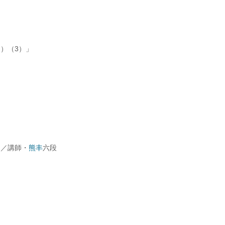
）（3）」
ト／講師・
熊丰
六段