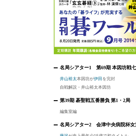
名局シアター1 第69期 本因坊戦七
井山裕太
本因坊が
伊田
を完封
自戦解説・井山裕太本因坊
第39期 碁聖戦五番勝負 第1・2局
編集室編
名局シアター2 会津中央病院杯女
藤沢
が史上最年少15歳で初タイトル