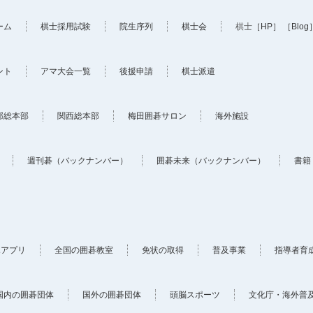
ーム
棋士採用試験
院生序列
棋士会
棋士
［HP］
［Blog
ント
アマ大会一覧
後援申請
棋士派遣
部総本部
関西総本部
梅田囲碁サロン
海外施設
週刊碁（バックナンバー）
囲碁未来（バックナンバー）
書籍
ホアプリ
全国の囲碁教室
免状の取得
普及事業
指導者育
国内の囲碁団体
国外の囲碁団体
頭脳スポーツ
文化庁・海外普