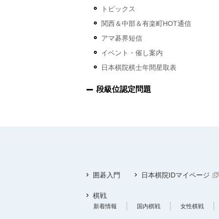
トピックス
関西＆中部＆有楽町HOT通信
アマ碁界短信
イベント・催し案内
日本棋院棋士年間星取表
段級位認定問題
囲碁入門
日本棋院IDマイページ
棋戦
新着情報
国内棋戦
女性棋戦