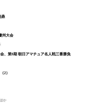
別鼎
慶州大会
結
大会、第9期 朝日アマチュア名人戦三番勝負
（2）
プほか