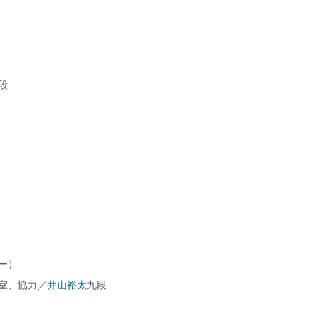
段
ー）
室、協力／
井山裕太
九段