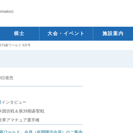
ormation)
棋士
大会・イベント
施設案内
月刊碁ワールド 9月号
20日発売
菜
インタビュー
本因坊戦＆第39期碁聖戦
回世界アマチュア選手権
碁ワールド」会員（年間購読会員）のご案内