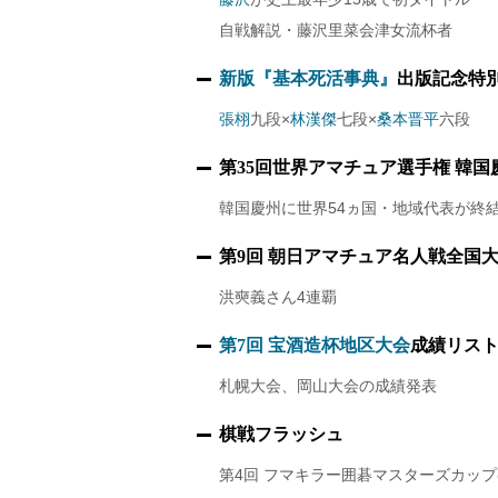
自戦解説・藤沢里菜会津女流杯者
新版『基本死活事典』
出版記念特
張栩
九段×
林漢傑
七段×
桑本晋平
六段
第35回世界アマチュア選手権 韓国
韓国慶州に世界54ヵ国・地域代表が終
第9回 朝日アマチュア名人戦全国
洪奭義さん4連覇
第7回 宝酒造杯地区大会
成績リスト
札幌大会、岡山大会の成績発表
棋戦フラッシュ
第4回 フマキラー囲碁マスターズカッ