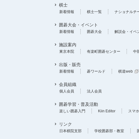
棋士
新着情報
棋士一覧
ナショナルチ
囲碁大会・イベント
新着情報
囲碁大会
解説会・イベ
施設案内
東京本院
有楽町囲碁センター
中
出版・販売
新着情報
碁ワールド
棋道web
会員組織
個人会員
法人会員
囲碁学習・普及活動
楽しい囲碁入門
Kiin Editor
スマ
リンク
日本棋院支部
学校囲碁部・教室