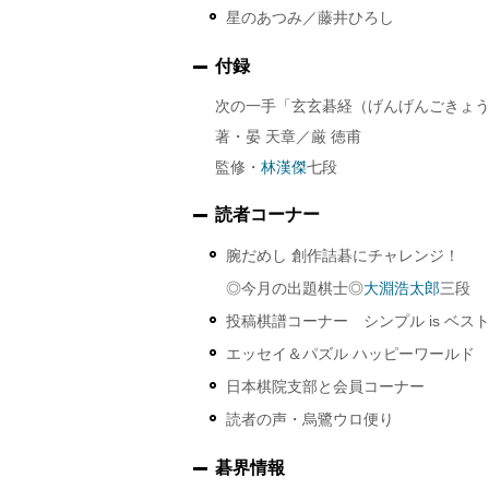
星のあつみ／藤井ひろし
付録
次の一手「玄玄碁経（げんげんごきょう
著・晏 天章／厳 徳甫
監修・
林漢傑
七段
読者コーナー
腕だめし 創作詰碁にチャレンジ！
◎今月の出題棋士◎
大淵浩太郎
三段
投稿棋譜コーナー シンプル is ベス
エッセイ＆パズル ハッピーワールド
日本棋院支部と会員コーナー
読者の声・烏鷺ウロ便り
碁界情報