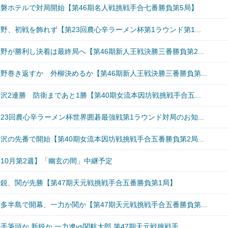
常磐ホテルで対局開始【第46期名人戦挑戦手合七番勝負第5局】
野、初戦を飾れず【第23回農心辛ラーメン杯第1ラウンド第1...
野が勝利し決着は最終局へ【第46期新人王戦決勝三番勝負第2...
野巻き返すか 外柳決めるか【第46期新人王戦決勝三番勝負第...
沢2連勝 防衛まであと1勝【第40期女流本因坊戦挑戦手合五...
23回農心辛ラーメン杯世界囲碁最強戦第1ラウンド対局のお知...
沢の先番で開始【第40期女流本因坊戦挑戦手合五番勝負第2局...
【10月第2週】「幽玄の間」中継予定
新鋭、関が先勝【第47期天元戦挑戦手合五番勝負第1局】
多半島で開幕、一力か関か【第47期天元戦挑戦手合五番勝負第...
手筆頭か 新鋭か 一力遼vs関航太郎 第47期天元戦挑戦手...