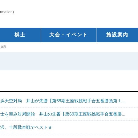
ormation)
棋士
大会・イベント
施設案内
10月
浜天空対局 井山が先勝【第69期王座戦挑戦手合五番勝負第１...
士を望み対局開始 井山の先番【第69期王座戦挑戦手合五番勝...
藤沢、十段戦本戦でベスト８