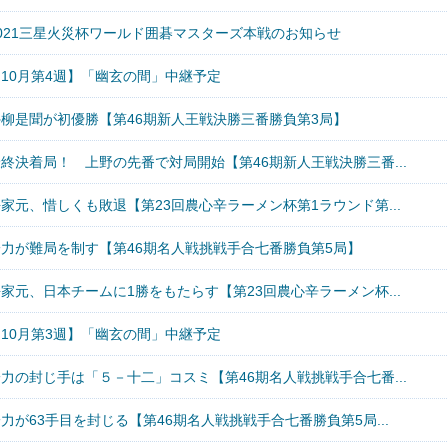
2021三星火災杯ワールド囲碁マスターズ本戦のお知らせ
【10月第4週】「幽玄の間」中継予定
外柳是聞が初優勝【第46期新人王戦決勝三番勝負第3局】
終決着局！ 上野の先番で対局開始【第46期新人王戦決勝三番...
家元、惜しくも敗退【第23回農心辛ラーメン杯第1ラウンド第...
一力が難局を制す【第46期名人戦挑戦手合七番勝負第5局】
家元、日本チームに1勝をもたらす【第23回農心辛ラーメン杯...
【10月第3週】「幽玄の間」中継予定
力の封じ手は「５－十二」コスミ【第46期名人戦挑戦手合七番...
力が63手目を封じる【第46期名人戦挑戦手合七番勝負第5局...