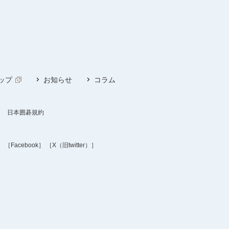
ップ
お知らせ
コラム
日本囲碁規約
］
［Facebook］
［X（旧twitter）］