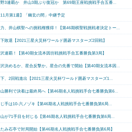
野3連覇か 井山3期ぶり復冠か 第69期王座戦挑戦手合五番...
【11月第1週】「幽玄の間」中継予定
力、井山棋聖への挑戦権獲得！【第46期棋聖戦挑戦者決定トー...
山下敗退【2021三星火災杯ワールド囲碁マスターズ2回戦】
藤沢連覇！【第40期女流本因坊戦挑戦手合五番勝負第3局】
沢決めるか、星合反撃か。星合の先番で開始【第40期女流本因...
下、2回戦進出【2021三星火災杯ワールド囲碁マスターズ1...
山勝利で決着は最終局へ【第46期名人戦挑戦手合七番勝負第6...
じ手は10-六ノゾキ【第46期名人戦挑戦手合七番勝負第6局...
山が71手目を封じる【第46期名人戦挑戦手合七番勝負第6局...
あたみ石亭で対局開始【第46期名人戦挑戦手合七番勝負第6局】