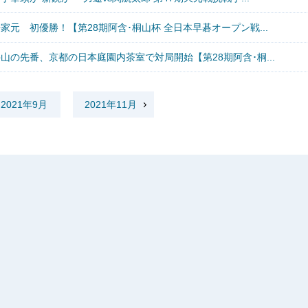
家元 初優勝！【第28期阿含･桐山杯 全日本早碁オープン戦...
山の先番、京都の日本庭園内茶室で対局開始【第28期阿含･桐...
2021年9月
2021年11月