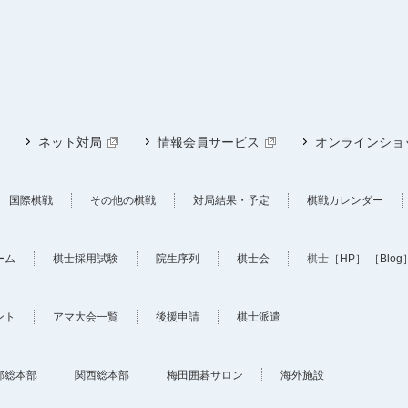
ネット対局
情報会員サービス
オンラインショ
国際棋戦
その他の棋戦
対局結果・予定
棋戦カレンダー
ーム
棋士採用試験
院生序列
棋士会
棋士
［HP］
［Blog
ント
アマ大会一覧
後援申請
棋士派遣
部総本部
関西総本部
梅田囲碁サロン
海外施設